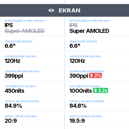
EKRAN
tehnologija izrade ekrana
tehnologija izrade ekrana
IPS
IPS
Super AMOLED
Super AMOLED
dijagonala ekrana
dijagonala ekrana
6.6
"
6.6
"
osvežavanje ekrana
osvežavanje ekrana
120
Hz
120
Hz
gustina piksela ekrana
gustina piksela ekrana
399
ppi
390
ppi
2
%
osvetljenost ekrana
osvetljenost ekrana
450
nits
1000
nits
2.2
x
odnos ekrana i kućišta
odnos ekrana i kućišta
84.9
%
84.8
%
odnos strana ekrana
odnos strana ekrana
20:9
19.5:9