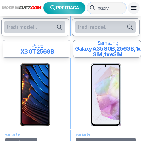
MOBILNI
SVET
.COM
PRETRAGA
Samsung
Poco
Galaxy A35
8GB, 256GB, 1x
X3 GT
256GB
SIM, 1x eSIM
varijante
varijante