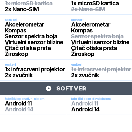
1x microSD kartica
1x microSD kartica
2x Nano-SIM
2x Nano-SIM
senzori
senzori
Akcelerometar
Akcelerometar
Kompas
Kompas
Senzor spektra boja
Senzor spektra boja
Virtuelni senzor blizine
Virtuelni senzor blizine
Čitač otiska prsta
Čitač otiska prsta
Žiroskop
Žiroskop
emiteri
emiteri
1x infracrveni projektor
1x infracrveni projektor
2x zvučnik
2x zvučnik
SOFTVER
fabrički operativni sistem
fabrički operativni sistem
Android 11
Android 11
Android 14
Android 14