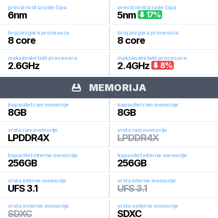
preciznost izrade čipa
preciznost izrade čipa
6
nm
5
nm
17
%
broj jezgara procesora
broj jezgara procesora
8
core
8
core
maksimalni takt procesora
maksimalni takt procesora
2.6
GHz
2.4
GHz
8
%
MEMORIJA
kapacitet ram memorije
kapacitet ram memorije
8
GB
8
GB
vrsta ram memorije
vrsta ram memorije
LPDDR4X
LPDDR4X
kapacitet interne memorije
kapacitet interne memorije
256
GB
256
GB
vrsta interne memorije
vrsta interne memorije
UFS 3.1
UFS 3.1
vrsta externe memorije
vrsta externe memorije
SDXC
SDXC