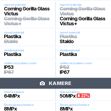
napred materijal
napred materijal
Corning Gorilla Glass
Corning Gorilla Glass
Victus
Victus
Corning Gorilla Glass
Corning Gorilla Glass
Victus+
Victus+
nazad materijal
nazad materijal
Plastika
Plastika
Staklo
Staklo
detalji materijal
detalji materijal
Plastika
Plastika
zaštita od prašine i vode
zaštita od prašine i vode
IP53
IP53
IP67
IP67
KAMERE
Glavna kamera
Glavna kamera
64
MPx
50
MPx
22
%
Širokougaona kamera
Širokougaona kamera
8
MPx
8
MPx