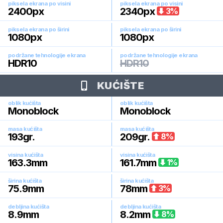
piksela ekrana po visini
piksela ekrana po visini
2400
px
2340
px
3
%
piksela ekrana po širini
piksela ekrana po širini
1080
px
1080
px
podržane tehnologije ekrana
podržane tehnologije ekrana
HDR10
HDR10
KUĆIŠTE
oblik kućišta
oblik kućišta
Monoblock
Monoblock
masa kućišta
masa kućišta
193
gr.
209
gr.
8
%
visina kućišta
visina kućišta
163.3
mm
161.7
mm
1
%
širina kućišta
širina kućišta
75.9
mm
78
mm
3
%
debljina kućišta
debljina kućišta
8.9
mm
8.2
mm
8
%