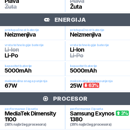
Plava
Plava
Žuta
Žuta
ENERGIJA
pristupačnost baterije
pristupačnost baterije
Neizmenjiva
Neizmenjiva
vrsta tehnologije baterije
vrsta tehnologije baterije
Li-Ion
Li-Ion
Li-Po
Li-Po
kapacitet baterije
kapacitet baterije
5000
mAh
5000
mAh
maksimalna snaga punjenja
maksimalna snaga punjenja
67
W
25
W
63
%
PROCESOR
performanse čipseta
performanse čipseta
MediaTek Dimensity
Samsung Exynos
3
%
1100
1380
(38% najbržeg procesora)
(39% najbržeg procesora)