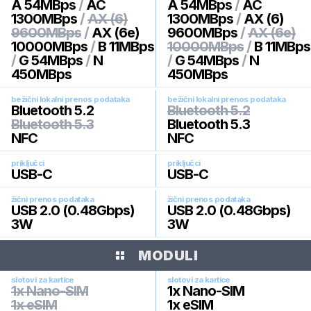
A 54MBps
/
AC
A 54MBps
/
AC
1300MBps
/
AX (6)
1300MBps
/
AX (6)
9600MBps
/
AX (6e)
9600MBps
/
AX (6e)
10000MBps
/
B 11MBps
10000MBps
/
B 11MBps
/
G 54MBps
/
N
/
G 54MBps
/
N
450MBps
450MBps
bežični lokalni prenos podataka
bežični lokalni prenos podataka
Bluetooth 5.2
Bluetooth 5.2
Bluetooth 5.3
Bluetooth 5.3
NFC
NFC
priključci
priključci
USB-C
USB-C
žični prenos podataka
žični prenos podataka
USB 2.0 (0.48Gbps)
USB 2.0 (0.48Gbps)
3W
3W
MODULI
slotovi za kartice
slotovi za kartice
1x Nano-SIM
1x Nano-SIM
1x eSIM
1x eSIM