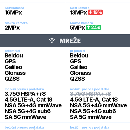
Selfi kamera
Selfi kamera
16
MPx
13
MPx
19
%
Makro kamera
Makro kamera
2
MPx
5
MPx
2.5
x
MREŽE
prijemnici
prijemnici
Beidou
Beidou
GPS
GPS
Galileo
Galileo
Glonass
Glonass
QZSS
QZSS
mobilni prenos podataka
mobilni prenos podataka
3.75G HSPA+ r8
3.75G HSPA+ r8
4.5G LTE-A, Cat 18
4.5G LTE-A, Cat 18
NSA 5G+4G mmWave
NSA 5G+4G mmWave
NSA 5G+4G sub6
NSA 5G+4G sub6
SA 5G mmWave
SA 5G mmWave
bežični prenos podataka
bežični prenos podataka