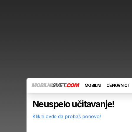
MOBILNI
SVET
.COM
MOBILNI
CENOVNICI
Neuspelo učitavanje!
Klikni ovde da probaš ponovo!