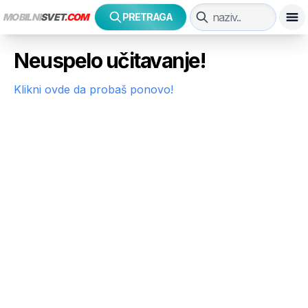
MOBILNI
SVET
.COM
PRETRAGA
Neuspelo učitavanje!
Klikni ovde da probaš ponovo!