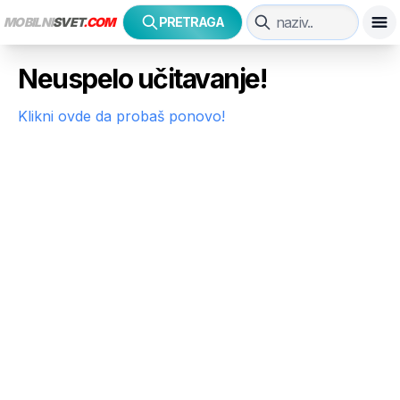
MOBILNI
SVET
.COM
PRETRAGA
Neuspelo učitavanje!
Klikni ovde da probaš ponovo!