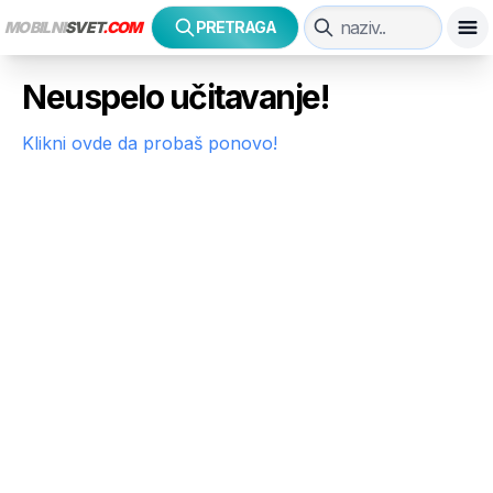
MOBILNI
SVET
.COM
PRETRAGA
Neuspelo učitavanje!
Klikni ovde da probaš ponovo!