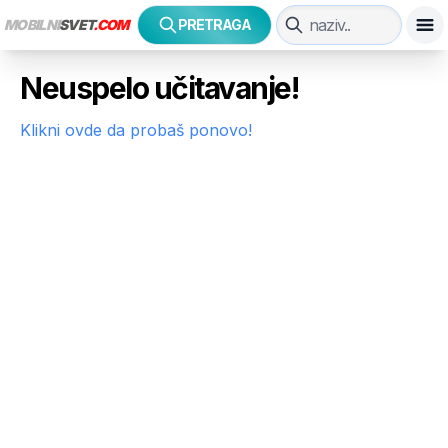
MOBILNI
SVET
.COM
PRETRAGA
Neuspelo učitavanje!
Klikni ovde da probaš ponovo!