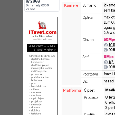
8
/
128
GB
2
kame
Kamere
Sumarno
Dimensity 6300
2x SIM
selfi 
max ot
Optika
zum
0
ugao g
žižna d
50
Mp
Glavna
f/
1.
108
8
Mpx
Selfi
f/
2
,
108
foto:
H
Podržava
nazad:
Blic
Medi
Platforma
Čipset
8
tot
Procesor
6
effi
2
per
ARM
Grafička