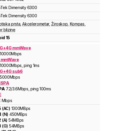
aTek
Dimensity
6300
aTek
Dimensity
6300
otiska prsta
,
Akcelerometar
,
Žiroskop
,
Kompas
,
r blizine
id 15
5G+4G mmWave
10000
Mbps
G mmWave
10000
Mbps
, ping 1ms
G+4G sub6
5000
Mbps
HSPA
PA
7.2
/3.6
Mbps
, ping 100ms
E
E
Mbps
5
(
AC
)
1300
MBps
4
(
N
)
450
MBps
2
(
A
)
54
MBps
3
(
G
)
54
MBps