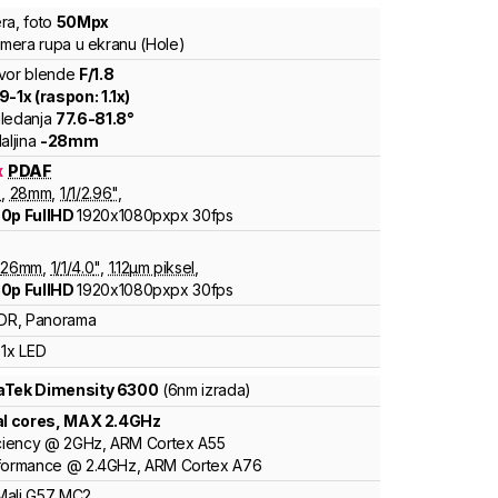
ra
,
foto
50
Mpx
kamera rupa u ekranu (Hole)
vor blende
F/
1.8
.9
-
1
x (raspon:
1.1
x)
ledanja
77.6
-
81.8
°
aljina
-
28
mm
x
PDAF
8
,
28
mm
,
1/
1/2.96
"
,
0p FullHD
1920x1080pxpx
30fps
26
mm
,
1/
1/4.0
"
,
1.12
µm piksel
,
0p FullHD
1920x1080pxpx
30fps
DR, Panorama
1x LED
aTek
Dimensity 6300
(6nm izrada)
al cores
, MAX
2.4
GHz
ciency
@
2
GHz,
ARM
Cortex
A55
formance
@
2.4
GHz,
ARM
Cortex
A76
Mali
G57 MC2