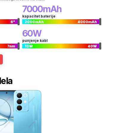
7000
mAh
kapacitet baterije
6
"
2000
mAh
4000
mAh
60
W
punjenje kabl
7
nm
10
W
40
W
dela