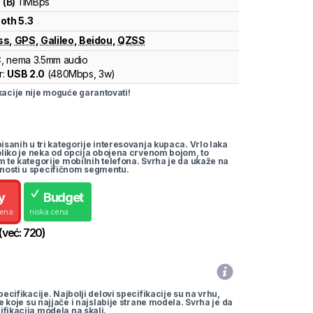
1
(
B
)
11
MBps
oth 5.3
ss
,
GPS
,
Galileo
,
Beidou
,
QZSS
C
, nema 3.5mm audio
r:
USB 2.0
(
480Mbps,
3w
)
cije nije moguće garantovati!
pisanih u tri kategorije interesovanja kupaca. Vrlo laka
koliko je neka od opcija obojena crvenom bojom, to
m te kategorije mobilnih telefona. Svrha je da ukaže na
nosti u specifičnom segmentu.
y
Budget
cena
niska cena
(već:
720
)
pecifikacije. Najbolji delovi specifikacije su na vrhu,
te koje su najjače i najslabije strane modela. Svrha je da
ifikacija modela na skali.