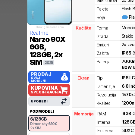
2x SIM
SIM slotovi
Flash B
Paleta
Pl
Boje
Monob
slika: gsmarena.com
Kućište
Forma
Realme
Staklo
Izrada
Narzo 90X
2x zvu
Emiteri
6GB,
IP65
(
128GB, 2x
Zaštita
SIM
7000
Baterija
2025
60
W
k
PRODAJ
IPS L
Ekran
Tip
OVAJ
MOBILNI
6.8
in
Dimenzije
KUPOVINA
SPECIFIKACIJA
1570
x
Rezolucija
UPOREDI
1200
n
Kvalitet
PODMODELI
6
GB
G
Memorija
RAM
6
/
128
GB
128
G
Interna
Dimensity 6300
2x SIM
SDXC
Eksterna