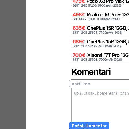
475
€
Poco
X8 Pro Max 12
6.83
"
12
GB
512
GB
8500
mAh
(
2026
)
498
€
Realme
16 Pro+ 12G
6.8
"
12
GB
512
GB
7000
mAh
(
2026
)
635
€
OnePlus
15R 12GB,
6.83
"
12
GB
256
GB
7400
mAh
(
2026
)
689
€
OnePlus
15R 12GB, 
6.83
"
12
GB
512
GB
7400
mAh
(
2026
)
700
€
Xiaomi
17T Pro 12G
6.83
"
12
GB
256
GB
7000
mAh
(
2026
)
Komentari
Pošalji komentar