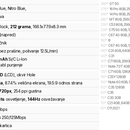
390
*
GT 5G
lue, Nitro Blue,
376
*
16 Pro 8GB, 2
346
*
14 Pro 8GB, 2
ava
285
*
14T 8GB, 256G
239
*
C53 8GB, 25
lock
,
212
grama
,
166.1
x
77.9
x
8.3
mm
228
*
C75 5G 6GB, 1
 (napred)
195
*
C67 4G 8GB, 2
182
*
8
čnik
150
*
C67 4G 6GB, 1
bez prašine, polivanje 12.5L/min)
145
*
C31 4GB, 64G
143
*
C31
mAh
Si/C Li-Ion
141
*
C71 8GB, 256GB
abl punjenje
127
*
Note 70T 4GB,
125
*
C71 6GB, 128GB
CD
(LCD)
, okvir Hole
110
*
C25Y 128GB
102
*
Note 60 6GB, 
ča
, 87.4% veličina ekrana
, 19.5:9 odnos strana
102
*
C35 128GB
720
px
,
254
ppi gustina
93
*
C35
70
*
C30 3GB
its
osvetljenje
,
144
Hz
osvežavanje
70
*
C21 4GB, 64GB
50
*
C11 2021
bps
B
250
/
125
Mbps
kartica