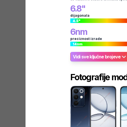
6.8
"
dijagonala
4.5
"
6
nm
preciznost izrade
14
nm
Vidi sve ključne brojeve
Fotografije mo