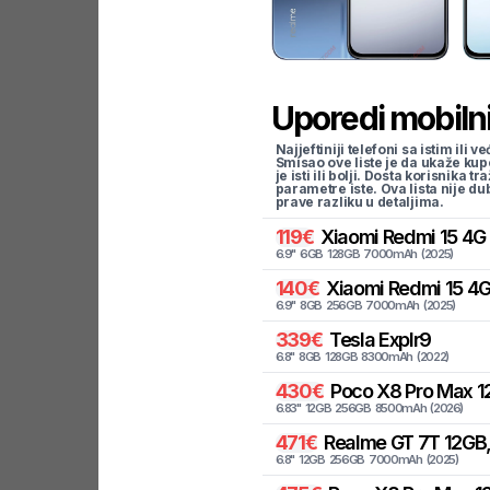
Uporedi mobilni
Najjeftiniji telefoni sa istim i
Smisao ove liste je da ukaže kup
je isti ili bolji. Dosta korisnika 
parametre iste. Ova lista nije d
prave razliku u detaljima.
119
€
Xiaomi
Redmi 15 4G
6.9
"
6
GB
128
GB
7000
mAh
(
2025
)
140
€
Xiaomi
Redmi 15 4G
6.9
"
8
GB
256
GB
7000
mAh
(
2025
)
339
€
Tesla
Explr9
6.8
"
8
GB
128
GB
8300
mAh
(
2022
)
430
€
Poco
X8 Pro Max 1
6.83
"
12
GB
256
GB
8500
mAh
(
2026
)
471
€
Realme
GT 7T 12GB,
6.8
"
12
GB
256
GB
7000
mAh
(
2025
)