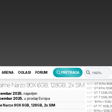
ARENA
OGLASI
FORUM
PRETRAGA
alme
Narzo 90X 6GB, 128GB, 2x SIM
1001
*
GT 8 Pro 16GB
895
*
GT 8 Pro 12GB
624
*
GT 7 12GB, 512
ecembar 2025.
najavljen
529
*
GT 7 12GB, 25
ecembar 2025.
u prodaji Evropa
498
*
16 Pro+ 12GB, 
e
Narzo 90X 6GB, 128GB, 2x SIM
471
*
GT 7T 12GB, 2
412
*
14 Pro+ 12GB, 