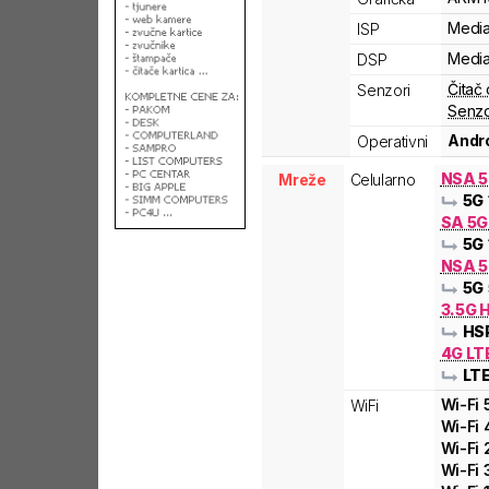
Medi
ISP
Medi
DSP
Čitač 
Senzori
Senzo
Andro
Operativni
NSA 
Mreže
Celularno
5G
SA 5
5G
NSA 5
5G
3.5G 
HS
4G LT
LT
Wi-Fi
WiFi
Wi-Fi
Wi-Fi
Wi-Fi