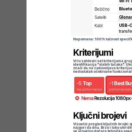
Wi-Fi
Blueto
Bežično
Glona
Sateliti
USB-
Kabl
transfe
Napomena: 100% tačnost specifka
Kriterijumi
Vrlo zahtevni set kriterijuma gru
identifikacija "slabih tačaka". U
znači da ne zadovoljava kriteriju
nedostatak očekivane funkcional
-
5
Top
-
1
Best Bu
top performanse
performanse/
Nema
Rezolucija
1080
px
Ključni brojevi
Vizuelni pregled ključnih brojki s
najgori da dnu. Brzo i lako utvrdi
se vizuelno dočara tehnička spec