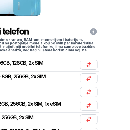
 telefon
li većim ekranom, RAM-om, memorijom i baterijom.
cu na postojanje modela koji po ovih par karateristika
traži najjeftiniji mobilni telefon koji ima samo ove bazične
uboka analiza, već način uštede korisnicima koji ne
 6GB, 128GB, 2x SIM
 8GB, 256GB, 2x SIM
2GB, 256GB, 2x SIM, 1x eSIM
 256GB, 2x SIM