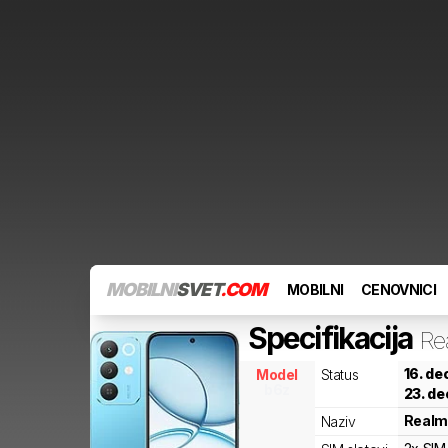
MOBILNI
SVET
.COM
MOBILNI
CENOVNICI
Specifikacija
Re
16. d
Model
Status
b6z
23. d
Realm
Naziv