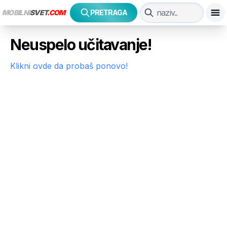
MOBILNI
SVET
.COM
PRETRAGA
Neuspelo učitavanje!
Klikni ovde da probaš ponovo!