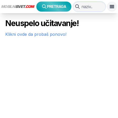
MOBILNI
SVET
.COM
PRETRAGA
Neuspelo učitavanje!
Klikni ovde da probaš ponovo!