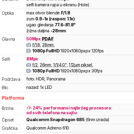
selfi kamera rupa u ekranu (Hole)
max otvor blende
F/
1.8
Optika
zum
0.9
-
1
x (raspon:
1.1
x)
ugao gledanja
77.6
-
81.8
°
žižna daljina
-
28
mm
50
Mpx
PDAF
Glavna
f/
1.8
,
28
mm
,
1080p FullHD
1920x1080pxpx
120fps
8
Mpx
Selfi
f/
2
,
26
mm
,
1/
1/4.0
"
,
1.12
µm piksel
,
1080p FullHD
1920x1080pxpx
30fps
foto:
HDR, Panorama
Podržava
nazad:
1x LED
Blic
Platforma
24
%
performansi najbržeg procesora
Brzina
od svih telefona na sajtu
Qualcomm
Snapdragon
685
(6nm izrada)
Čipset
Qualcomm
Adreno
610
Grafička