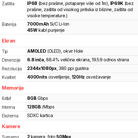
IP68
(bez prašine, potapanje više od 1m)
,
IP69K
(bez
Zaštita
prašine, zaštita od visokog pritiska iz blizine, zaštita od
visoke temperature.)
7000
mAh
Si/C Li-Ion
Baterija
45
W
kabl punjenje
Ekran
AMOLED
(OLED)
, okvir Hole
Tip
6.8
inča
, 88.4% veličina ekrana
, 19.5:9 odnos strana
Dimenzije
2344
x
1080
px
,
380
ppi gustina
Rezolucija
4000
nits
osvetljenje
,
120
Hz
osvežavanje
Kvalitet
Memorija
8
GB
Gbps
RAM
128
GB
/
Mbps
Interna
SDXC
kartica
Eksterna
Kamere
2
kamera
,
foto
50
Mpx
Sumarno