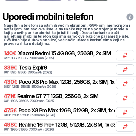
Uporedi mobilni telefon
Najjeftiniji telefoni sa istim ili većim ekranom, RAM-om, memorijom i
baterijom. Smisao ove liste je da ukaže kupcu na postojanje modela
koji po ovih par karateristika je isti ili bolji. Dosta korisnika traži
najjeftiniji mobilni telefon koji ima samo ove bazične parametre iste.
Ova lista nije duboka analiza, već način uštede korisnicima koji ne
prave razliku u detaljima.
140
€
Xiaomi
Redmi 15 4G 8GB, 256GB, 2x SIM
6.9
"
8
GB
256
GB
7000
mAh
(
2025
)
339
€
Tesla
Explr9
6.8
"
8
GB
128
GB
8300
mAh
(
2022
)
430
€
Poco
X8 Pro Max 12GB, 256GB, 2x SIM, 1x eSIM
6.83
"
12
GB
256
GB
8500
mAh
(
2026
)
471
€
Realme
GT 7T 12GB, 256GB, 2x SIM
6.8
"
12
GB
256
GB
7000
mAh
(
2025
)
475
€
Poco
X8 Pro Max 12GB, 512GB, 2x SIM, 1x eSIM
6.83
"
12
GB
512
GB
8500
mAh
(
2026
)
498
€
Realme
16 Pro+ 12GB, 512GB, 2x SIM, 1x eSIM
6.8
"
12
GB
512
GB
7000
mAh
(
2026
)