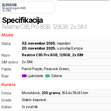
8
/
256
GB
Snapdragon
685
2x SIM
Specifikacija
Realme
C85 Pro 8GB, 128GB, 2x SIM
Model
pzx
02. novembar 2025.
najavljen
Status
20. novembar 2025.
u prodaji Evropa
Realme
C85 Pro 8GB, 128GB, 2x SIM
Naziv
2x SIM
SIM slotovi
Parrot Purple, Peacock Green,
Paleta
Ljubičasta
Zelena
Boje
Kućište
Monoblock
,
205
grama
,
164.4
x
78
x
8.1
mm
Forma
Staklo (napred)
Izrada
1x zvučnik
Emiteri