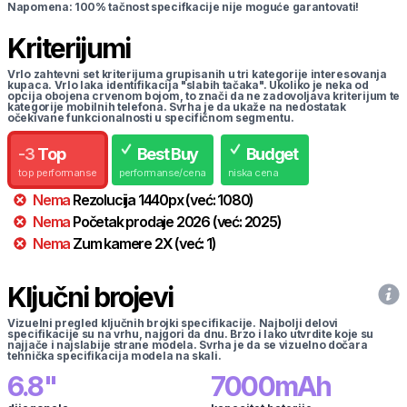
Napomena: 100% tačnost specifkacije nije moguće garantovati!
Kriterijumi
Vrlo zahtevni set kriterijuma grupisanih u tri kategorije interesovanja
kupaca. Vrlo laka identifikacija "slabih tačaka". Ukoliko je neka od
opcija obojena crvenom bojom, to znači da ne zadovoljava kriterijum te
kategorije mobilnih telefona. Svrha je da ukaže na nedostatak
očekivane funkcionalnosti u specifičnom segmentu.
-
3
Top
Best Buy
Budget
top performanse
performanse/cena
niska cena
Nema
Rezolucija
1440
px
(već:
1080
)
Nema
Početak prodaje
2026
(već:
2025
)
Nema
Zum kamere
2
X
(već:
1
)
Ključni brojevi
Vizuelni pregled ključnih brojki specifikacije. Najbolji delovi
specifikacije su na vrhu, najgori da dnu. Brzo i lako utvrdite koje su
najjače i najslabije strane modela. Svrha je da se vizuelno dočara
tehnička specifikacija modela na skali.
6.8
"
7000
mAh