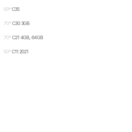
93
*
C35
70
*
C30 3GB
70
*
C21 4GB, 64GB
50
*
C11 2021
* maloprodajna cena sa uključenim PDV-om.
Uslovi korišćenja
Mail:
Dinarske cene modela se dele sa prodajnim
mobilnisvet.com@gmail.com - Sva prava