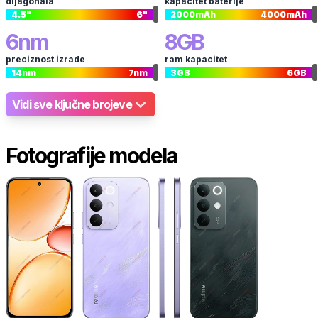
dijagonala
kapacitet baterije
4.5
"
6
"
2000
mAh
4000
mAh
6
nm
8
GB
preciznost izrade
ram kapacitet
14
nm
7
nm
3
GB
6
GB
Vidi sve ključne brojeve
Fotografije modela