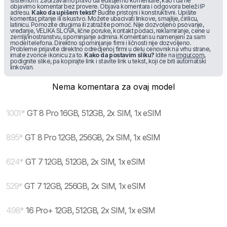
sistemom. Zadržavamo pravo da editujemo komentare, kao i da ne
objavimo komentar bez provere. Objava komentara i odgovora beleži IP
adresu.
Kako da upišem tekst?
Budite pristojni i konstruktivni. Upišite
komentar, pitanje ili iskustvo. Možete ubacivati linkove, smajlije, ćirilicu,
latinicu. Pomozite drugima ili zatražite pomoć. Nije dozvoljeno psovanje,
vređanje, VELIKA SLOVA, lične poruke, kontakt podaci, reklamiranje, cene u
zemlji/inostranstvu, spominjanje admina. Komentari su namenjeni za sam
model telefona. Direktno spominjanje firmi i ličnosti nije dozvoljeno.
Probleme prijavite direktno odredjenoj firmi u delu cenovnik na vrhu strane,
imate zvonce ikonicu za to.
Kako da postavim sliku?
Idite na
imgur.com
,
podignite slike, pa kopirajte link i stavite link u tekst, koji će biti automatski
linkovan.
Nema komentara za ovaj model
1001
*
GT 8 Pro 16GB, 512GB, 2x SIM, 1x eSIM
895
*
GT 8 Pro 12GB, 256GB, 2x SIM, 1x eSIM
624
*
GT 7 12GB, 512GB, 2x SIM, 1x eSIM
529
*
GT 7 12GB, 256GB, 2x SIM, 1x eSIM
498
*
16 Pro+ 12GB, 512GB, 2x SIM, 1x eSIM