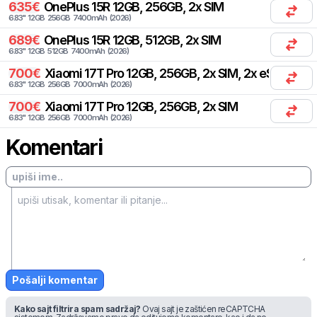
635
€
OnePlus
15R 12GB, 256GB, 2x SIM
6.83
"
12
GB
256
GB
7400
mAh
(
2026
)
689
€
OnePlus
15R 12GB, 512GB, 2x SIM
6.83
"
12
GB
512
GB
7400
mAh
(
2026
)
700
€
Xiaomi
17T Pro 12GB, 256GB, 2x SIM, 2x eSIM
6.83
"
12
GB
256
GB
7000
mAh
(
2026
)
700
€
Xiaomi
17T Pro 12GB, 256GB, 2x SIM
6.83
"
12
GB
256
GB
7000
mAh
(
2026
)
Komentari
Pošalji komentar
Kako sajt filtrira spam sadržaj?
Ovaj sajt je zaštićen reCAPTCHA