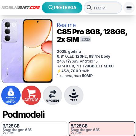
MOBILNI
SVET
.COM
PRETRAGA
Realme
C85 Pro
8GB, 128GB,
2x SIM
2025
2025
. godina
6.8
"
OLED
120
Hz
,
88.4
% body
24
%
685, Android 15
RAM
8
GB
,
INT
128
GB
,
EXT
SDXC
⚡
45
W,
7000
mAh
1
kamer
a
, max
50
MP
PRODAJ
KUPOVINA
OVAJ
TEST
UPOREDI
SPECIFIKACIJA
MOBILNI
Podmodeli
6
/
128
GB
8
/
128
GB
Snapdragon
685
Snapdragon
685
2x SIM
2x SIM