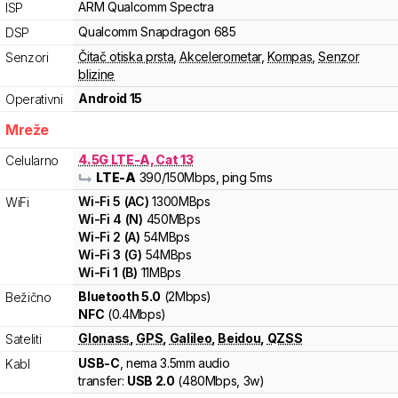
ARM
Qualcomm Spectra
ISP
Qualcomm
Snapdragon
685
DSP
Čitač otiska prsta
,
Akcelerometar
,
Kompas
,
Senzor
Senzori
blizine
Android 15
Operativni
Mreže
4.5G LTE-A, Cat 13
Celularno
LTE-A
390
/150
Mbps
, ping 5ms
Wi-Fi
5
(
AC
)
1300
MBps
WiFi
Wi-Fi
4
(
N
)
450
MBps
Wi-Fi
2
(
A
)
54
MBps
Wi-Fi
3
(
G
)
54
MBps
Wi-Fi
1
(
B
)
11
MBps
Bluetooth 5.0
(2Mbps)
Bežično
NFC
(0.4Mbps)
Glonass
,
GPS
,
Galileo
,
Beidou
,
QZSS
Sateliti
USB-C
, nema 3.5mm audio
Kabl
transfer:
USB 2.0
(
480Mbps,
3w
)