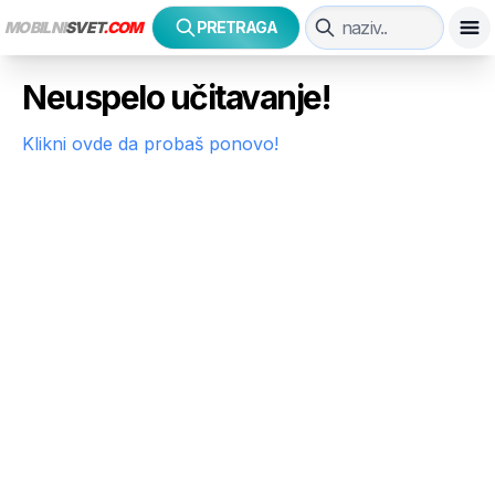
MOBILNI
SVET
.COM
PRETRAGA
Neuspelo učitavanje!
Klikni ovde da probaš ponovo!