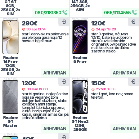
GT 6T
14T
8GB,
8GB,
256GB, 2x
256GB, 2x
SIM
060
/
3181350
065
/
3134555
SIM
#
hf0kckw7qt
#
b2yv93t2mh
290€
120€
30.apr 13:14
24.apr 19:20
star 1 dan vakum pakovanje
star 3 godine, očuvan
purple boja garancija 12
10/10, baterija u dobrom
meseci bg zemun
stanju uz telefon ide
originalni 65w punjac i dve
maskice kao i dodatno
zastitno staklo.
Realme
Realme
14 Pro+
9 Pro+
12GB,
256GB, 2x
ARHIVIRAN
ARHIVIRAN
SIM
#
21tc7fbl00
#
wlfhk7mzsp
120€
150€
09.mar 19:00
25.feb 16:55
star tri godine, najlepša siva
star 1 god, kao nov, samo
boja sa vegan kožom.
telefon.
dobijen kao službeni, slabo
korišćen. mint stanje.
komplet fabrička oprema,
kutija, brzi punjač 67w,
kabal, originalna maska i još
Realme
Realme
jedna dodatna.
GT
GT Neo2
Master
12GB,
ARHIVIRAN
ARHIVIRAN
256GB
#
c29k1tq8js