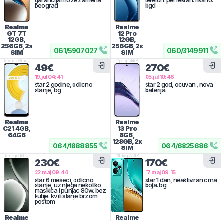
garancija.moze zamena
telefon. perfektan. fiksno.
beograd
bgd
Realme
Realme
GT 7T
12 Pro
12GB,
12GB,
256GB, 2x
256GB, 2x
061
/
5907027
060
/
3149911
SIM
SIM
#
rv5ds79mcz
#
jvj5p144r8
49€
270€
19.jul 04:41
05.jul 10:46
star 2 godine, odlicno
star 2 god, ocuvan , nova
stanje, bg
baterija.
Realme
Realme
C21
4GB,
13 Pro
64GB
8GB,
128GB, 2x
064
/
1888855
064
/
6825686
SIM
#
mkqrxt6tkz
#
lhksg7x3b8
230€
170€
22.maj 09:44
17.maj 09:15
star 6 meseci, odlicno
star 1 dan, neaktiviran crna
stanje, uz njega nekoliko
boja. bg
maskica i punjac 80w. bez
kutije. kv ili slanje brzom
postom
Realme
Realme