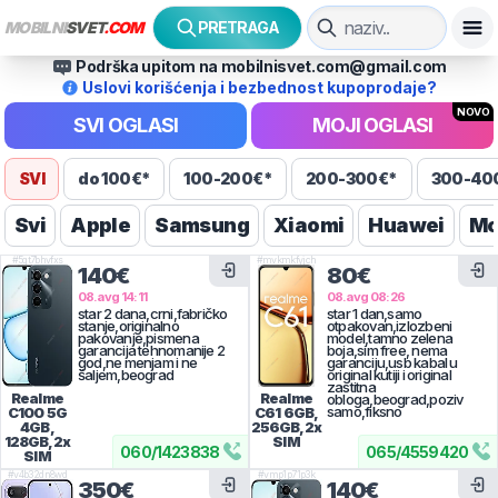
MOBILNI
SVET
.COM
PRETRAGA
Podrška upitom na mobilnisvet.com@gmail.com
Uslovi korišćenja i bezbednost kupoprodaje?
NOVO
SVI OGLASI
MOJI OGLASI
SVI
do 100€*
100-200€*
200-300€*
300-40
Svi
Apple
Samsung
Xiaomi
Huawei
Mo
#
5gt7bhvfxs
#
mvkmkfyjch
140€
80€
08.avg 14:11
08.avg 08:26
star 2 dana,crni,fabričko
star 1 dan,samo
stanje,originalno
otpakovan,izlozbeni
pakovanje,pismena
model,tamno zelena
garancija tehnomanije 2
boja,sim free, nema
god,ne menjam i ne
garanciju,usb kabal u
šaljem,beograd
original kutiji i original
zastitna
Realme
Realme
obloga,beograd,poziv
samo,fiksno
C100 5G
C61
6GB,
4GB,
256GB, 2x
128GB, 2x
SIM
060
/
1423838
065
/
4559420
SIM
#
v4b32dn8wd
#
vmp1p71p3k
350€
140€