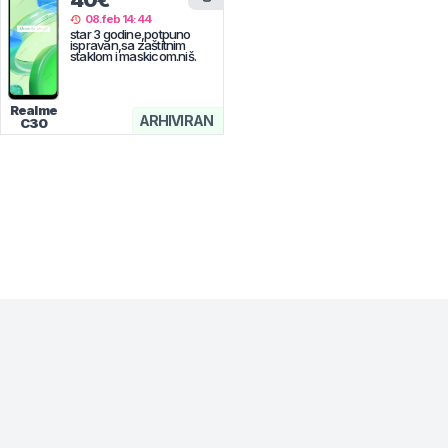
40€
08.feb 14:44
star 3 godine,potpuno
ispravan,sa zaštitnim
staklom i maskicom.niš.
Realme
ARHIVIRAN
C30
* maloprodajna cena sa uključenim PDV-om.
Uslovi korišćenja
Mail:
Dinarske cene modela se dele sa prodajnim
mobilnisvet.com@gmail.com - Sva prava
efektivnim kursom NBS koji se ažurira na svakih
rezervisana. © 2003-
2026
nekoliko dana. Plaćanje ISKLJUČIVO u dinarskoj
protivvrednosti.
NAZAD NA VRH