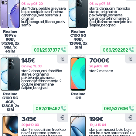
08.avg 08:20
08.avg 07:35
star 1 dan, pebble grey siva
star 2 dana,crni,fabričko
boja,neotpakovan ,nema
stanje,originalno
garanciju,sva oprema u
pakovanje,pismena
original
garancija tehnomanije 2
kutiji,beograd,fiksno,poziv
god,fiksno ne menjam i ne
samo
šaljem,beograd
Realme
Realme
16 Pro
C100 5G
8GB,
4GB,
512GB, 2x
128GB, 2x
SIM, 1x
SIM
061
/
2937377
066
/
292282
eSIM
#
nxn0c70n7l
#
v1m5lc8q0k
145€
7000€
07.avg 19:03
26.jul 09:40
star 2 dana,crni,fabričko
star 2 meseca
stanje,originalno
pakovanje,pismena
garancija tehnomanije 2
god,ne menjam i ne
šaljem,beograd
Realme
Realme
C100 5G
C11
4GB,
128GB, 2x
062
/
219492
061
/
537636
SIM
#
8038zpm3gs
#
x7ldrdlk5t
345€
199€
20.jul 10:03
19.jul 15:04
star 7 meseci i sim free kao
star par meseci. bele boje.
nov ful oprema i pisana
sim free. sva oprema ide uz