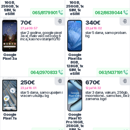
16GB,
16GB,
256GB, 1x
256GB, 1x
SIM, 1x
SIM, 1x
065
/
8179901
062
/
8639044
eSIM
eSIM
#
86ns82rsyt
#
snfbxfytlh
70€
340€
27.jul 09:57
23.jul 16:02
star 2 godine, google pixel
star 5 dana, samo proban.
3a xl, malo veci od ovog 6
bg
inca, kao nov stanje10/10
Google
Google
Pixel 3a
Pixel 8a
8GB,
128GB, 1x
SIM, 1x
064
/
2970833
063
/
1437191
eSIM
#
rnn690phcy
#
ns7cjtryfm
250€
670€
23.jul 16:01
12.jul 14:32
star 5 dana, samo upaljen i
star 3 dana, vakum, 256gb,
vracen u kutiju. bg
moonstone... samo kes, bez
zamena. bgd
Google
Google
Pixel 7a
Pixel 10
Pro
16GB,
256GB, 1x
SIM, 1x