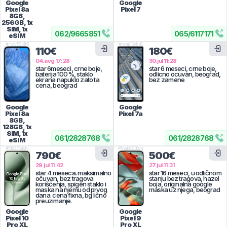
Google
Google
Pixel 8a
Pixel 7
8GB,
256GB, 1x
SIM, 1x
062
/
9665851
065
/
6117171
eSIM
#
ryxv53k1t9
#
jwqp13ybk8
110€
180€
04.avg 17:28
30.jul 11:28
star 6meseci, crne boje,
star 6 meseci, crne boje,
baterija 100%, staklo
odlicno ocuvan, beograd,
ekrana napuklo zato ta
bez zamene
cena, beograd
Google
Google
Pixel 8a
Pixel 7a
8GB,
128GB, 1x
SIM, 1x
061
/
2828768
061
/
2828768
eSIM
#
fd837p4sfy
#
lnqk8230vq
790€
500€
29.jul 11:42
27.jul 11:31
star 4 meseca. maksimalno
star 16 meseci, u odličnom
očuvan, bez tragova
stanju bez tragova, hazel
korišćenja, spigen staklo i
boja, originalna google
maska na njemu od prvog
maska uz njega, beograd
dana. cena fixna, bg lično
preuzimanje.
Google
Google
Pixel 10
Pixel 9
Pro XL
Pro XL