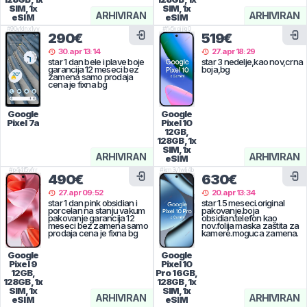
SIM, 1x
SIM, 1x
ARHIVIRAN
ARHIVIRAN
eSIM
eSIM
#
90yfdnx1yy
#
fk5xpjjlq0
290€
519€
30.apr 13:14
27.apr 18:29
star 1 dan bele i plave boje
star 3 nedelje,kao nov,crna
garancija 12 meseci bez
boja,bg
zamena samo prodaja
cena je fixna bg
Google
Google
Pixel 7a
Pixel 10
12GB,
128GB, 1x
SIM, 1x
ARHIVIRAN
ARHIVIRAN
eSIM
#
p4j4f5vfrr
#
km3y1wlj4b
490€
630€
27.apr 09:52
20.apr 13:34
star 1 dan pink obsidian i
star 1.5 meseci.original
porcelan na stanju vakum
pakovanje.boja
pakovanje garancija 12
obsidian.telefon kao
meseci bez zamena samo
nov.folija maska zaštita za
prodaja cena je fixna bg
kamere.moguca zamena.
Google
Google
Pixel 9
Pixel 10
12GB,
Pro
16GB,
128GB, 1x
128GB, 1x
SIM, 1x
SIM, 1x
ARHIVIRAN
ARHIVIRAN
eSIM
eSIM