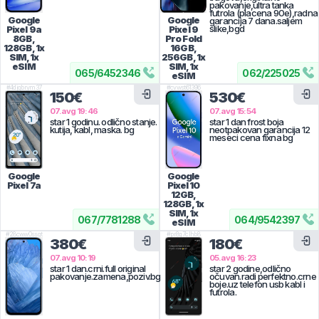
pakovanje,ultra tanka
futrola (placena 90e),radna
Google
Google
garancija 7 dana.saljem
slike,bgd
Pixel 9a
Pixel 9
8GB,
Pro Fold
128GB, 1x
16GB,
SIM, 1x
256GB, 1x
eSIM
SIM, 1x
065
/
6452346
062
/
225025
eSIM
#
4djgbrym37
#
cvwst61396
150€
530€
07.avg 19:46
07.avg 15:54
star 1 godinu. odlično stanje.
star 1 dan frost boja
kutija, kabl, maska. bg
neotpakovan garancija 12
meseci cena fixna bg
Google
Google
Pixel 7a
Pixel 10
12GB,
128GB, 1x
SIM, 1x
067
/
7781288
064
/
9542397
eSIM
#
28cww0ssgt
#
pr8q7clhb8
380€
180€
07.avg 10:19
05.avg 16:23
star 1 dan.crni.full original
star 2 godine,odlično
pakovanje.zamena,poziv.bg
očuvan.radi perfektno.crne
boje.uz telefon usb kabl i
futrola.