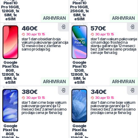
Pixel 10
Pixel 10
Pro
16GB,
Pro
16GB,
128GB, 1x
256GB, 1x
SIM, 1x
SIM, 1x
ARHIVIRAN
ARHIVIRAN
eSIM
eSIM
#
bx8sgsst1y
#
9ndywx3p2x
460€
570€
30.apr 13:15
30.apr 13:15
star 1 dan obsidian boja
star 1 dan vakum pakovanje
vakum pakovanje garancija
crna indigo frosted na
12 meseci bez zamena
stanju garancija 12 meseci
samo prodaja bg
bez zamena samo prodaja
cena je fixna bg
Google
Google
Pixel 10a
Pixel 10
8GB,
12GB,
128GB, 1x
128GB, 1x
SIM, 1x
SIM, 1x
ARHIVIRAN
ARHIVIRAN
eSIM
eSIM
#
cf32p37bqh
#
pb82vm6p7k
380€
340€
30.apr 13:15
30.apr 13:15
star 1 dan crne boje vakum
star 1 dan crne boje vakum
pakovanje garancija 12
pakovanje garancija 12
meseci bez zamena samo
meseci bez zamena samo
prodaja cena je fixna bg
prodaja cena je fixna bg
Google
Google
Pixel 9a
Pixel 8a
8GB,
8GB,
128GB, 1x
128GB, 1x