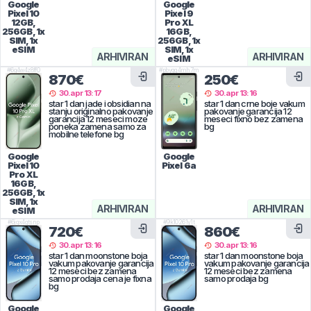
Google
Google
Pixel 10
Pixel 9
12GB,
Pro XL
256GB, 1x
16GB,
SIM, 1x
256GB, 1x
eSIM
SIM, 1x
ARHIVIRAN
ARHIVIRAN
eSIM
#
6g4w4z8ff0
#
pbyqq4mh7m
870€
250€
30.apr 13:17
30.apr 13:16
star 1 dan jade i obsidian na
star 1 dan crne boje vakum
stanju originalno pakovanje
pakovanje garancija 12
garancija 12 meseci moze
meseci fixno bez zamena
poneka zamena samo za
bg
mobilne telefone bg
Google
Google
Pixel 10
Pixel 6a
Pro XL
16GB,
256GB, 1x
SIM, 1x
ARHIVIRAN
ARHIVIRAN
eSIM
#
6jqx4gtsnp
#
9k10261y1t
720€
860€
30.apr 13:16
30.apr 13:16
star 1 dan moonstone boja
star 1 dan moonstone boja
vakum pakovanje garancija
vakum pakovanje garancija
12 meseci bez zamena
12 meseci bez zamena
samo prodaja cena je fixna
samo prodaja bg
bg
Google
Google