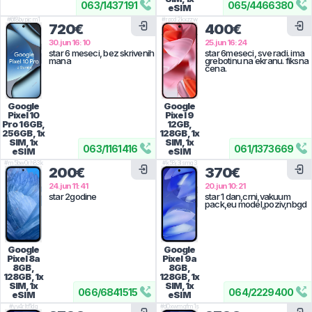
063
/
1437191
065
/
4466380
eSIM
#
6f8bypjcm1
#
rpcd2kxzzw
720€
400€
30.jun 16:10
25.jun 16:24
star 6 meseci, bez skrivenih
star 6meseci, sve radi. ima
mana
grebotinu na ekranu. fiksna
cena.
Google
Google
Pixel 10
Pixel 9
Pro
16GB,
12GB,
256GB, 1x
128GB, 1x
SIM, 1x
SIM, 1x
063
/
1161416
061
/
1373669
eSIM
eSIM
#
m5bw0rh83k
#
k58j3lsmq3
200€
370€
24.jun 11:41
20.jun 10:21
star 2godine
star 1 dan,crni,vakuum
pack,eu model,poziv,nbgd
Google
Google
Pixel 8a
Pixel 9a
8GB,
8GB,
128GB, 1x
128GB, 1x
SIM, 1x
SIM, 1x
066
/
6841515
064
/
2229400
eSIM
eSIM
#
yv4rltf1dg
#
d0xwmgfm1s