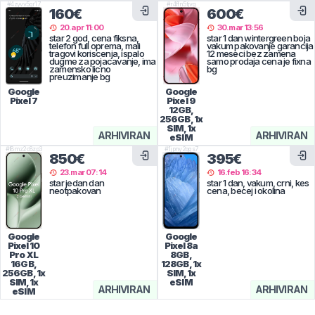
#
4zyvv5gr17
#
r4ffn5tjvg
160€
600€
20.apr 11:00
30.mar 13:56
star 2 god, cena fiksna,
star 1 dan wintergreen boja
telefon full oprema, mali
vakum pakovanje garancija
tragovi koriscenja, ispalo
12 meseci bez zamena
dugme za pojacavanje, ima
samo prodaja cena je fixna
zamensko licno
bg
preuzimanje bg
Google
Google
Pixel 7
Pixel 9
12GB,
256GB, 1x
SIM, 1x
ARHIVIRAN
ARHIVIRAN
eSIM
#
f8mz2c8zp3
#
1jpny2qgs7
850€
395€
23.mar 07:14
16.feb 16:34
star jedan dan
star 1 dan, vakum, crni, kes
neotpakovan
cena, becej i okolina
Google
Google
Pixel 10
Pixel 8a
Pro XL
8GB,
16GB,
128GB, 1x
256GB, 1x
SIM, 1x
SIM, 1x
eSIM
ARHIVIRAN
ARHIVIRAN
eSIM