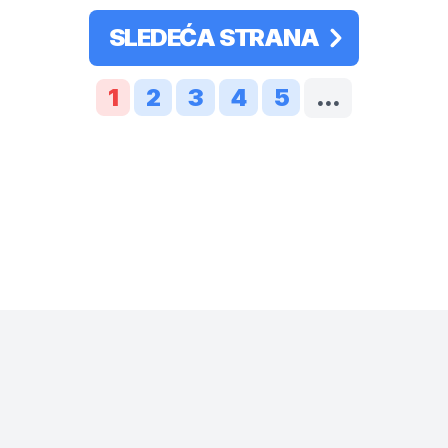
SLEDEĆA STRANA
1
2
3
4
5
...
* maloprodajna cena sa uključenim PDV-om.
Uslovi korišćenja
Mail:
Dinarske cene modela se dele sa prodajnim
mobilnisvet.com@gmail.com - Sva prava
efektivnim kursom NBS koji se ažurira na svakih
rezervisana. © 2003-
2026
nekoliko dana. Plaćanje ISKLJUČIVO u dinarskoj
protivvrednosti.