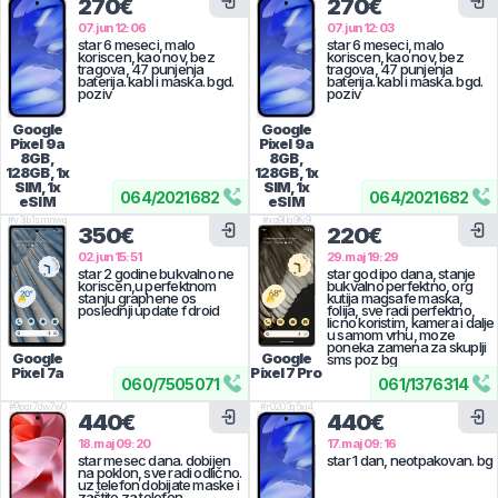
270€
270€
07.jun 12:06
07.jun 12:03
star 6 meseci, malo
star 6 meseci, malo
koriscen, kao nov, bez
koriscen, kao nov, bez
tragova, 47 punjenja
tragova, 47 punjenja
baterija. kabl i maska. bgd.
baterija. kabl i maska. bgd.
poziv
poziv
Google
Google
Pixel 9a
Pixel 9a
8GB,
8GB,
128GB, 1x
128GB, 1x
SIM, 1x
SIM, 1x
064
/
2021682
064
/
2021682
eSIM
eSIM
#
v3jb1smnwq
#
xq9llq9fv9
350€
220€
02.jun 15:51
29.maj 19:29
star 2 godine bukvalno ne
star god ipo dana, stanje
koriscen,u perfektnom
bukvalno perfektno, org
stanju graphene os
kutija magsafe maska,
poslednji update f droid
folija, sve radi perfektno,
licno koristim, kamera i dalje
u samom vrhu, moze
poneka zamena za skuplji
Google
Google
sms poz bg
Pixel 7a
Pixel 7 Pro
060
/
7505071
061
/
1376314
#
9pqr7dw7w0
#
r0203q5xj4
440€
440€
18.maj 09:20
17.maj 09:16
star mesec dana. dobijen
star 1 dan, neotpakovan. bg
na poklon, sve radi odlično.
uz telefon dobijate maske i
zaštite za telefon.