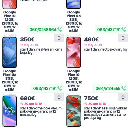
Google
Google
Pixel 9
Pixel 9a
12GB,
8GB,
128GB, 1x
128GB, 1x
SIM, 1x
SIM, 1x
060
/
0258964
063
/
1437191
eSIM
eSIM
#
j6c3g4f88j
#
yyv2tq9th9
350€
490€
17.maj 09:14
17.maj 09:14
star 1 dan, neaktiviran, crna
star 1 dan, neotpakovan, bg
boja. bg
Google
Google
Pixel 8a
Pixel 9
8GB,
12GB,
128GB, 1x
128GB, 1x
SIM, 1x
SIM, 1x
063
/
1437191
064
/
5134555
eSIM
eSIM
#
vvhjk6kh5t
#
d5c8r13rnx
690€
750€
30.apr 13:19
30.apr 13:18
star 1 dan crne boje vakum
star 1 dan hazel boja vakum
pakovanje garancija 12
pakovanje garancija 12
meseci bg
meseci bez zamena samo
prodaja bg