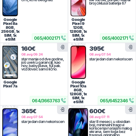
broj ciklusa baterija 67
Google
Google
Pixel 8a
Pixel 9
8GB,
12GB,
256GB, 1x
128GB, 1x
SIM, 1x
SIM, 1x
065
/
4002171
065
/
4002171
eSIM
eSIM
#
7p3fmq611j
#
r3lg46752d
160€
395€
08.avg 09:24
08.avg 07:54
star manje od dve godine,
star jedan dan nekoriscen
još uvek u garanciji, kao
nov, baby plava, ful pak.
voždovac samo lično.
Google
Google
Pixel 7a
Pixel 10a
8GB,
128GB, 1x
SIM, 1x
064
/
3663763
065
/
6452346
eSIM
#
bl0m7q3l8m
#
4yslqts4v8
365€
600€
08.avg 07:54
08.avg 07:11
star jedan dan nekoriscen
star 8 meseci, u obsidian
boji, minimalni tragovi
koriscenja na lajsni malog
ekrana, sem toga bez
tragova,originalno