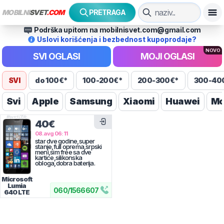
MOBILNI
SVET
.COM
PRETRAGA
Podrška upitom na mobilnisvet.com@gmail.com
Uslovi korišćenja i bezbednost kupoprodaje?
NOVO
SVI OGLASI
MOJI OGLASI
SVI
do 100€*
100-200€*
200-300€*
300-40
Svi
Apple
Samsung
Xiaomi
Huawei
Mo
#
twrctj35fc
40€
08.avg 06:11
star dve godine,super
stanje,full oprema,srpski
meni,sim free sa dve
kartice,silikonska
obloga,dobra baterija.
Microsoft
Lumia
060
/
1566607
640 LTE