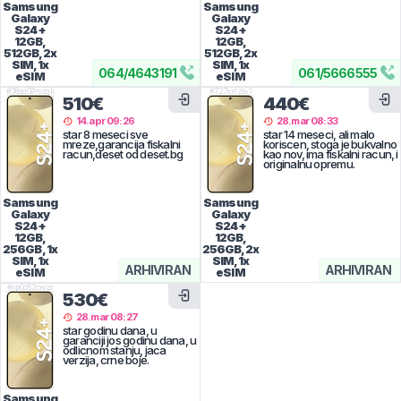
Samsung
Samsung
Galaxy
Galaxy
S24+
S24+
12GB,
12GB,
512GB, 2x
512GB, 2x
SIM, 1x
SIM, 1x
064
/
4643191
061
/
5666555
eSIM
eSIM
#
38qg09mzqk
#
727xxlzbv1
510€
440€
14.apr 09:26
28.mar 08:33
star 8 meseci sve
star 14 meseci, ali malo
mreze,garancija fiskalni
koriscen, stoga je bukvalno
racun,deset od deset.bg
kao nov, ima fiskalni racun, i
originalnu opremu.
Samsung
Samsung
Galaxy
Galaxy
S24+
S24+
12GB,
12GB,
256GB, 1x
256GB, 2x
SIM, 1x
SIM, 1x
ARHIVIRAN
ARHIVIRAN
eSIM
eSIM
#
xp0c82cwzx
530€
28.mar 08:27
star godinu dana, u
garanciji jos godinu dana, u
odlicnom stanju, jaca
verzija, crne boje.
Samsung