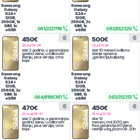
Samsung
Samsung
Galaxy
Galaxy
S24+
S24+
12GB,
12GB,
256GB, 1x
256GB, 2x
SIM, 1x
SIM, 1x
061
/
2221118
063
/
552320
eSIM
eSIM
#
lybj218n36
#
7n669fq6qr
450€
500€
26.jul 09:08
22.jul 11:36
star 2 godine, u garanciji jos
star 10 meseci odlicno
godinu dana, u odlicnom
stanje oprema
stanju, jaca verzija, crne
,garancija,kutija.bg
boje.
Samsung
Samsung
Galaxy
Galaxy
S24+
S24+
12GB,
12GB,
256GB, 2x
256GB, 1x
SIM, 1x
SIM, 1x
064
/
8196361
063
/
312213
eSIM
eSIM
#
ykng67sswt
#
s0qv1wdf1b
470€
450€
20.maj 08:47
15.maj 13:58
star 2 godine, u garanciji jos
star 12
godinu dana, u odlicnom
meseci,crni,10/10,sim
stanju, jaca verzija, crne
free,garancija 90 dana
boje.
radnje u bg,poziv 09-20h