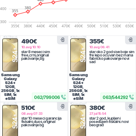
#
04778tjnxb
#
09yfhww296
490€
355€
10.avg 10:10
10.avg 06:41
star 8 meseci sim
star oko 2 god sive boje sim
free,crni,original
fre lepo ocuvan bez mana
pakovanje,bg
fabricko pakovanje novi
sad
Samsung
Samsung
Galaxy
Galaxy
S24+
S24+
12GB,
12GB,
256GB, 1x
256GB, 1x
SIM, 1x
SIM, 1x
062
/
799006
063
/
544292
eSIM
eSIM
#
zqtrcjm31j
#
0mwyg0wyjf
510€
380€
08.avg 07:33
27.jul 15:54
star 10 meseci garancija
star 2 god.,kupljen i
fiskalni,duos,original
posedujem fiskalni. novi
pakovanje bg
beograd