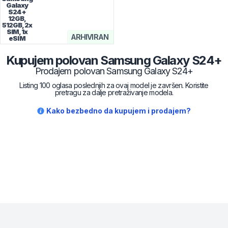
Galaxy
S24+
12GB,
512GB, 2x
SIM, 1x
ARHIVIRAN
eSIM
Kupujem polovan
Samsung
Galaxy S24+
Prodajem polovan
Samsung
Galaxy S24+
Listing 100 oglasa poslednjih za ovaj model je završen. Koristite
pretragu za dalje pretraživanje modela.
Kako bezbedno da kupujem i prodajem?