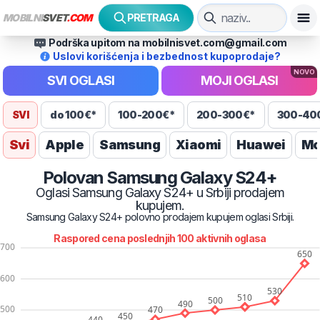
MOBILNI
SVET
.COM
PRETRAGA
Podrška upitom na mobilnisvet.com@gmail.com
Uslovi korišćenja i bezbednost kupoprodaje?
NOVO
SVI OGLASI
MOJI OGLASI
SVI
do 100€*
100-200€*
200-300€*
300-40
Svi
Apple
Samsung
Xiaomi
Huawei
Mo
Polovan
Samsung
Galaxy S24+
Oglasi
Samsung
Galaxy S24+
u Srbiji prodajem
kupujem.
Samsung
Galaxy S24+
polovno prodajem kupujem oglasi Srbiji.
Raspored cena poslednjih
100
aktivnih oglasa