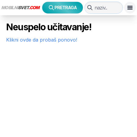
MOBILNI
SVET
.COM
PRETRAGA
Neuspelo učitavanje!
Klikni ovde da probaš ponovo!