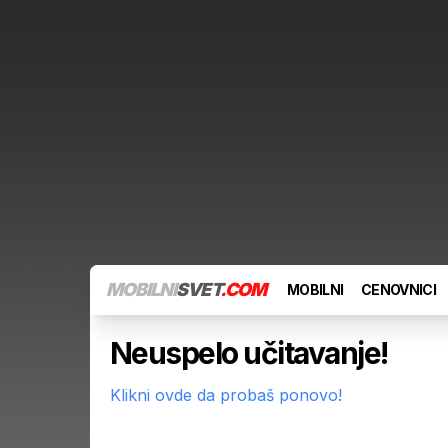
MOBILNI
SVET
.COM
MOBILNI
CENOVNICI
Neuspelo učitavanje!
Klikni ovde da probaš ponovo!