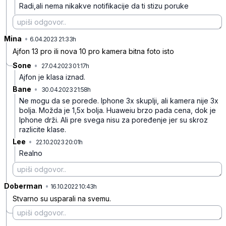
Radi,ali nema nikakve notifikacije da ti stizu poruke
Mina
•
n52mjpslxj66wbh
6.04.2023 21:33h
Ajfon 13 pro ili nova 10 pro kamera bitna foto isto
Sone
•
27.04.2023 01:17h
88ylvdh61sdj61r
Ajfon je klasa iznad.
Bane
•
30.04.2023 21:58h
bxzql5ktmsmvh6k
Ne mogu da se porede. Iphone 3x skuplji, ali kamera nije 3x
bolja. Možda je 1,5x bolja. Huaweiu brzo pada cena, dok je
Iphone drži. Ali pre svega nisu za poređenje jer su skroz
razlicite klase.
Lee
•
22.10.2023 20:01h
g9b3g9bd51gmswr
Realno
Doberman
•
817nmshlyhr1rjhv4wgg
16.10.2022 10:43h
Stvarno su usparali na svemu.