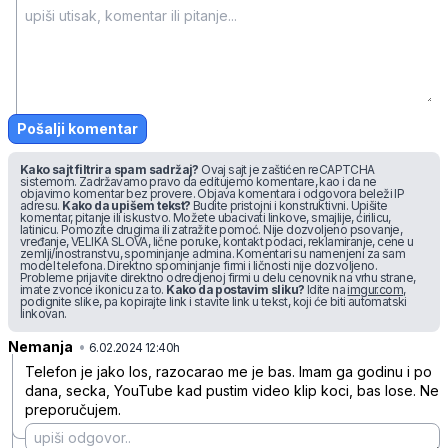
Pošalji komentar
Kako sajt filtrira spam sadržaj?
Ovaj sajt je zaštićen reCAPTCHA
sistemom. Zadržavamo pravo da editujemo komentare, kao i da ne
objavimo komentar bez provere. Objava komentara i odgovora beleži IP
adresu.
Kako da upišem tekst?
Budite pristojni i konstruktivni. Upišite
komentar, pitanje ili iskustvo. Možete ubacivati linkove, smajlije, ćirilicu,
latinicu. Pomozite drugima ili zatražite pomoć. Nije dozvoljeno psovanje,
vređanje, VELIKA SLOVA, lične poruke, kontakt podaci, reklamiranje, cene u
zemlji/inostranstvu, spominjanje admina. Komentari su namenjeni za sam
model telefona. Direktno spominjanje firmi i ličnosti nije dozvoljeno.
Probleme prijavite direktno odredjenoj firmi u delu cenovnik na vrhu strane,
imate zvonce ikonicu za to.
Kako da postavim sliku?
Idite na
imgur.com
,
podignite slike, pa kopirajte link i stavite link u tekst, koji će biti automatski
linkovan.
Nemanja
•
v31y7tbvc5c781x
6.02.2024 12:40h
Telefon je jako los, razocarao me je bas. Imam ga godinu i po
dana, secka, YouTube kad pustim video klip koci, bas lose. Ne
preporučujem.