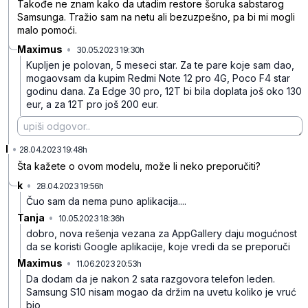
Takođe ne znam kako da utadim restore šoruka sabstarog
Samsunga. Tražio sam na netu ali bezuzpešno, pa bi mi mogli
malo pomoći.
Maximus
•
30.05.2023 19:30h
31qs9q08ml17f7t
Kupljen je polovan, 5 meseci star. Za te pare koje sam dao,
mogaovsam da kupim Redmi Note 12 pro 4G, Poco F4 star
godinu dana. Za Edge 30 pro, 12T bi bila doplata još oko 130
eur, a za 12T pro još 200 eur.
I
•
ctzwwzrq2v48tbz
28.04.2023 19:48h
Šta kažete o ovom modelu, može li neko preporučiti?
k
•
28.04.2023 19:56h
7mdj1467sf0gq7f
Čuo sam da nema puno aplikacija....
Tanja
•
10.05.2023 18:36h
r42r0x910krrlld
dobro, nova rešenja vezana za AppGallery daju mogućnost
da se koristi Google aplikacije, koje vredi da se preporuči
Maximus
•
11.06.2023 20:53h
gtl1y1l3zhtspc0
Da dodam da je nakon 2 sata razgovora telefon leden.
Samsung S10 nisam mogao da držim na uvetu koliko je vruć
bio