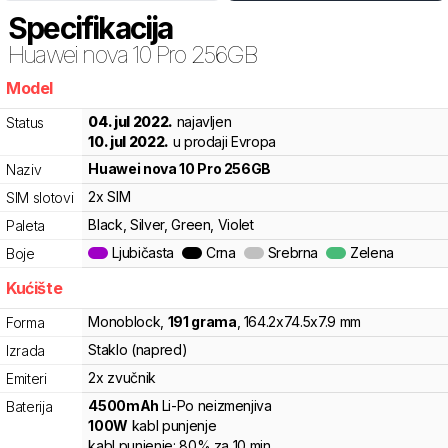
Specifikacija
Huawei
nova 10 Pro 256GB
Model
j2fcm
04. jul 2022.
najavljen
Status
10. jul 2022.
u prodaji Evropa
Huawei
nova 10 Pro 256GB
Naziv
2x SIM
SIM slotovi
Black, Silver, Green, Violet
Paleta
Ljubičasta
Crna
Srebrna
Zelena
Boje
Kućište
Monoblock
,
191
grama
,
164.2
x
74.5
x
7.9
mm
Forma
Staklo (napred)
Izrada
2x zvučnik
Emiteri
4500
mAh
Li-Po
neizmenjiva
Baterija
100
W
kabl punjenje
kabl punjenje:
80%
za
10
min