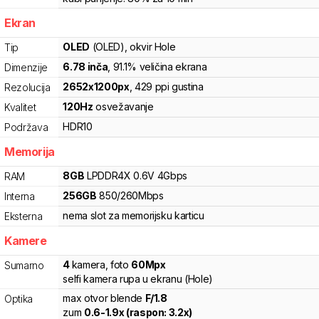
Ekran
OLED
(OLED)
, okvir Hole
Tip
6.78
inča
, 91.1% veličina ekrana
Dimenzije
2652
x
1200
px
,
429
ppi gustina
Rezolucija
120
Hz
osvežavanje
Kvalitet
HDR10
Podržava
Memorija
8
GB
LPDDR4X
0.6V
4
Gbps
RAM
256
GB
850
/
260
Mbps
Interna
nema slot za memorijsku karticu
Eksterna
Kamere
4
kamera
,
foto
60
Mpx
Sumarno
selfi kamera rupa u ekranu (Hole)
max otvor blende
F/
1.8
Optika
zum
0.6
-
1.9
x (raspon:
3.2
x)