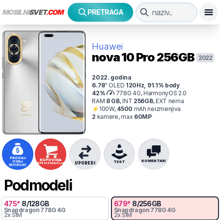
MOBILNI
SVET
.COM
PRETRAGA
Huawei
nova 10 Pro
256GB
2022
2022
. godina
6.78
"
OLED
120
Hz
,
91.1
% body
42
%
778G 4G, HarmonyOS 2.0
RAM
8
GB
,
INT
256
GB
,
EXT
nema
⚡
100
W,
4500
mAh
neizmenjiva
2
kamer
e
, max
60
MP
PRODAJ
KUPOVINA
KOMENTARI
OVAJ
TEST
UPOREDI
SPECIFIKACIJA
MOBILNI
Podmodeli
475
*
8
/
128
GB
679
*
8
/
256
GB
Snapdragon
778G 4G
Snapdragon
778G 4G
2x SIM
2x SIM