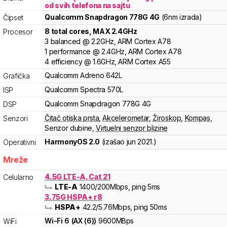
od svih telefona na sajtu
Qualcomm
Snapdragon
778G 4G
(6nm izrada)
Čipset
8
total cores
, MAX
2.4
GHz
Procesor
3
balanced
@
2.2
GHz,
ARM
Cortex
A78
1
performance
@
2.4
GHz,
ARM
Cortex
A78
4
efficiency
@
1.6
GHz,
ARM
Cortex
A55
Qualcomm
Adreno
642L
Grafička
Qualcomm
Spectra
570L
ISP
Qualcomm
Snapdragon
778G 4G
DSP
Čitač otiska prsta
,
Akcelerometar
,
Žiroskop
,
Kompas
,
Senzori
Senzor dubine
,
Virtuelni senzor blizine
HarmonyOS 2.0
(izašao
jun 2021.
)
Operativni
Mreže
4.5G LTE-A, Cat 21
Celularno
LTE-A
1400
/200
Mbps
, ping 5ms
3.75G HSPA+ r8
HSPA+
42.2
/5.76
Mbps
, ping 50ms
Wi-Fi
6
(
AX (6)
)
9600
MBps
WiFi