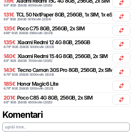
119
€
Xiaomi
Redmi 15C 4G 8GB, 256GB, 2x SIM
6.9
"
8
GB
256
GB
6000
mAh
(
2025
)
131
€
TCL
50 NxtPaper 8GB, 256GB, 1x SIM, 1x eSIM
6.8
"
8
GB
256
GB
5010
mAh
(
2024
)
135
€
Poco
C75 8GB, 256GB, 2x SIM
6.88
"
8
GB
256
GB
5160
mAh
(
2024
)
135
€
Xiaomi
Redmi 12 4G 8GB, 256GB
6.79
"
8
GB
256
GB
5000
mAh
(
2023
)
140
€
Xiaomi
Redmi 15 4G 8GB, 256GB, 2x SIM
6.9
"
8
GB
256
GB
7000
mAh
(
2025
)
143
€
Tecno
Camon 30S Pro 8GB, 256GB, 2x SIM
6.78
"
8
GB
256
GB
5000
mAh
(
2024
)
185
€
Honor
Magic6 Lite
6.78
"
8
GB
256
GB
5300
mAh
(
2023
)
201
€
Poco
C85 4G 8GB, 256GB, 2x SIM
6.9
"
8
GB
256
GB
6000
mAh
(
2025
)
Komentari