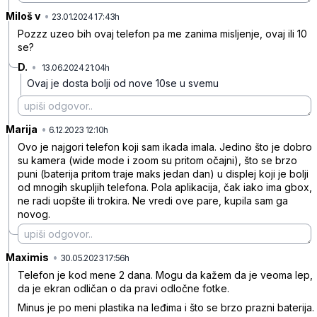
Miloš v
•
yfl0wwbdq94v6lj
23.01.2024 17:43h
Pozzz uzeo bih ovaj telefon pa me zanima misljenje, ovaj ili 10
se?
D.
•
13.06.2024 21:04h
9w113b6qbhqghj9
Ovaj je dosta bolji od nove 10se u svemu
Marija
•
j9qbp0vqwck4jhs
6.12.2023 12:10h
Ovo je najgori telefon koji sam ikada imala. Jedino što je dobro
su kamera (wide mode i zoom su pritom očajni), što se brzo
puni (baterija pritom traje maks jedan dan) u displej koji je bolji
od mnogih skupljih telefona. Pola aplikacija, čak iako ima gbox,
ne radi uopšte ili trokira. Ne vredi ove pare, kupila sam ga
novog.
Maximis
•
gg08s33s8xt46vs
30.05.2023 17:56h
Telefon je kod mene 2 dana. Mogu da kažem da je veoma lep,
da je ekran odličan o da pravi odločne fotke.
Minus je po meni plastika na leđima i što se brzo prazni baterija.