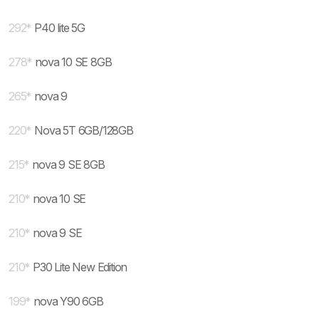
292
*
P40 lite 5G
278
*
nova 10 SE 8GB
265
*
nova 9
220
*
Nova 5T 6GB/128GB
215
*
nova 9 SE 8GB
210
*
nova 10 SE
210
*
nova 9 SE
210
*
P30 Lite New Edition
199
*
nova Y90 6GB