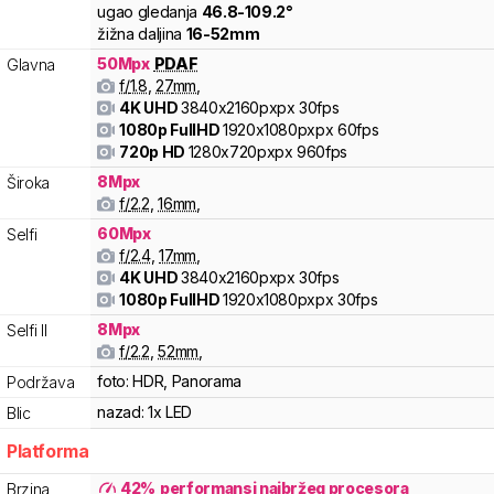
ugao gledanja
46.8
-
109.2
°
žižna daljina
16
-
52
mm
50
Mpx
PDAF
Glavna
f/
1.8
,
27
mm
,
4K UHD
3840x2160pxpx
30fps
1080p FullHD
1920x1080pxpx
60fps
720p HD
1280x720pxpx
960fps
8
Mpx
Široka
f/
2.2
,
16
mm
,
60
Mpx
Selfi
f/
2.4
,
17
mm
,
4K UHD
3840x2160pxpx
30fps
1080p FullHD
1920x1080pxpx
30fps
8
Mpx
Selfi II
f/
2.2
,
52
mm
,
foto:
HDR, Panorama
Podržava
nazad:
1x LED
Blic
Platforma
42
%
performansi najbržeg procesora
Brzina