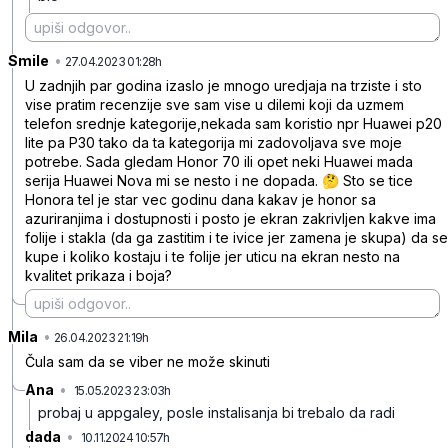
Smile
•
m8ypzq7rm4zfj31
27.04.2023 01:28h
U zadnjih par godina izaslo je mnogo uredjaja na trziste i sto
vise pratim recenzije sve sam vise u dilemi koji da uzmem
telefon srednje kategorije,nekada sam koristio npr Huawei p20
lite pa P30 tako da ta kategorija mi zadovoljava sve moje
potrebe. Sada gledam Honor 70 ili opet neki Huawei mada
serija Huawei Nova mi se nesto i ne dopada. 🤔 Sto se tice
Honora tel je star vec godinu dana kakav je honor sa
azuriranjima i dostupnosti i posto je ekran zakrivljen kakve ima
folije i stakla (da ga zastitim i te ivice jer zamena je skupa) da se
kupe i koliko kostaju i te folije jer uticu na ekran nesto na
kvalitet prikaza i boja?
Mila
•
26rjlxqpv9vt8y4
26.04.2023 21:19h
Čula sam da se viber ne može skinuti
Ana
•
15.05.2023 23:03h
chdpcf2txpyljc5
probaj u appgaley, posle instalisanja bi trebalo da radi
dada
•
10.11.2024 10:57h
blgr7nyvz600prt