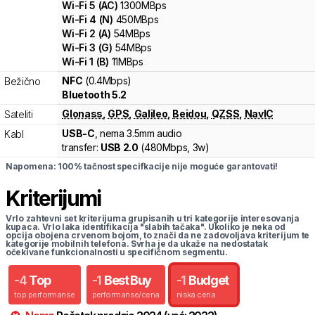
Wi-Fi
5
(
AC
)
1300
MBps
Wi-Fi
4
(
N
)
450
MBps
Wi-Fi
2
(
A
)
54
MBps
Wi-Fi
3
(
G
)
54
MBps
Wi-Fi
1
(
B
)
11
MBps
NFC
(0.4Mbps)
Bežično
Bluetooth 5.2
Glonass
,
GPS
,
Galileo
,
Beidou
,
QZSS
,
NavIC
Sateliti
USB-C
, nema 3.5mm audio
Kabl
transfer:
USB 2.0
(
480Mbps,
3w
)
Napomena: 100% tačnost specifkacije nije moguće garantovati!
Kriterijumi
Vrlo zahtevni set kriterijuma grupisanih u tri kategorije interesovanja
kupaca. Vrlo laka identifikacija "slabih tačaka". Ukoliko je neka od
opcija obojena crvenom bojom, to znači da ne zadovoljava kriterijum te
kategorije mobilnih telefona. Svrha je da ukaže na nedostatak
očekivane funkcionalnosti u specifičnom segmentu.
-
4
Top
-
1
Best Buy
-
1
Budget
top performanse
performanse/cena
niska cena