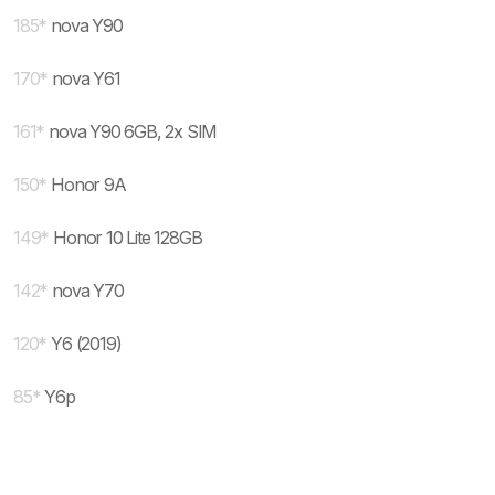
185
*
nova Y90
170
*
nova Y61
161
*
nova Y90 6GB, 2x SIM
150
*
Honor 9A
149
*
Honor 10 Lite 128GB
142
*
nova Y70
120
*
Y6 (2019)
85
*
Y6p