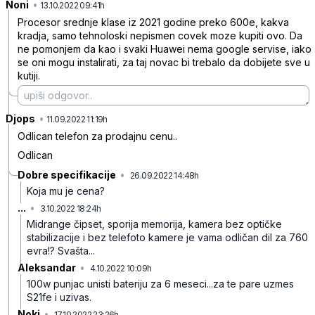
Noni
•
stbqsd1tddg5c4px0bc7
13.10.2022 09:41h
Procesor srednje klase iz 2021 godine preko 600e, kakva
kradja, samo tehnoloski nepismen covek moze kupiti ovo. Da
ne pomonjem da kao i svaki Huawei nema google servise, iako
se oni mogu instalirati, za taj novac bi trebalo da dobijete sve u
kutiji.
Djops
•
dnxzg8cqxkdbjvbyhyh1
11.09.2022 11:19h
Odlican telefon za prodajnu cenu..
Odlican
Dobre specifikacije
•
26.09.2022 14:48h
2l7bqq364qf7y5zd5qkv
Koja mu je cena?
...
•
3.10.2022 18:24h
zm3bpjkhttd83wcb1cd9
Midrange čipset, sporija memorija, kamera bez optičke
stabilizacije i bez telefoto kamere je vama odličan dil za 760
evra!? Svašta...
Aleksandar
•
4.10.2022 10:09h
1sxpnll1npnq3l2kh92p
100w punjac unisti bateriju za 6 meseci...za te pare uzmes
S21fe i uzivas.
Noki
•
17.10.2022 23:26h
f0xrvlbrlfd49v16vcvw