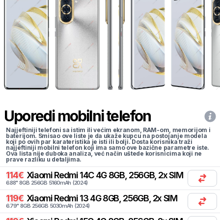
Uporedi mobilni telefon
Najjeftiniji telefoni sa istim ili većim ekranom, RAM-om, memorijom i
baterijom. Smisao ove liste je da ukaže kupcu na postojanje modela
koji po ovih par karateristika je isti ili bolji. Dosta korisnika traži
najjeftiniji mobilni telefon koji ima samo ove bazične parametre iste.
Ova lista nije duboka analiza, već način uštede korisnicima koji ne
prave razliku u detaljima.
114
€
Xiaomi
Redmi 14C 4G 8GB, 256GB, 2x SIM
6.88
"
8
GB
256
GB
5160
mAh
(
2024
)
119
€
Xiaomi
Redmi 13 4G 8GB, 256GB, 2x SIM
6.79
"
8
GB
256
GB
5030
mAh
(
2024
)