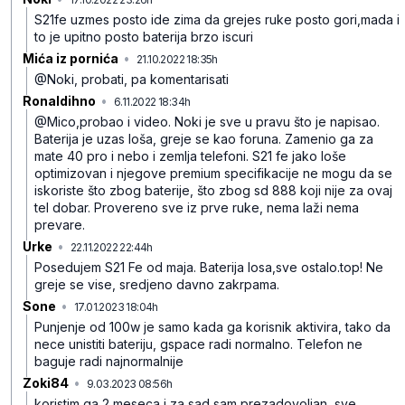
S21fe uzmes posto ide zima da grejes ruke posto gori,mada i
to je upitno posto baterija brzo iscuri
Mića iz pornića
•
21.10.2022 18:35h
ywhzynprg2p1bls8nl00
@Noki, probati, pa komentarisati
Ronaldihno
•
6.11.2022 18:34h
2mt82844y5d9t2fmmnl7
@Mico,probao i video. Noki je sve u pravu što je napisao.
Baterija je uzas loša, greje se kao foruna. Zamenio ga za
mate 40 pro i nebo i zemlja telefoni. S21 fe jako loše
optimizovan i njegove premium specifikacije ne mogu da se
iskoriste što zbog baterije, što zbog sd 888 koji nije za ovaj
tel dobar. Provereno sve iz prve ruke, nema laži nema
prevare.
Urke
•
22.11.2022 22:44h
cywpc1lwfpzyykbb6n9p
Posedujem S21 Fe od maja.
Baterija losa,sve ostalo.top!
Ne
greje se vise, sredjeno davno zakrpama.
Sone
•
17.01.2023 18:04h
gg8l35x9yk4q33yqtgsc
Punjenje od 100w je samo kada ga korisnik aktivira, tako da
nece unistiti bateriju, gspace radi normalno. Telefon ne
baguje radi najnormalnije
Zoki84
•
9.03.2023 08:56h
2w72z8kd8ql1dqf
koristim ga 2 meseca i za sad sam prezadovoljan, sve