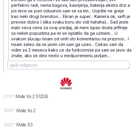
perfekno radi, nema bagova, kasnjenja, baterija ekstra drzi a
jos tece se puni odusevio sam se sa tim... Uopšte ne greje
kao neki drugi brendovi.... Ekran je super... Kamera ok, selfi je
previse dobra ( slika svaku boru sto vidi hahaha)... Sad jeste
malo veca cena za ovaj uredjaj, ali meni ispao dosta jeftinije
sa nekim popustima pa mi se isplatilo da ga uzmem.... U
svakom slucaju nisam od onih sto komentarisu na praznoo... I
nisam zeleo da se javim cim sam ga uzeo... Cekao sam da
vidim za 2 meseca kako ce da funkcionise pa sam se javio da
znate, ako se desi nesto u medjuvremenu javljam....
2119
*
Mate Xs 2 512GB
1650
*
Mate Xs 2
1602
*
Mate X3