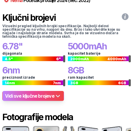
Nema
Početak prodaje
2024
(već:
2022
)
Ključni brojevi
Vizuelni pregled ključnih brojki specifikacije. Najbolji delovi
specifikacije su na vrhu, najgori da dnu. Brzo i lako utvrdite koje su
najjače i najslabije strane modela. Svrha je da se vizuelno dočara
tehnička specifikacija modela na skali.
6.78
"
5000
mAh
dijagonala
kapacitet baterije
4.5
"
6
"
2000
mAh
4000
mAh
6
nm
8
GB
preciznost izrade
ram kapacitet
14
nm
7
nm
3
GB
6
GB
Vidi sve ključne brojeve
Fotografije modela