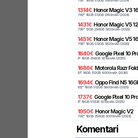
7.92
"
16
GB
512
GB
5150
mAh
(
2024
)
1314
€
Honor
Magic V3 16
7.92
"
16
GB
512
GB
5150
mAh
(
2024
)
1431
€
Honor
Magic V5 12
7.95
"
12
GB
256
GB
5820
mAh
(
2025
)
1451
€
Honor
Magic V5 16
7.95
"
16
GB
512
GB
5820
mAh
(
2025
)
1640
€
Google
Pixel 10 P
8
"
16
GB
256
GB
5015
mAh
(
2025
)
1686
€
Motorola
Razr Fol
8.1
"
16
GB
512
GB
6000
mAh
(
2026
)
1694
€
Oppo
Find N5 16G
8.12
"
16
GB
512
GB
5600
mAh
(
2025
)
1737
€
Google
Pixel 10 Pr
8
"
16
GB
512
GB
5015
mAh
(
2025
)
1950
€
Honor
Magic V2
7.92
"
16
GB
256
GB
5000
mAh
(
2023
)
Komentari