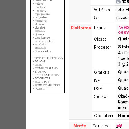
108
foto:
H
Podržava
nazad:
Blic
6
Platforma
Brzina
od sv
Qua
Čipset
8
tot
Procesor
4
effi
1
per
3
@
2
Qual
Grafička
Qual
ISP
Qual
DSP
Čitač 
Senzori
Komp
meren
Harm
Operativni
5G
Mreže
Celularno