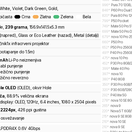
996
*
Pura 70 12GB,
White, Violet, Dark Green, Gold,
846
*
P60 Pro Dual 
820
*
Pura 80 Pro 12
bičasta
Crna
Zlatna
Zelena
Bela
799
*
P50 Pocket
749
*
Mate 50 Pro 5
le
,
239
grama
,
156.9
x
141.5
x
5.3
mm
699
*
Mate 50 Pro D
(napred), Glass or Eco Leather (nazad), Metal (detalji)
679
*
nova 10 Pro 
660
*
P50 Pro
čnik
1x infracrveni projektor
652
*
P50 Pro 256G
potapanje do 1.5m)
491
*
P40 Pro 256GB
475
*
nova 10 Pro
mAh
Li-Po
neizmenjiva
452
*
P30 Pro 8GB/
abl punjenje
399
*
Mate 40 Pro
ežično punjenje
397
*
nova 10
žično reverzno
380
*
P40 8GB
350
*
P30 Pro 6GB/
ble OLED
(OLED)
, okvir Hole
320
*
P30 6GB/128
292
*
P40 lite 5G
nča
, 88.9% veličina ekrana
278
*
nova 10 SE 8
display: OLED, 120Hz, 6.4 inches, 1080 x 2504 pixels
265
*
nova 9
x
2224
px
,
426
ppi gustina
220
*
Nova 5T 6GB
215
*
nova 9 SE 8GB
osvežavanje
210
*
nova 10 SE
210
*
nova 9 SE
LPDDR4X
0.6V
4
Gbps