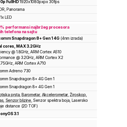
0p FullHD
1920x1080pxpx
30fps
DR, Panorama
1x LED
3
%
performansi najbržeg procesora
ih telefona na sajtu
lcomm
Snapdragon 8+ Gen 1 4G
(4nm izrada)
al cores
, MAX
3.2
GHz
ciency
@
1.8
GHz,
ARM
Cortex
A510
formance
@
3.2
GHz,
ARM
Cortex
X2
.75
GHz,
ARM
Cortex
A710
comm
Adreno
730
comm
Snapdragon 8+ 4G Gen 1
comm
Snapdragon 8+ 4G Gen 1
otiska prsta
,
Barometar
,
Akcelerometar
,
Žiroskop
,
as
,
Senzor blizine
,
Senzor spektra boja
,
Lasersko
je distance (2D TOF)
onyOS 3.1