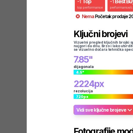
-
1
Top
-
1
Best Bu
top performanse
performanse/
Nema
Početak prodaje
2
Ključni brojevi
Vizuelni pregled ključnih brojki s
najgori da dnu. Brzo i lako utvrdi
se vizuelno dočara tehnička spec
7.85
"
dijagonala
4.5
"
2224
px
rezolucija
720
px
Vidi sve ključne brojeve
Fotografije mo