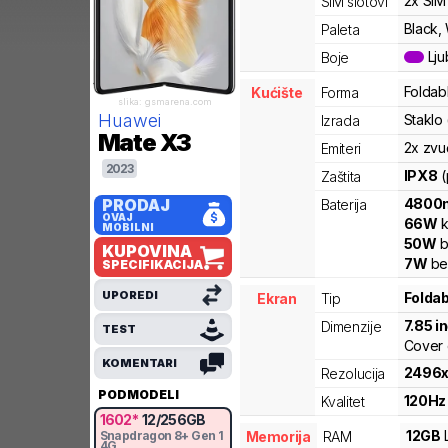
2x SIM
SIM slotovi
Black, 
Paleta
Lju
Boje
Foldab
Kućište
Forma
slika: gsmarena.com
Huawei
Staklo 
Izrada
Mate X3
2x zvu
Emiteri
2023
IPX8
(
Zaštita
4800
PRODAJ
Baterija
OVAJ
66
W
k
MOBILNI
50
W
b
KUPOVINA
7
W
be
SPECIFIKACIJA
UPOREDI
Folda
Ekran
Tip
7.85
i
Dimenzije
TEST
Cover 
KOMENTARI
2496
Rezolucija
PODMODELI
120
Hz
Kvalitet
1602
*
12
/
256
GB
12
GB
Memorija
RAM
Snapdragon 8+ Gen 1
4G