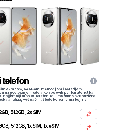
 telefon
li većim ekranom, RAM-om, memorijom i baterijom.
cu na postojanje modela koji po ovih par karateristika
traži najjeftiniji mobilni telefon koji ima samo ove bazične
uboka analiza, već način uštede korisnicima koji ne
2GB, 512GB, 2x SIM
GB, 512GB, 1x SIM, 1x eSIM