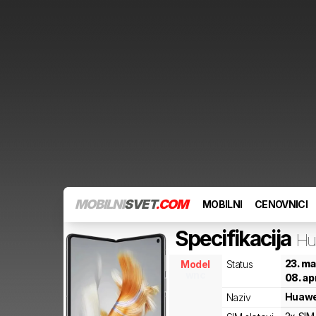
MOBILNI
SVET
.COM
MOBILNI
CENOVNICI
Specifikacija
Hu
23. ma
Model
Status
wnc
08. ap
Huawe
Naziv