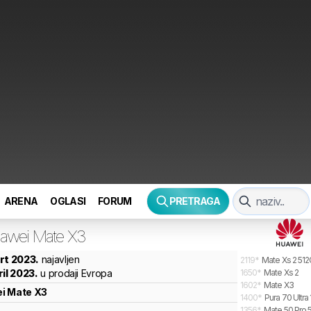
ARENA
OGLASI
FORUM
PRETRAGA
awei
Mate X3
rt 2023.
najavljen
2119
*
Mate Xs 2 51
ril 2023.
u prodaji Evropa
1650
*
Mate Xs 2
1602
*
Mate X3
i
Mate X3
1400
*
Pura 70 Ultra
1356
*
Mate 50 Pro 