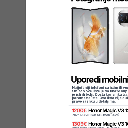
Uporedi mobilni
Najjeftiniji telefoni sa istim i
Smisao ove liste je da ukaže kup
je isti ili bolji. Dosta korisnika 
parametre iste. Ova lista nije d
prave razliku u detaljima.
1200
€
Honor
Magic V3 1
7.92
"
12
GB
512
GB
5150
mAh
(
2024
)
1309
€
Honor
Magic V3 16