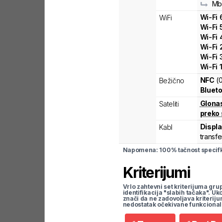
Mb
Wi-Fi
WiFi
Wi-Fi
Wi-Fi
Wi-Fi
Wi-Fi
Wi-Fi
NFC
(
Bežično
Blueto
Glona
Sateliti
preko 
Displ
Kabl
transfe
Napomena: 100% tačnost specifka
Kriterijumi
Vrlo zahtevni set kriterijuma gru
identifikacija "slabih tačaka". U
znači da ne zadovoljava kriteriju
nedostatak očekivane funkcional