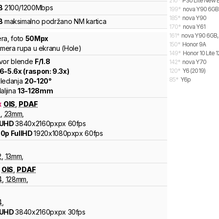
210
*
P30 Lite New E
B
2100
/
1200
Mbps
199
*
nova Y90 6GB
185
*
nova Y90
B
maksimalno podržano
NM
kartica
170
*
nova Y61
161
*
nova Y90 6GB,
ra
,
foto
50
Mpx
150
*
Honor 9A
kamera rupa u ekranu (Hole)
149
*
Honor 10 Lite 
vor blende
F/
1.8
142
*
nova Y70
.6
-
5.6
x (raspon:
9.3
x)
120
*
Y6 (2019)
85
*
Y6p
ledanja
20
-
120
°
aljina
13
-
128
mm
x
OIS
,
PDAF
8
,
23
mm
,
 UHD
3840x2160pxpx
60fps
0p FullHD
1920x1080pxpx
60fps
2
,
13
mm
,
OIS
,
PDAF
4
,
128
mm
,
4
,
 UHD
3840x2160pxpx
30fps