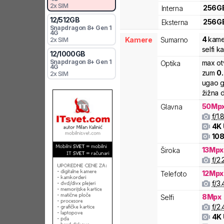
2x SIM
256
G
Interna
12
/
512
GB
256
G
Eksterna
Snapdragon 8+ Gen 1
4G
4
kame
Kamere
Sumarno
2x SIM
selfi 
12
/
1000
GB
Snapdragon 8+ Gen 1
max ot
Optika
4G
zum
0
2x SIM
ugao g
žižna d
50
Mp
Glavna
f/
1.
4K
108
13
Mpx
Široka
f/
2.
12
Mpx
Telefoto
f/
3.
8
Mpx
Selfi
f/
2.
4K