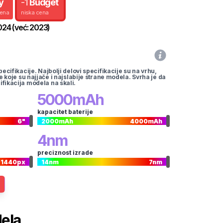
y
-
1
Budget
cena
niska cena
024
(već:
2023
)
pecifikacije. Najbolji delovi specifikacije su na vrhu,
te koje su najjače i najslabije strane modela. Svrha je da
ifikacija modela na skali.
5000
mAh
kapacitet baterije
6
"
2000
mAh
4000
mAh
4
nm
preciznost izrade
1440
px
14
nm
7
nm
dela