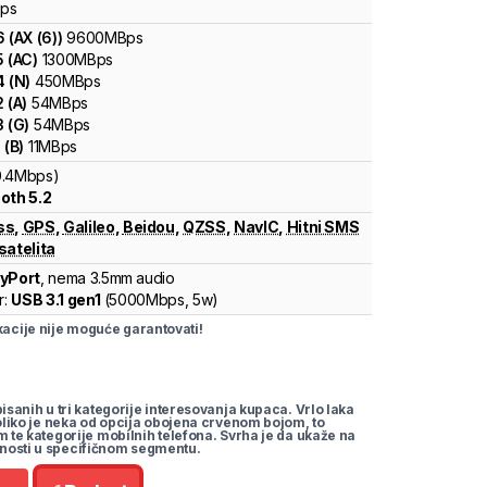
ps
6
(
AX (6)
)
9600
MBps
5
(
AC
)
1300
MBps
4
(
N
)
450
MBps
2
(
A
)
54
MBps
3
(
G
)
54
MBps
1
(
B
)
11
MBps
0.4Mbps)
oth 5.2
ss
,
GPS
,
Galileo
,
Beidou
,
QZSS
,
NavIC
,
Hitni SMS
satelita
ayPort
, nema 3.5mm audio
r:
USB 3.1 gen1
(
5000Mbps,
5w
)
cije nije moguće garantovati!
pisanih u tri kategorije interesovanja kupaca. Vrlo laka
koliko je neka od opcija obojena crvenom bojom, to
m te kategorije mobilnih telefona. Svrha je da ukaže na
nosti u specifičnom segmentu.