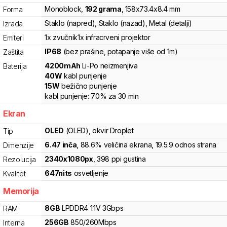
Monoblock
,
192
grama
,
158
x
73.4
x
8.4
mm
Forma
Staklo (napred), Staklo (nazad), Metal (detalji)
Izrada
1x zvučnik
1x infracrveni projektor
Emiteri
IP68
(bez prašine, potapanje više od 1m)
Zaštita
4200
mAh
Li-Po
neizmenjiva
Baterija
40
W
kabl punjenje
15
W
bežično punjenje
kabl punjenje:
70%
za
30
min
Ekran
OLED
(OLED)
, okvir Droplet
Tip
6.47
inča
, 88.6% veličina ekrana
, 19.5:9 odnos strana
Dimenzije
2340
x
1080
px
,
398
ppi gustina
Rezolucija
647
nits
osvetljenje
Kvalitet
Memorija
8
GB
LPDDR4
1.1V
3
Gbps
RAM
256
GB
850
/
260
Mbps
Interna