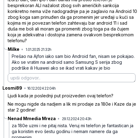
besprekoran ALI nažalost zbog svih američkih sankcija
konkretno nema viže nadogradnje pa je zaglavio na Android 10
zbog koga sam prinuđen da ga promenim jer uređaji u kući sa
kojima mi je povezan telefon zahtevaju bar android 11 i sad
duša me boli ali moram ga promeniti zbog toga pa da čujem
koja je adekvatna i dostojna zamena ovakvom besprekornom
telefonu?
Milke
•
1.01.2025 21:32h
k4zr1f72w87pr6q
Prešao na Ajfon iako sam bio Android fan, nisam se pokajao.
Ako se vratim na android samo Samsung S serija zbog
podrške ili Huawei ako se ikad vrati kakav je bio
Losmi89
•
41y68xpkfdn2r92
16.12.2024 22:04h
Ljudi kada je poslednji put proizveden ovaj telefon?
Ne mogu nigde da nadjem a lik mi prodaje za 180e i Kaze da je
star 2 godine!
Nenad Mmedia Mreza
•
29.12.2024 20:43h
9tkg4l99yyzs0tb
za 180e uzmi i ne pitaj nista. Veruj mi telefon je fantastican ja
ga koristim evo šestu godinu i nemam namere da ga
promenim