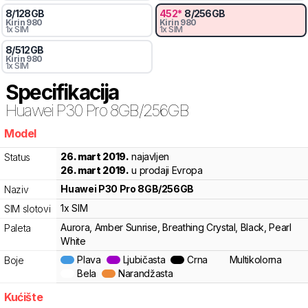
8
/
128
GB
452
*
8
/
256
GB
Kirin
980
Kirin
980
1x SIM
1x SIM
8
/
512
GB
Kirin
980
1x SIM
Specifikacija
Huawei
P30 Pro 8GB/256GB
Model
0dc00
26. mart 2019.
najavljen
Status
26. mart 2019.
u prodaji Evropa
Huawei
P30 Pro 8GB/256GB
Naziv
1x SIM
SIM slotovi
Aurora, Amber Sunrise, Breathing Crystal, Black, Pearl
Paleta
White
Plava
Ljubičasta
Crna
Multikolorna
Boje
Bela
Narandžasta
Kućište