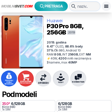
MOBILNI
SVET
.COM
PRETRAGA
Huawei
P30 Pro
8GB,
256GB
2019
2019
. godina
6.47
"
OLED
,
88.6
% body
37
%
980, Android 10
RAM
8
GB
,
INT
256
GB
,
EXT
NM
⚡
40
W,
4200
mAh
neizmenjiva
3
kamer
e
, max
40
MP
PRODAJ
KUPOVINA
KOMENTARI
OVAJ
TEST
UPOREDI
SPECIFIKACIJA
MOBILNI
Podmodeli
350
*
6
/
128
GB
6
/
128
GB
Kirin
980
Kirin
980
1x SIM
2x SIM