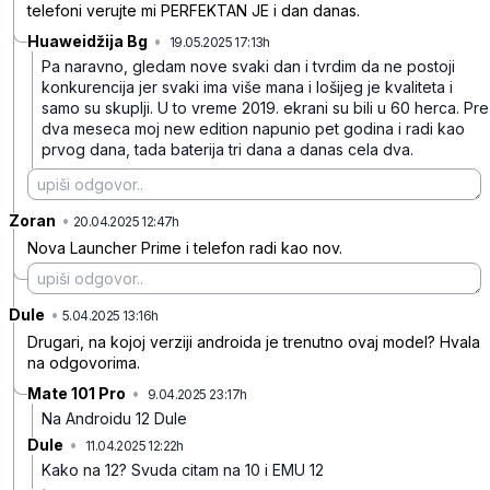
telefoni verujte mi PERFEKTAN JE i dan danas.
Huaweidžija Bg
•
19.05.2025 17:13h
gh1sx39bdv8yjy8
Pa naravno, gledam nove svaki dan i tvrdim da ne postoji
konkurencija jer svaki ima više mana i lošijeg je kvaliteta i
samo su skuplji. U to vreme 2019. ekrani su bili u 60 herca. Pre
dva meseca moj new edition napunio pet godina i radi kao
prvog dana, tada baterija tri dana a danas cela dva.
Zoran
•
dvqk4fccbwkcljx
20.04.2025 12:47h
Nova Launcher Prime i telefon radi kao nov.
Dule
•
wc2nxq6nx26tc47
5.04.2025 13:16h
Drugari, na kojoj verziji androida je trenutno ovaj model? Hvala
na odgovorima.
Mate 101 Pro
•
9.04.2025 23:17h
jjd9kbj30m584f5
Na Androidu 12 Dule
Dule
•
11.04.2025 12:22h
1dbgjynhzn09rh9
Kako na 12? Svuda citam na 10 i EMU 12