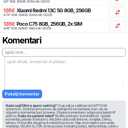
6.8
"
8
GB
256
GB
5010
mAh
(
2024
)
135
€
Xiaomi
Redmi 13C 5G 8GB, 256GB
6.74
"
8
GB
256
GB
5000
mAh
(
2023
)
135
€
Poco
C75 8GB, 256GB, 2x SIM
6.88
"
8
GB
256
GB
5160
mAh
(
2024
)
Komentari
Pošalji komentar
Kako sajt filtrira spam sadržaj?
Ovaj sajt je zaštićen reCAPTCHA
sistemom. Zadržavamo pravo da editujemo komentare, kao i da ne
objavimo komentar bez provere. Objava komentara i odgovora beleži IP
adresu.
Kako da upišem tekst?
Budite pristojni i konstruktivni. Upišite
komentar, pitanje ili iskustvo. Možete ubacivati linkove, smajlije, ćirilicu,
latinicu. Pomozite drugima ili zatražite pomoć. Nije dozvoljeno psovanje,
vređanje, VELIKA SLOVA, lične poruke, kontakt podaci, reklamiranje, cene u