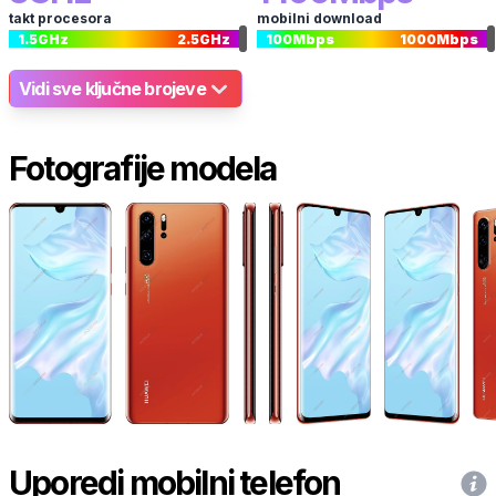
takt procesora
mobilni download
1.5
GHz
2.5
GHz
100
Mbps
1000
Mbps
Vidi sve ključne brojeve
Fotografije modela
Uporedi mobilni telefon