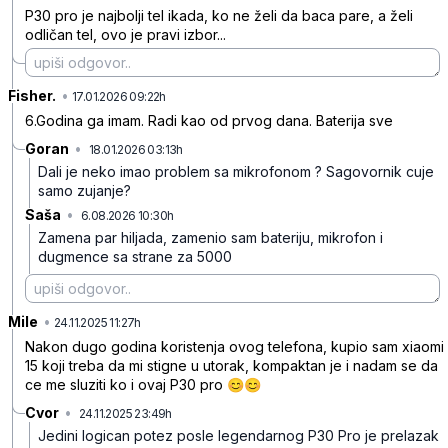
P30 pro je najbolji tel ikada, ko ne želi da baca pare, a želi
odličan tel, ovo je pravi izbor...
Fisher.
•
yhmz7bdgkmn269d
17.01.2026 09:22h
6.Godina ga imam. Radi kao od prvog dana. Baterija sve
Goran
•
18.01.2026 03:13h
9j7t5crl53h8f8l
Dali je neko imao problem sa mikrofonom ?
Sagovornik cuje
samo zujanje?
Saša
•
6.08.2026 10:30h
sphntd6kvm4jm49
Zamena par hiljada, zamenio sam bateriju, mikrofon i
dugmence sa strane za 5000
Mile
•
csv6gdgd5khcccy
24.11.2025 11:27h
Nakon dugo godina koristenja ovog telefona, kupio sam xiaomi
15 koji treba da mi stigne u utorak, kompaktan je i nadam se da
ce me sluziti ko i ovaj P30 pro 😊😊
Cvor
•
24.11.2025 23:49h
bw2x5y8c3zyd3v8
Jedini logican potez posle legendarnog P30 Pro je prelazak