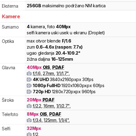
256
GB
maksimalno podržano
NM
kartica
Eksterna
Kamere
4
kamera
,
foto
40
Mpx
Sumarno
selfi kamera uski usek u ekranu (Droplet)
max otvor blende
F/
1.6
Optika
zum
0.6
-
4.6
x (raspon:
7.7
x)
ugao gledanja
20.4
-
109.2
°
žižna daljina
16
-
125
mm
40
Mpx
OIS
,
PDAF
Glavna
f/
1.6
,
27
mm
,
1/
1/1.7
"
,
4K UHD
3840x2160pxpx
30fps
1080p FullHD
1920x1080pxpx
60fps
720p HD
1280x720pxpx
960fps
20
Mpx
PDAF
Široka
f/
2.2
,
16
mm
,
1/
1/2.7
"
,
8
Mpx
OIS
,
PDAF
Telefoto
f/
3.4
,
125
mm
,
1/
1/4
"
,
32
Mpx
Selfi
f/
2
,