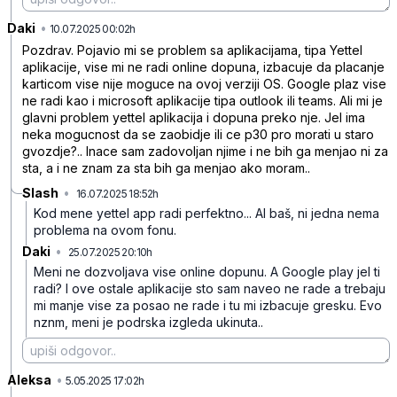
Daki
•
206cp99sydx0qzd
10.07.2025 00:02h
Pozdrav. Pojavio mi se problem sa aplikacijama, tipa Yettel
aplikacije, vise mi ne radi online dopuna, izbacuje da placanje
karticom vise nije moguce na ovoj verziji OS. Google plaz vise
ne radi kao i microsoft aplikacije tipa outlook ili teams. Ali mi je
glavni problem yettel aplikacija i dopuna preko nje. Jel ima
neka mogucnost da se zaobidje ili ce p30 pro morati u staro
gvozdje?.. Inace sam zadovoljan njime i ne bih ga menjao ni za
sta, a i ne znam za sta bih ga menjao ako moram..
Slash
•
16.07.2025 18:52h
m0k05fpv5sf9lpm
Kod mene yettel app radi perfektno... Al baš, ni jedna nema
problema na ovom fonu.
Daki
•
25.07.2025 20:10h
px2m2289848kk5w
Meni ne dozvoljava vise online dopunu. A Google play jel ti
radi? I ove ostale aplikacije sto sam naveo ne rade a trebaju
mi manje vise za posao ne rade i tu mi izbacuje gresku. Evo
nznm, meni je podrska izgleda ukinuta..
Aleksa
•
qgf4q3mfhpt8z3m
5.05.2025 17:02h