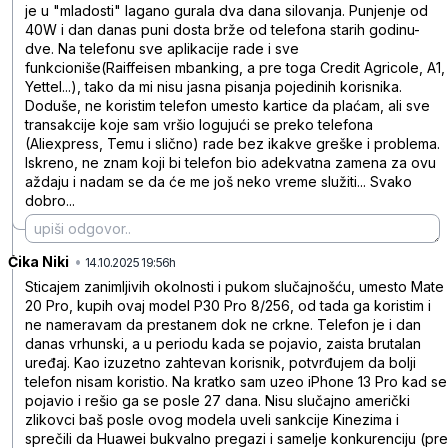
je u "mladosti" lagano gurala dva dana silovanja. Punjenje od
40W i dan danas puni dosta brže od telefona starih godinu-
dve. Na telefonu sve aplikacije rade i sve
funkcioniše(Raiffeisen mbanking, a pre toga Credit Agricole, A1,
Yettel...), tako da mi nisu jasna pisanja pojedinih korisnika.
Doduše, ne koristim telefon umesto kartice da plaćam, ali sve
transakcije koje sam vršio logujući se preko telefona
(Aliexpress, Temu i slično) rade bez ikakve greške i problema.
Iskreno, ne znam koji bi telefon bio adekvatna zamena za ovu
aždaju i nadam se da će me još neko vreme služiti... Svako
dobro...
Čika Niki
•
83190rcjtnkw0yq
14.10.2025 19:56h
Sticajem zanimljivih okolnosti i pukom slučajnošću, umesto Mate
20 Pro, kupih ovaj model P30 Pro 8/256, od tada ga koristim i
ne nameravam da prestanem dok ne crkne. Telefon je i dan
danas vrhunski, a u periodu kada se pojavio, zaista brutalan
uređaj. Kao izuzetno zahtevan korisnik, potvrđujem da bolji
telefon nisam koristio. Na kratko sam uzeo iPhone 13 Pro kad se
pojavio i rešio ga se posle 27 dana. Nisu slučajno američki
zlikovci baš posle ovog modela uveli sankcije Kinezima i
sprečili da Huawei bukvalno pregazi i samelje konkurenciju (pre