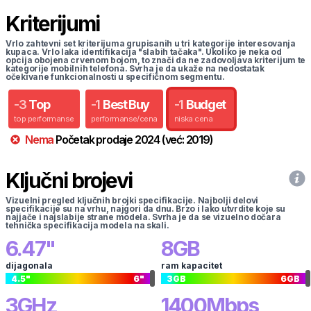
Kriterijumi
Vrlo zahtevni set kriterijuma grupisanih u tri kategorije interesovanja
kupaca. Vrlo laka identifikacija "slabih tačaka". Ukoliko je neka od
opcija obojena crvenom bojom, to znači da ne zadovoljava kriterijum te
kategorije mobilnih telefona. Svrha je da ukaže na nedostatak
očekivane funkcionalnosti u specifičnom segmentu.
-
3
Top
-
1
Best Buy
-
1
Budget
top performanse
performanse/cena
niska cena
Nema
Početak prodaje
2024
(već:
2019
)
Ključni brojevi
Vizuelni pregled ključnih brojki specifikacije. Najbolji delovi
specifikacije su na vrhu, najgori da dnu. Brzo i lako utvrdite koje su
najjače i najslabije strane modela. Svrha je da se vizuelno dočara
tehnička specifikacija modela na skali.
6.47
"
8
GB
dijagonala
ram kapacitet
4.5
"
6
"
3
GB
6
GB
3
GHz
1400
Mbps