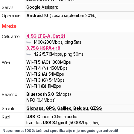
Google Assistant
Servisi
Android 10
(izašao
septembar 2019.
)
Operativni
Mreže
4.5G LTE-A, Cat 21
Celularno
1400
/200
Mbps
, ping 5ms
3.75G HSPA+ r8
42.2
/5.76
Mbps
, ping 50ms
Wi-Fi
5
(
AC
)
1300
MBps
WiFi
Wi-Fi
4
(
N
)
450
MBps
Wi-Fi
2
(
A
)
54
MBps
Wi-Fi
3
(
G
)
54
MBps
Wi-Fi
1
(
B
)
11
MBps
Bluetooth 5.0
(2Mbps)
Bežično
NFC
(0.4Mbps)
Glonass
,
GPS
,
Galileo
,
Beidou
,
QZSS
Sateliti
USB-C
, nema 3.5mm audio
Kabl
transfer:
USB 3.1 gen1
(
5000Mbps,
5w
)
Napomena: 100% tačnost specifkacije nije moguće garantovati!