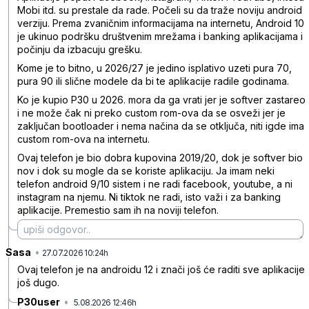
Mobi itd. su prestale da rade. Počeli su da traže noviju android
verziju. Prema zvaničnim informacijama na internetu, Android 10
je ukinuo podršku društvenim mrežama i banking aplikacijama i
počinju da izbacuju grešku.
Kome je to bitno, u 2026/27 je jedino isplativo uzeti pura 70,
pura 90 ili slične modele da bi te aplikacije radile godinama.
Ko je kupio P30 u 2026. mora da ga vrati jer je softver zastareo
i ne može čak ni preko custom rom-ova da se osveži jer je
zaključan bootloader i nema načina da se otključa, niti igde ima
custom rom-ova na internetu.
Ovaj telefon je bio dobra kupovina 2019/20, dok je softver bio
nov i dok su mogle da se koriste aplikaciju. Ja imam neki
telefon android 9/10 sistem i ne radi facebook, youtube, a ni
instagram na njemu. Ni tiktok ne radi, isto važi i za banking
aplikacije. Premestio sam ih na noviji telefon.
Sasa
•
550y0p2w66tz99b
27.07.2026 10:24h
Ovaj telefon je na androidu 12 i znači još će raditi sve aplikacije
još dugo.
P30user
•
5.08.2026 12:46h
npsy21n8qdzl3cd