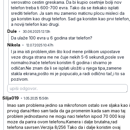
verovatno cestim greskama. Da bi kupio osetnije bolji nov
telefon treba ti 600-700 evra. Tako da se itekako isplati
srediti telefon. Ja sam mu zamenio maticnu plocu misleci da
ga koristim kao drugi telefon. Sad ga koristim kao prvi telefon,
a noviji telefon kao drugi.
Dule
•
30.06.2025 12:13h
b9jwmhgxjb3lgnr
Da ulaže 100 evra u 6 godina star telefon?
Nikola
•
12.07.2025 10:47h
j8grb8kqtmrmg11
I ja ima isti problem,stim što kod mene prilikom uspostave
veze druga strana me ne čuje nekih 5-6 sekundi,posle sve
normalno.Inače telefoni koristim 6 godina i stvarno je
odličan.Ne znam da li se isplati uložiti u njega tipa,zamene
stakla ekrana,pošto mi je popucalo,a radi odlično tač,i to sa
pozivom.
Silja019
•
xknm4103h7m22lh
1.05.2025 15:56h
Imao sam problema jedino sa mikrofonom ostalo sve sljaka kao i
prvog dana.Hteo sam tada da ga promenim kada sam imao taj
problem jednostavno ne mogu naci telefon ispod 70 000 koji
moze da parira ovom telefonu.Kamera i dalje brutalna,rad
telefona savrsen.Verzija 8/256 Tako da i dalje koristim ovaj