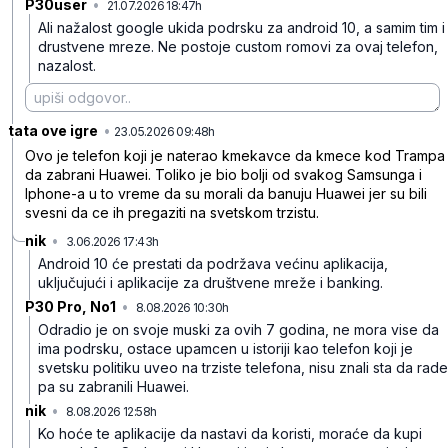
P30user
•
21.07.2026 18:47h
w5d4sqrs7bsh9b4
Ali nažalost google ukida podrsku za android 10, a samim tim i
drustvene mreze. Ne postoje custom romovi za ovaj telefon,
nazalost.
tata ove igre
•
4fy5rvjkr806td6
23.05.2026 09:48h
Ovo je telefon koji je naterao kmekavce da kmece kod Trampa
da zabrani Huawei. Toliko je bio bolji od svakog Samsunga i
Iphone-a u to vreme da su morali da banuju Huawei jer su bili
svesni da ce ih pregaziti na svetskom trzistu.
nik
•
3.06.2026 17:43h
jht8lft5403byxd
Android 10 će prestati da podržava većinu aplikacija,
uključujući i aplikacije za društvene mreže i banking.
P30 Pro, No1
•
8.08.2026 10:30h
fx9d3t9ft3q2fhy
Odradio je on svoje muski za ovih 7 godina, ne mora vise da
ima podrsku, ostace upamcen u istoriji kao telefon koji je
svetsku politiku uveo na trziste telefona, nisu znali sta da rade
pa su zabranili Huawei.
nik
•
8.08.2026 12:58h
kr7mc6fx0ld5r65
Ko hoće te aplikacije da nastavi da koristi, moraće da kupi