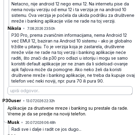
Netacno, nije android 12 nego emui 12. Na internetu pise da
nema noviju verziju od emui 12 i ta verzija je na android 10
sistemu. Ova verzija je počela da ukida podršku za društvene
mreže i banking aplikacije više ne rade na toj verziji.
Nikola
•
7.08.2026 23:50h
l85j15q5zyb7q3c
P30 Pro, prema zvaničnim informacijama, nema Android 12
već EMUI 12, baziran na Android 10 sistemu - ako je globalno
tržište u pitanju. To je verzija koja je zastarela, društvene
mreže više ne rade na toj verziji i banking aplikacije neće
raditi, što znači da p30 pro odlazi u istoriju i mogu se samo
koristiti default aplikacije jer ne znam da li sideload-ovanje
apk fajlova može da pomogne. Ako neko želi da koristi
društvene mreže i banking aplikacije, ne treba da kupuje ovaj
telefon već neki noviji, npr. pura 70 ili pura 90.
P30user
•
tczl7j3fhfh98j1
13.07.2026 22:32h
Aplikacije za drustvene mreze i banking su prestale da rade.
Vreme je da se predje na noviji telefon.
Musk
•
20.07.2026 06:48h
1nyc53k60v79d5f
Radi sve i dalje i radit ce jos dugo...