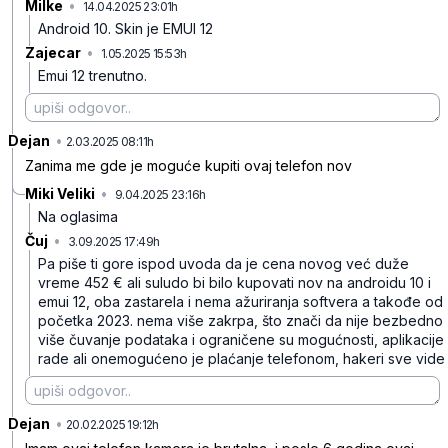
Milke
•
14.04.2025 23:01h
c7h0h0z5d8f50p8
Android 10. Skin je EMUI 12
Zajecar
•
1.05.2025 15:53h
98724q627gcq3l2
Emui 12 trenutno.
Dejan
•
t84cd2cf4m8jz7y
2.03.2025 08:11h
Zanima me gde je moguće kupiti ovaj telefon nov
Miki Veliki
•
9.04.2025 23:16h
l0m3xnf9dzxfzfc
Na oglasima
Čuj
•
3.09.2025 17:49h
80v2bkmsrs83r4d
Pa piše ti gore ispod uvoda da je cena novog već duže
vreme 452 € ali suludo bi bilo kupovati nov na androidu 10 i
emui 12, oba zastarela i nema ažuriranja softvera a takođe od
početka 2023. nema više zakrpa, što znači da nije bezbedno
više čuvanje podataka i ograničene su mogućnosti, aplikacije
rade ali onemogućeno je plaćanje telefonom, hakeri sve vide
Dejan
•
7lx91w7cfwg1d83
20.02.2025 19:12h