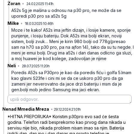
Zoran
•
24.02.2025 11:41h
rqrxg9pjqyyyht2
A52s 5g je mašina u odnosu na p30 pro, ne može da se
uporedi p30 pro sa a52s 5g
Milke
•
18.03.2025 10:46h
js21c6zqk82spg2
Moze i te kako! A52s ima jeftin dizajn, i losije kamere, sporije
punjenje, i losiju bateriju. Dok A52s ima bolji ekran, noviji
sistem, bolji zvuk… Meni je kirin 980 bolji od 778g(presao
sam na h70 sa p30 pro, pa na ajfon 14), tako da su tu negde. I
meni je emui bolji. Drug ima a52s i dan danas odlicno ga sluzi,
a moj huawei je kod kolege, zadovoljan je njime
Neli
•
28.07.2025 11:20h
hgbf8y747gttx31
Poredis A52s sa P30pro je kao da poredis fiću i golfa 5.Imam
kao glavni S23fe i cini mi se da ce uskoro p30 pro da ga
zameni jer neverovatno da jace drzi bateriju i msm da je
gen.bolji mob jedino Samsung ima jaci ekran.
Nenad Mmedia Mreza
•
f2plx9x54tnmxmb
29.12.2024 21:01h
*HITNA PREPORUKA* Koristim p30pro evo sad će šesta
godina. Telefon radi besprekorno kao prvog dana nikada u
servisu nije bio, nikada problem nisam imao sa njim. Baterija
izdrži dan, dan ipo i dan danas ma prosto telefon je