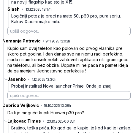
na noviji flagship kao sto je X15.
Slash
•
13.12.2025 18:17h
vmmjg1gy3zd3p7t
Logičniji potez je preci na mate 50, p60 pro, pura seriju.
Kakav Xiaomi majko mila.
Nemanja Petrovic
•
7mlllr10l0wn7rk
9.11.2025 12:02h
Kupio sam ovaj telefon kao polovan od prvog vlasnika pre
skoro pet godina. I dan danas sve na njemu radi perfektno,
mada nisam korisnik nekih zahtevnih aplikacija niti igram igrice
na telefonu, ali bez obzira. Uopste mi ne pada na pamet ideja
da ga menjam. Jednostavno perfekcija !
Jasenko
•
1.12.2025 12:30h
jh31n6rwly3vm3f
Probaj instalirati Nova launcher Prime. Onda je zmaj
Dobrica Veljković
•
m0pb07f6bkcvy8x
16.10.2025 10:08h
Da li je moguće kupiti Huawei p30 pro?
Lajkovac Times
•
23.10.2025 06:35h
hqy9fqz8hg2dkgw
Bratino, teška priča. Ko god ga je kupio, još od kad je izašao,