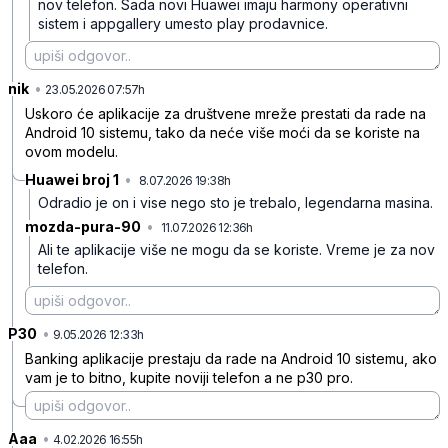
nov telefon. Sada novi Huawei imaju harmony operativni
sistem i appgallery umesto play prodavnice.
nik
•
wkdcxgxlb5jxnyz
23.05.2026 07:57h
Uskoro će aplikacije za društvene mreže prestati da rade na
Android 10 sistemu, tako da neće više moći da se koriste na
ovom modelu.
Huawei broj 1
•
8.07.2026 19:38h
xdg4hgl5snnlq5v
Odradio je on i vise nego sto je trebalo, legendarna masina.
mozda-pura-90
•
11.07.2026 12:36h
d071t1033cqn1dz
Ali te aplikacije više ne mogu da se koriste. Vreme je za nov
telefon.
P30
•
0l7xwd21k90dq3l
9.05.2026 12:33h
Banking aplikacije prestaju da rade na Android 10 sistemu, ako
vam je to bitno, kupite noviji telefon a ne p30 pro.
Aaa
•
1lmjxvmrqzpxbfl
4.02.2026 16:55h