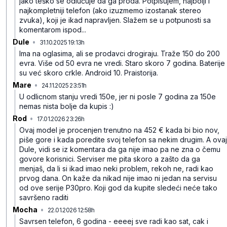
jako teško se odlučuje da ga proda. Potpisujem, najbolji i
najkompletniji telefon (ako izuzmemo izostanak stereo
zvuka), koji je ikad napravljen. Slažem se u potpunosti sa
komentarom ispod...
Dule
•
31.10.2025 19:13h
ls794dgq2pcdxdk
Ima na oglasima, ali se prodavci drogiraju. Traže 150 do 200
evra. Više od 50 evra ne vredi. Staro skoro 7 godina. Baterije
su već skoro crkle. Android 10. Praistorija.
Mare
•
24.11.2025 23:51h
x37hpty94p2dndj
U odlicnom stanju vredi 150e, jer ni posle 7 godina za 150e
nemas nista bolje da kupis :)
Rod
•
17.01.2026 23:26h
698t7zgv25878tv
Ovaj model je procenjen trenutno na 452 € kada bi bio nov,
piše gore i kada poredite svoj telefon sa nekim drugim. A ovaj
Dule, vidi se iz komentara da ga nije imao pa ne zna o čemu
govore korisnici. Serviser me pita skoro a zašto da ga
menjaš, da li si ikad imao neki problem, rekoh ne, radi kao
prvog dana. On kaže da nikad nije imao ni jedan na servisu
od ove serije P30pro. Koji god da kupite sledeći neće tako
savršeno raditi
Mocha
•
22.01.2026 12:58h
dwn3rfrld5sjz6t
Savrsen telefon, 6 godina - eeeej sve radi kao sat, cak i