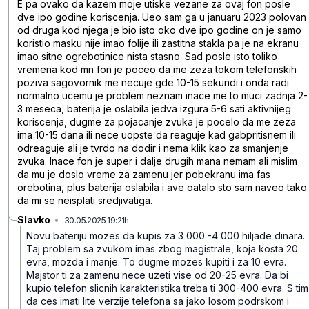
E pa ovako da kazem moje utiske vezane za ovaj fon posle
dve ipo godine koriscenja. Ueo sam ga u januaru 2023 polovan
od druga kod njega je bio isto oko dve ipo godine on je samo
koristio masku nije imao folije ili zastitna stakla pa je na ekranu
imao sitne ogrebotinice nista stasno. Sad posle isto toliko
vremena kod mn fon je poceo da me zeza tokom telefonskih
poziva sagovornik me necuje gde 10-15 sekundi i onda radi
normalno ucemu je problem neznam inace me to muci zadnja 2-
3 meseca, baterija je oslabila jedva izgura 5-6 sati aktivnijeg
koriscenja, dugme za pojacanje zvuka je pocelo da me zeza
ima 10-15 dana ili nece uopste da reaguje kad gabpritisnem ili
odreaguje ali je tvrdo na dodir i nema klik kao za smanjenje
zvuka. Inace fon je super i dalje drugih mana nemam ali mislim
da mu je doslo vreme za zamenu jer pobekranu ima fas
orebotina, plus baterija oslabila i ave oatalo sto sam naveo tako
da mi se neisplati sredjivatiga.
Slavko
•
30.05.2025 19:21h
ckb22h1pz9gbr4t
Novu bateriju mozes da kupis za 3 000 -4 000 hiljade dinara.
Taj problem sa zvukom imas zbog magistrale, koja kosta 20
evra, mozda i manje. To dugme mozes kupiti i za 10 evra.
Majstor ti za zamenu nece uzeti vise od 20-25 evra. Da bi
kupio telefon slicnih karakteristika treba ti 300-400 evra. S tim
da ces imati lite verzije telefona sa jako losom podrskom i