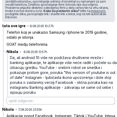
zemlji/inostranstvu, spominjanje admina. Komentari su namenjeni za sam
model telefona. Direktno spominjanje firmi i ličnosti nije dozvoljeno.
Probleme prijavite direktno odredjenoj firmi u delu cenovnik na vrhu strane,
imate zvonce ikonicu za to.
Kako da postavim sliku?
Idite na
imgur.com
,
podignite slike, pa kopirajte link i stavite link u tekst, koji će biti automatski
linkovan.
tata ove igre
•
f92jmt8x2jmqn1g
8.08.2026 10:27h
Telefon koji je unakazio Samsung i Iphone te 2019 godine,
ostalo je istorija.
GOAT medju telefonima.
Nikola
•
8.08.2026 12:57h
g6zmj95kq691dzw
Da, ali android 10 više ne podržava društvene mreže i
banking aplikacije, te aplikacije više neće raditi i počele su da
izbacuju grešku.
YouTube - srebrni robot se smeška i
pokazuje prstom gore, poruka "this version of youtube is out
of date"
Instagram - ljubičasta ikona upozorenja i dole stoji
poruka o zastareloj verziji
Facebook - slična poruka kao na
instagramu
Banking aplikacije - zatvaraju se same od sebe i
ispisuju poruku
Nikola
•
phl1tnlklrbhftq
7.08.2026 23:55h
Aplikacije poput Facebook, Instagram, Tiktok i YouTube, Intesa