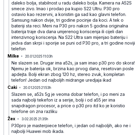
daleko bolja, stabilnost u radu daleko bolja. Kamera na A52S
smece zivo. Imao i prodao pa kupio S22 Ultru. P30 pro
ostavio kao rezervni, a koristim ga sad kao glavni telefon.
Samsung nakon dvije, tri godine pocinje da koci. A tek o
bateriji sta reci. Meni na P30 pro nakon 5 godina originalna
baterija traje dva dana umjerenog koriscenja ili cijeli dan
intenzivnog koriscenja. Na S22 Ultra sam mijenjao bateriju i
jedva dan skrpi i sporije se puni od P30 pro, a tri godine noviji
telefon
Milke
•
20.01.2025 11:03h
slxwq9jjlbwg7s3
Ne slazem se. Drugar ima a52s, ja sam imao p30 pro do skora!
Njemu je baterija ok, brzina kao prvog dana, resetovan posle
apdejta. Bolji ekran zbog 120 hz, stereo zvuk, kompletan
telefon! Jedan od najboljih midrange uredjaja ikad
Caki
•
20.01.2025 21:53h
7trfk45h2r0thw1
Slazem se, a52s 5g je veoma dobar telefon, i po meni za
sada najbolji tekefon iz a serije, bolji i od a55 jer ima
snapdragon procesor, a price o p30 pro itd ko je koristio
telefone on zna razliku
Žex
•
3.02.2025 21:35h
ndm0skll3v13dq2
P30pro je masterpiece telefon, i jedan od najboljih, ako ne i
najbolji Huawei mob ikada.