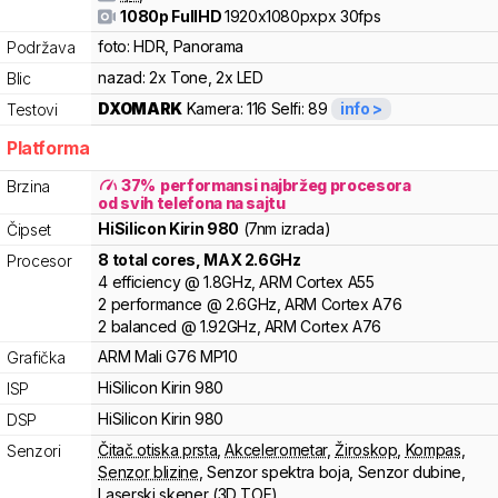
1080p FullHD
1920x1080pxpx
30fps
foto:
HDR, Panorama
Podržava
nazad:
2x Tone, 2x LED
Blic
DXOMARK
Kamera:
116
Selfi:
89
info >
Testovi
Platforma
37
%
performansi najbržeg procesora
Brzina
od svih telefona na sajtu
HiSilicon
Kirin
980
(7nm izrada)
Čipset
8
total cores
, MAX
2.6
GHz
Procesor
4
efficiency
@
1.8
GHz,
ARM
Cortex
A55
2
performance
@
2.6
GHz,
ARM
Cortex
A76
2
balanced
@
1.92
GHz,
ARM
Cortex
A76
ARM
Mali
G76 MP10
Grafička
HiSilicon
Kirin
980
ISP
HiSilicon
Kirin
980
DSP
Čitač otiska prsta
,
Akcelerometar
,
Žiroskop
,
Kompas
,
Senzori
Senzor blizine
,
Senzor spektra boja
,
Senzor dubine
,
Laserski skener (3D TOF)