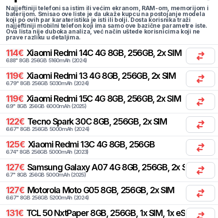
Najjeftiniji telefoni sa istim ili većim ekranom, RAM-om, memorijom i
baterijom. Smisao ove liste je da ukaže kupcu na postojanje modela
koji po ovih par karateristika je isti ili bolji. Dosta korisnika traži
najjeftiniji mobilni telefon koji ima samo ove bazične parametre iste.
Ova lista nije duboka analiza, već način uštede korisnicima koji ne
prave razliku u detaljima.
114
€
Xiaomi
Redmi 14C 4G 8GB, 256GB, 2x SIM
6.88
"
8
GB
256
GB
5160
mAh
(
2024
)
119
€
Xiaomi
Redmi 13 4G 8GB, 256GB, 2x SIM
6.79
"
8
GB
256
GB
5030
mAh
(
2024
)
119
€
Xiaomi
Redmi 15C 4G 8GB, 256GB, 2x SIM
6.9
"
8
GB
256
GB
6000
mAh
(
2025
)
122
€
Tecno
Spark 30C 8GB, 256GB, 2x SIM
6.67
"
8
GB
256
GB
5000
mAh
(
2024
)
125
€
Xiaomi
Redmi 13C 4G 8GB, 256GB
6.74
"
8
GB
256
GB
5000
mAh
(
2023
)
127
€
Samsung
Galaxy A07 4G 8GB, 256GB, 2x SIM
6.7
"
8
GB
256
GB
5000
mAh
(
2025
)
127
€
Motorola
Moto G05 8GB, 256GB, 2x SIM
6.67
"
8
GB
256
GB
5200
mAh
(
2024
)
131
€
TCL
50 NxtPaper 8GB, 256GB, 1x SIM, 1x eSIM