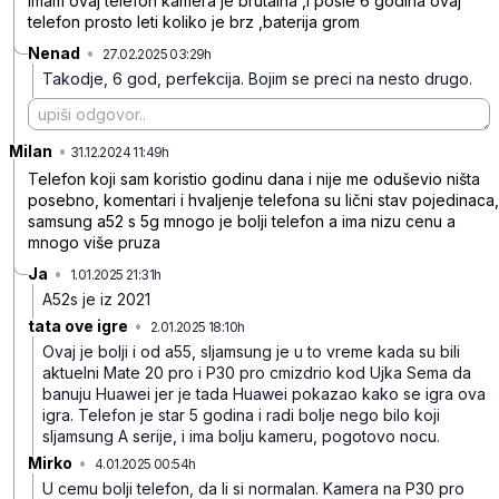
Imam ovaj telefon kamera je brutalna ,i posle 6 godina ovaj
telefon prosto leti koliko je brz ,baterija grom
Nenad
•
27.02.2025 03:29h
nwfdt2yr96py47l
Takodje, 6 god, perfekcija. Bojim se preci na nesto drugo.
Milan
•
87qb0798qcztsjf
31.12.2024 11:49h
Telefon koji sam koristio godinu dana i nije me oduševio ništa
posebno, komentari i hvaljenje telefona su lični stav pojedinaca,
samsung a52 s 5g mnogo je bolji telefon a ima nizu cenu a
mnogo više pruza
Ja
•
1.01.2025 21:31h
kpgxlzz1vhpl907
A52s je iz 2021
tata ove igre
•
2.01.2025 18:10h
y39xnnqllnf6702
Ovaj je bolji i od a55, sljamsung je u to vreme kada su bili
aktuelni Mate 20 pro i P30 pro cmizdrio kod Ujka Sema da
banuju Huawei jer je tada Huawei pokazao kako se igra ova
igra. Telefon je star 5 godina i radi bolje nego bilo koji
sljamsung A serije, i ima bolju kameru, pogotovo nocu.
Mirko
•
4.01.2025 00:54h
3rqps0snhz7tlhs
U cemu bolji telefon, da li si normalan. Kamera na P30 pro