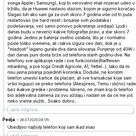
svega Apple i Samsung), koji bi verovatno imali mizeran udeo u
tržištu, da je Huawei nastavio stazom, kojom je sigurno koračao.
Slagao bih ako sam ga za ovih skoro 7 godina više od tri puta
restartovao (ne hard reset i brisanje svih podataka i
podešavanja, već samo ponovo pokretanje uređaja). Ljudi i
danas budu u neverici kakve fotografije pravi, a star skoro 7
godina. Jedino je baterija osetno oslabila, što je i normalno
posle toliko vremena, ali i takva izgura ceo dan, dok je u
"mladosti" lagano gurala dva dana silovanja. Punjenje od 40W i
dan danas puni dosta brže od telefona starih godinu-dve. Na
telefonu sve aplikacije rade i sve funkcioniše(Raiffeisen
mbanking, a pre toga Credit Agricole, A1, Yettel...), tako da mi
nisu jasna pisanja pojedinih korisnika. Doduše, ne koristim
telefon umesto kartice da plaćam, ali sve transakcije koje sam
vršio logujući se preko telefona (Aliexpress, Temu i slično) rade
bez ikakve greške i problema. Iskreno, ne znam koji bi telefon
bio adekvatna zamena za ovu aždaju i nadam se da će me još
neko vreme služiti... Svako dobro...
Pedja
•
7kg0cdk0t0rs0t0
28.07.2025 08:17h
Ubedljivo najbolji telefon koji sam ikad imao