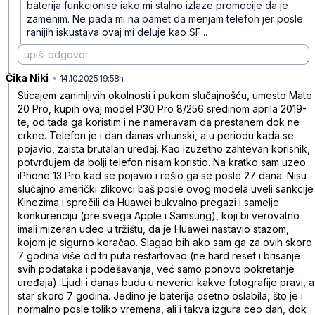
baterija funkcionise iako mi stalno izlaze promocije da je
zamenim. Ne pada mi na pamet da menjam telefon jer posle
ranijih iskustava ovaj mi deluje kao SF...
Čika Niki
•
v47hqmjwpwlbkv6
14.10.2025 19:58h
Sticajem zanimljivih okolnosti i pukom slučajnošću, umesto Mate
20 Pro, kupih ovaj model P30 Pro 8/256 sredinom aprila 2019-
te, od tada ga koristim i ne nameravam da prestanem dok ne
crkne. Telefon je i dan danas vrhunski, a u periodu kada se
pojavio, zaista brutalan uređaj. Kao izuzetno zahtevan korisnik,
potvrđujem da bolji telefon nisam koristio. Na kratko sam uzeo
iPhone 13 Pro kad se pojavio i rešio ga se posle 27 dana. Nisu
slučajno američki zlikovci baš posle ovog modela uveli sankcije
Kinezima i sprečili da Huawei bukvalno pregazi i samelje
konkurenciju (pre svega Apple i Samsung), koji bi verovatno
imali mizeran udeo u tržištu, da je Huawei nastavio stazom,
kojom je sigurno koračao. Slagao bih ako sam ga za ovih skoro
7 godina više od tri puta restartovao (ne hard reset i brisanje
svih podataka i podešavanja, već samo ponovo pokretanje
uređaja). Ljudi i danas budu u neverici kakve fotografije pravi, a
star skoro 7 godina. Jedino je baterija osetno oslabila, što je i
normalno posle toliko vremena, ali i takva izgura ceo dan, dok