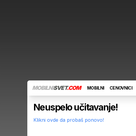
MOBILNI
SVET
.COM
MOBILNI
CENOVNICI
Neuspelo učitavanje!
Klikni ovde da probaš ponovo!