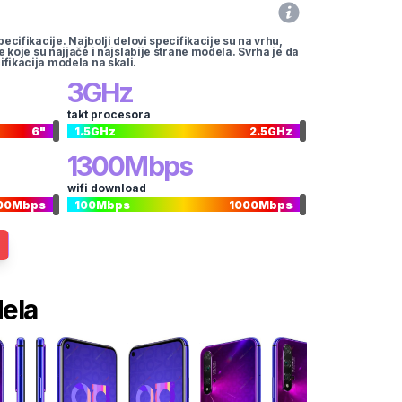
pecifikacije. Najbolji delovi specifikacije su na vrhu,
te koje su najjače i najslabije strane modela. Svrha je da
ifikacija modela na skali.
3
GHz
takt procesora
6
"
1.5
GHz
2.5
GHz
1300
Mbps
wifi download
00
Mbps
100
Mbps
1000
Mbps
dela