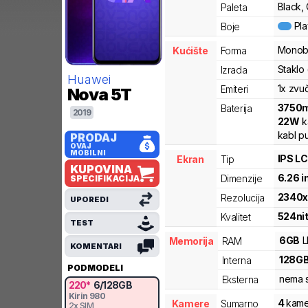
Black,
Paleta
Pl
Boje
Monob
Kućište
Forma
Staklo 
Izrada
Huawei
1x zvu
Emiteri
Nova 5T
3750
Baterija
2019
22
W
k
kabl p
PRODAJ
OVAJ
MOBILNI
IPS L
Ekran
Tip
KUPOVINA
6.26
i
Dimenzije
SPECIFIKACIJA
2340
Rezolucija
UPOREDI
524
ni
Kvalitet
TEST
6
GB
Memorija
RAM
KOMENTARI
128
G
Interna
PODMODELI
nema s
Eksterna
220
*
6
/
128
GB
Kirin
980
4
kame
Kamere
Sumarno
2x SIM