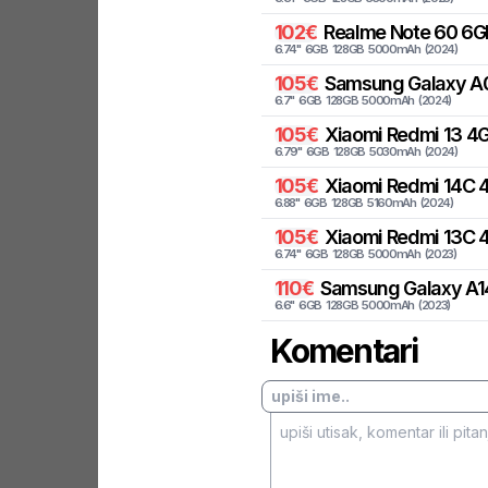
102
€
Realme
Note 60 6G
6.74
"
6
GB
128
GB
5000
mAh
(
2024
)
105
€
Samsung
Galaxy A
6.7
"
6
GB
128
GB
5000
mAh
(
2024
)
105
€
Xiaomi
Redmi 13 4G
6.79
"
6
GB
128
GB
5030
mAh
(
2024
)
105
€
Xiaomi
Redmi 14C 4
6.88
"
6
GB
128
GB
5160
mAh
(
2024
)
105
€
Xiaomi
Redmi 13C 
6.74
"
6
GB
128
GB
5000
mAh
(
2023
)
110
€
Samsung
Galaxy A1
6.6
"
6
GB
128
GB
5000
mAh
(
2023
)
Komentari