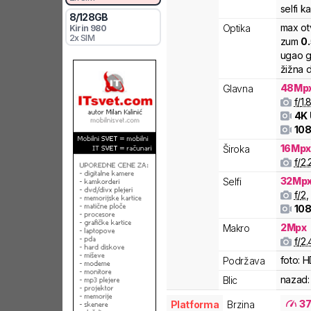
selfi 
8
/
128
GB
max ot
Optika
Kirin
980
2x SIM
zum
0
ugao g
žižna d
48
Mp
Glavna
f/
1.
4K
108
16
Mp
Široka
f/
2.
32
Mp
Selfi
f/
2
,
108
2
Mpx
Makro
f/
2.
foto:
H
Podržava
nazad:
Blic
3
Platforma
Brzina