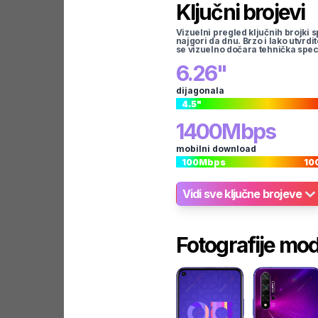
Ključni brojevi
Vizuelni pregled ključnih brojki s
najgori da dnu. Brzo i lako utvrdi
se vizuelno dočara tehnička spec
6.26
"
dijagonala
4.5
"
1400
Mbps
mobilni download
100
Mbps
10
Vidi sve ključne brojeve
Fotografije mo