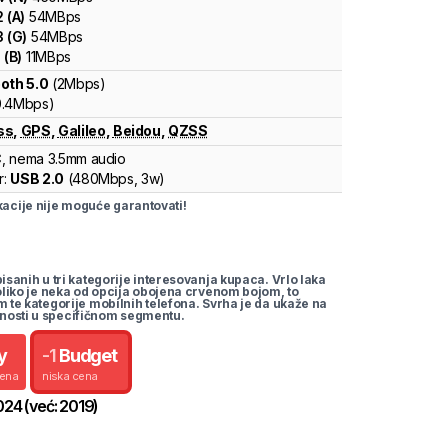
2
(
A
)
54
MBps
3
(
G
)
54
MBps
1
(
B
)
11
MBps
oth 5.0
(2Mbps)
0.4Mbps)
ss
,
GPS
,
Galileo
,
Beidou
,
QZSS
C
, nema 3.5mm audio
r:
USB 2.0
(
480Mbps,
3w
)
cije nije moguće garantovati!
pisanih u tri kategorije interesovanja kupaca. Vrlo laka
koliko je neka od opcija obojena crvenom bojom, to
m te kategorije mobilnih telefona. Svrha je da ukaže na
nosti u specifičnom segmentu.
y
-
1
Budget
cena
niska cena
024
(već:
2019
)