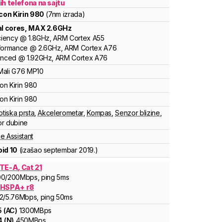
ih telefona na sajtu
icon
Kirin
980
(7nm izrada)
al cores
, MAX
2.6
GHz
ciency
@
1.8
GHz,
ARM
Cortex
A55
formance
@
2.6
GHz,
ARM
Cortex
A76
anced
@
1.92
GHz,
ARM
Cortex
A76
Mali
G76 MP10
con
Kirin
980
con
Kirin
980
otiska prsta
,
Akcelerometar
,
Kompas
,
Senzor blizine
,
r dubine
e Assistant
id 10
(izašao
septembar 2019.
)
TE-A, Cat 21
00
/200
Mbps
, ping 5ms
 HSPA+ r8
2
/5.76
Mbps
, ping 50ms
5
(
AC
)
1300
MBps
4
(
N
)
450
MBps