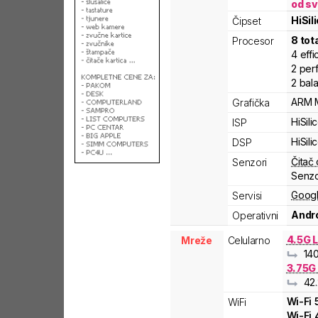
od sv
HiSil
Čipset
8
tot
Procesor
4
effi
2
per
2
bal
ARM
Grafička
HiSili
ISP
HiSili
DSP
Čitač 
Senzori
Senzo
Googl
Servisi
Andro
Operativni
4.5G L
Mreže
Celularno
14
3.75G
42.
Wi-Fi
WiFi
Wi-Fi