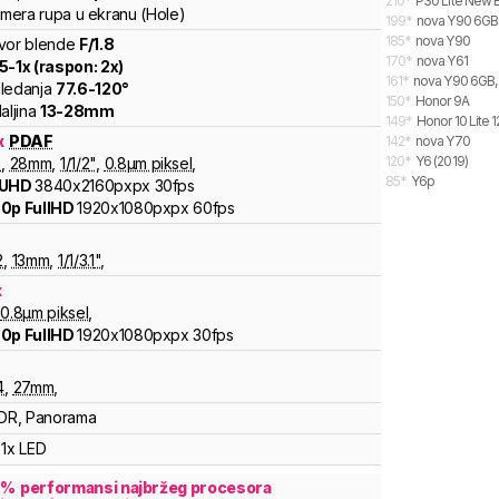
210
*
P30 Lite New E
kamera rupa u ekranu (Hole)
199
*
nova Y90 6GB
185
*
nova Y90
vor blende
F/
1.8
170
*
nova Y61
.5
-
1
x (raspon:
2
x)
161
*
nova Y90 6GB,
ledanja
77.6
-
120
°
150
*
Honor 9A
aljina
13
-
28
mm
149
*
Honor 10 Lite 
x
PDAF
142
*
nova Y70
120
*
Y6 (2019)
8
,
28
mm
,
1/
1/2
"
,
0.8
µm piksel
,
85
*
Y6p
 UHD
3840x2160pxpx
30fps
0p FullHD
1920x1080pxpx
60fps
x
2
,
13
mm
,
1/
1/3.1
"
,
x
0.8
µm piksel
,
0p FullHD
1920x1080pxpx
30fps
4
,
27
mm
,
DR, Panorama
1x LED
7
%
performansi najbržeg procesora