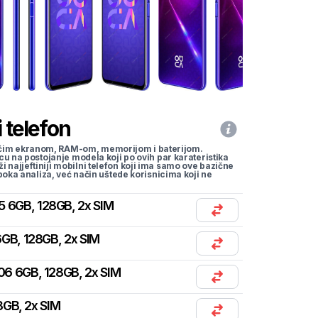
 telefon
li većim ekranom, RAM-om, memorijom i baterijom.
cu na postojanje modela koji po ovih par karateristika
traži najjeftiniji mobilni telefon koji ima samo ove bazične
uboka analiza, već način uštede korisnicima koji ne
5 6GB, 128GB, 2x SIM
GB, 128GB, 2x SIM
06 6GB, 128GB, 2x SIM
8GB, 2x SIM