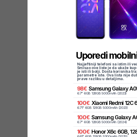
Uporedi mobilni
Najjeftiniji telefoni sa istim i
Smisao ove liste je da ukaže kup
je isti ili bolji. Dosta korisnika 
parametre iste. Ova lista nije d
prave razliku u detaljima.
98
€
Samsung
Galaxy A0
6.7
"
6
GB
128
GB
5000
mAh
(
2023
)
100
€
Xiaomi
Redmi 12C 6
6.71
"
6
GB
128
GB
5000
mAh
(
2023
)
100
€
Samsung
Galaxy A
6.7
"
6
GB
128
GB
5000
mAh
(
2024
)
100
€
Honor
X6c 6GB, 12
6.61
"
6
GB
128
GB
5300
mAh
(
2025
)