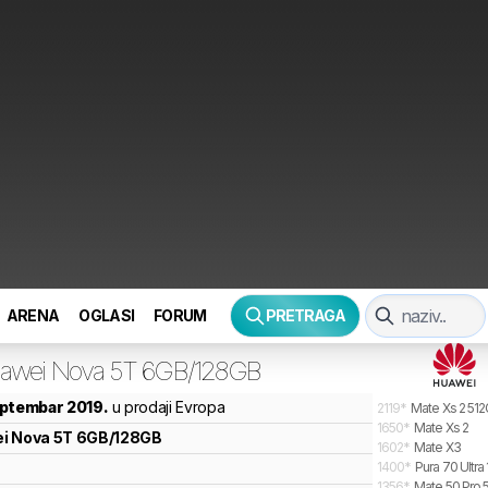
ARENA
OGLASI
FORUM
PRETRAGA
awei
Nova 5T 6GB/128GB
eptembar 2019.
u prodaji Evropa
2119
*
Mate Xs 2 51
1650
*
Mate Xs 2
i
Nova 5T 6GB/128GB
1602
*
Mate X3
1400
*
Pura 70 Ultra
1356
*
Mate 50 Pro 