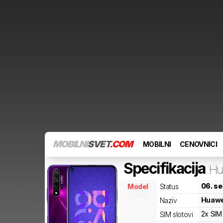
MOBILNI
SVET
.COM
MOBILNI
CENOVNICI
Specifikacija
Hu
06. s
Model
Status
0eaa7
Huawe
Naziv
2x SIM
SIM slotovi