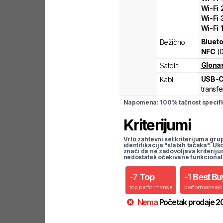
Wi-Fi
Wi-Fi
Wi-Fi
Blueto
Bežično
NFC
(
Glona
Sateliti
USB-
Kabl
transfe
Napomena: 100% tačnost specifka
Kriterijumi
Vrlo zahtevni set kriterijuma gru
identifikacija "slabih tačaka". U
znači da ne zadovoljava kriteriju
nedostatak očekivane funkcional
-
7
Top
-
1
Best Bu
top performanse
performanse/
Nema
Početak prodaje
2