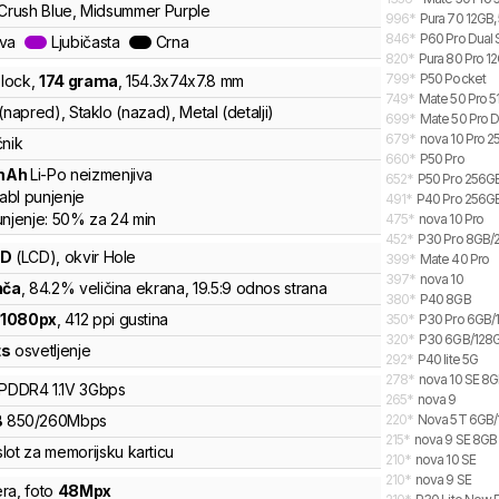
 Crush Blue, Midsummer Purple
996
*
Pura 70 12GB,
846
*
P60 Pro Dual 
ava
Ljubičasta
Crna
820
*
Pura 80 Pro 12
799
*
P50 Pocket
lock
,
174
grama
,
154.3
x
74
x
7.8
mm
749
*
Mate 50 Pro 5
(napred), Staklo (nazad), Metal (detalji)
699
*
Mate 50 Pro D
679
*
nova 10 Pro 
čnik
660
*
P50 Pro
mAh
Li-Po
neizmenjiva
652
*
P50 Pro 256G
abl punjenje
491
*
P40 Pro 256GB
unjenje:
50%
za
24
min
475
*
nova 10 Pro
452
*
P30 Pro 8GB/
CD
(LCD)
, okvir Hole
399
*
Mate 40 Pro
397
*
nova 10
nča
, 84.2% veličina ekrana
, 19.5:9 odnos strana
380
*
P40 8GB
x
1080
px
,
412
ppi gustina
350
*
P30 Pro 6GB/
320
*
P30 6GB/128
ts
osvetljenje
292
*
P40 lite 5G
278
*
nova 10 SE 8
LPDDR4
1.1V
3
Gbps
265
*
nova 9
B
850
/
260
Mbps
220
*
Nova 5T 6GB
215
*
nova 9 SE 8GB
lot za memorijsku karticu
210
*
nova 10 SE
210
*
nova 9 SE
ra
,
foto
48
Mpx