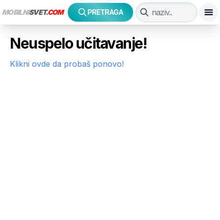
MOBILNI
SVET
.COM
PRETRAGA
Neuspelo učitavanje!
Klikni ovde da probaš ponovo!