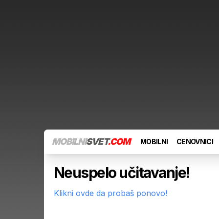
MOBILNI
SVET
.COM
MOBILNI
CENOVNICI
Neuspelo učitavanje!
Klikni ovde da probaš ponovo!