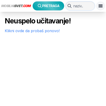
MOBILNI
SVET
.COM
PRETRAGA
Neuspelo učitavanje!
Klikni ovde da probaš ponovo!