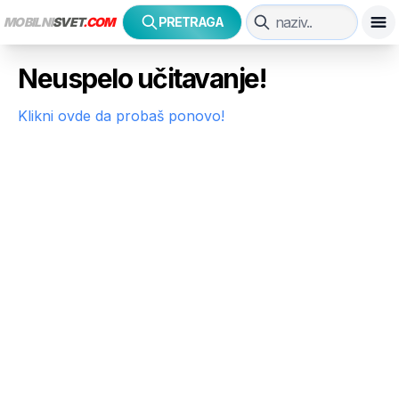
MOBILNI
SVET
.COM
PRETRAGA
Neuspelo učitavanje!
Klikni ovde da probaš ponovo!