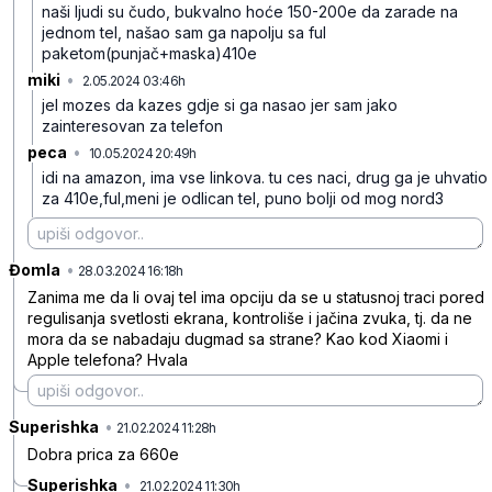
naši ljudi su čudo, bukvalno hoće 150-200e da zarade na
jednom tel, našao sam ga napolju sa ful
paketom(punjač+maska)410e
miki
•
2.05.2024 03:46h
bb93h46zx14qpvv
jel mozes da kazes gdje si ga nasao jer sam jako
zainteresovan za telefon
peca
•
10.05.2024 20:49h
pyqkqd1xqfmv1m9
idi na amazon, ima vse linkova. tu ces naci, drug ga je uhvatio
za 410e,ful,meni je odlican tel, puno bolji od mog nord3
Đomla
•
s1nc7msrvypfft1
28.03.2024 16:18h
Zanima me da li ovaj tel ima opciju da se u statusnoj traci pored
regulisanja svetlosti ekrana, kontroliše i jačina zvuka, tj. da ne
mora da se nabadaju dugmad sa strane? Kao kod Xiaomi i
Apple telefona? Hvala
Superishka
•
946q87mw2dkch86
21.02.2024 11:28h
Dobra prica za 660e
Superishka
•
21.02.2024 11:30h
tc3sqk7rdvr4hsd