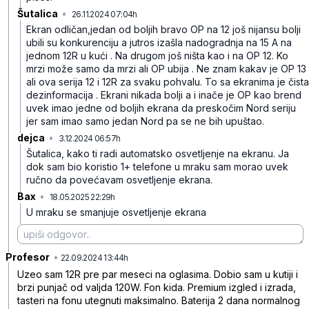
Šutalica
•
26.11.2024 07:04h
l44cv3hl83dptrb
Ekran odličan,jedan od boljih bravo OP na 12 još nijansu bolji
ubili su konkurenciju a jutros izašla nadogradnja na 15 A na
jednom 12R u kući . Na drugom još ništa kao i na OP 12. Ko
mrzi može samo da mrzi ali OP ubija . Ne znam kakav je OP 13
ali ova serija 12 i 12R za svaku pohvalu. To sa ekranima je čista
dezinformacija . Ekrani nikada bolji a i inače je OP kao brend
uvek imao jedne od boljih ekrana da preskočim Nord seriju
jer sam imao samo jedan Nord pa se ne bih upuštao.
dejca
•
3.12.2024 06:57h
6c2t7j10ldyd02v
Šutalica, kako ti radi automatsko osvetljenje na ekranu. Ja
dok sam bio koristio 1+ telefone u mraku sam morao uvek
ručno da povećavam osvetljenje ekrana.
Bax
•
18.05.2025 22:29h
zzck5pnb4p3x67t
U mraku se smanjuje osvetljenje ekrana
Profesor
•
fsf6vnmk9cx915h
22.09.2024 13:44h
Uzeo sam 12R pre par meseci na oglasima. Dobio sam u kutiji i
brzi punjač od valjda 120W. Fon kida. Premium izgled i izrada,
tasteri na fonu utegnuti maksimalno. Baterija 2 dana normalnog