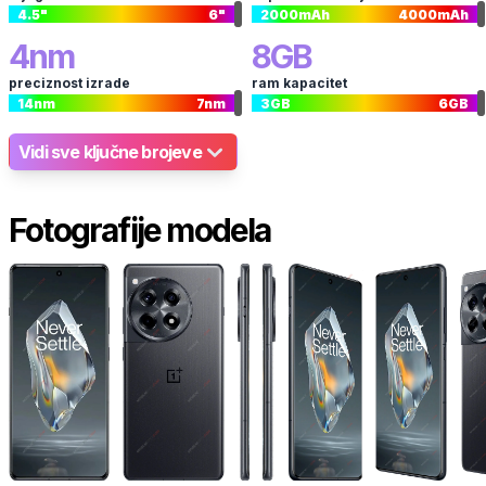
4.5
"
6
"
2000
mAh
4000
mAh
4
nm
8
GB
preciznost izrade
ram kapacitet
14
nm
7
nm
3
GB
6
GB
Vidi sve ključne brojeve
Fotografije modela