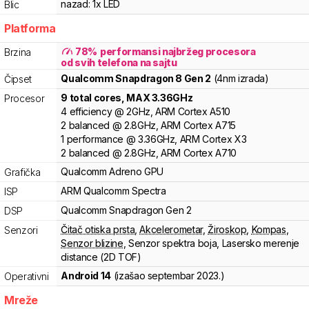
nazad:
1x LED
Blic
Platforma
78
%
performansi najbržeg procesora
Brzina
od svih telefona na sajtu
Qualcomm
Snapdragon 8 Gen 2
(4nm izrada)
Čipset
9
total cores
, MAX
3.36
GHz
Procesor
4
efficiency
@
2
GHz,
ARM
Cortex
A510
2
balanced
@
2.8
GHz,
ARM
Cortex
A715
1
performance
@
3.36
GHz,
ARM
Cortex
X3
2
balanced
@
2.8
GHz,
ARM
Cortex
A710
Qualcomm
Adreno
GPU
Grafička
ARM
Qualcomm Spectra
ISP
Qualcomm
Snapdragon Gen 2
DSP
Čitač otiska prsta
,
Akcelerometar
,
Žiroskop
,
Kompas
,
Senzori
Senzor blizine
,
Senzor spektra boja
,
Lasersko merenje
distance (2D TOF)
Android 14
(izašao
septembar 2023.
)
Operativni
Mreže