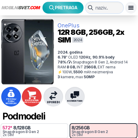
MOBILNI
SVET
.COM
PRETRAGA
OnePlus
12R
8GB, 256GB, 2x
SIM
2024
2024
. godina
6.78
"
OLED
120
Hz
,
90.9
% body
78
%
Snapdragon 8 Gen 2, Android 14
RAM
8
GB
,
INT
256
GB
,
EXT
nema
⚡
100
W,
5500
mAh
neizmenjiva
3
kamer
e
, max
50
MP
PRODAJ
KUPOVINA
KOMENTARI
OVAJ
UPOREDI
SPECIFIKACIJA
MOBILNI
Podmodeli
572
*
8
/
128
GB
8
/
256
GB
Snapdragon 8 Gen 2
Snapdragon 8 Gen 2
2x SIM
2x SIM