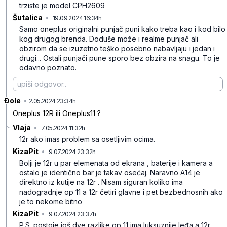
trziste je model CPH2609
Šutalica
•
19.09.2024 16:34h
3ql5y4fl5bnx547
Samo oneplus originalni punjač puni kako treba kao i kod bilo
kog drugog brenda. Doduše može i realme punjač ali
obzirom da se izuzetno teško posebno nabavljaju i jedan i
drugi...
Ostali punjači pune sporo bez obzira na snagu. To je
odavno poznato.
Đole
•
k29c4bvtz4gjg03
2.05.2024 23:34h
Oneplus 12R ili Oneplus11 ?
Vlaja
•
7.05.2024 11:32h
yzqdr0ftwb49vnh
12r ako imas problem sa osetljivim ocima.
KizaPit
•
9.07.2024 23:32h
30plzg3k8xctpmg
Bolji je 12r u par elemenata od ekrana , baterije i kamera a
ostalo je identično bar je takav osećaj. Naravno A14 je
direktno iz kutije na 12r . Nisam siguran koliko ima
nadogradnje op 11 a 12r četiri glavne i pet bezbednosnih ako
je to nekome bitno
KizaPit
•
9.07.2024 23:37h
16712ytdk6tqgyp
P.S. postoje još dve razlike,op 11 ima luksuznije leđa a 12r