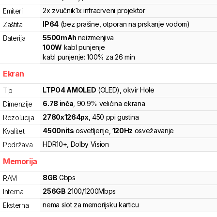
2x zvučnik
1x infracrveni projektor
Emiteri
IP64
(bez prašine, otporan na prskanje vodom)
Zaštita
5500
mAh
neizmenjiva
Baterija
100
W
kabl punjenje
kabl punjenje:
100%
za
26
min
Ekran
LTPO4 AMOLED
(OLED)
, okvir Hole
Tip
6.78
inča
, 90.9% veličina ekrana
Dimenzije
2780
x
1264
px
,
450
ppi gustina
Rezolucija
4500
nits
osvetljenje
,
120
Hz
osvežavanje
Kvalitet
HDR10+
,
Dolby Vision
Podržava
Memorija
8
GB
Gbps
RAM
256
GB
2100
/
1200
Mbps
Interna
nema slot za memorijsku karticu
Eksterna