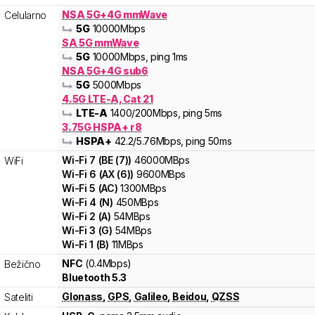
NSA 5G+4G mmWave
Celularno
5G
10000
Mbps
SA 5G mmWave
5G
10000
Mbps
, ping 1ms
NSA 5G+4G sub6
5G
5000
Mbps
4.5G LTE-A, Cat 21
LTE-A
1400
/200
Mbps
, ping 5ms
3.75G HSPA+ r8
HSPA+
42.2
/5.76
Mbps
, ping 50ms
Wi-Fi
7
(
BE (7)
)
46000
MBps
WiFi
Wi-Fi
6
(
AX (6)
)
9600
MBps
Wi-Fi
5
(
AC
)
1300
MBps
Wi-Fi
4
(
N
)
450
MBps
Wi-Fi
2
(
A
)
54
MBps
Wi-Fi
3
(
G
)
54
MBps
Wi-Fi
1
(
B
)
11
MBps
NFC
(0.4Mbps)
Bežično
Bluetooth 5.3
Glonass
,
GPS
,
Galileo
,
Beidou
,
QZSS
Sateliti