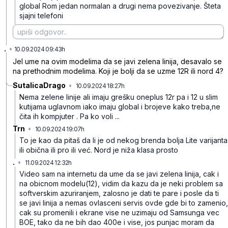
global Rom jedan normalan a drugi nema povezivanje. Šteta
sjajni telefoni
.
•
rgb0ysbpftzdtx5
10.09.2024 09:43h
Jel ume na ovim modelima da se javi zelena linija, desavalo se
na prethodnim modelima. Koji je bolji da se uzme 12R ili nord 4?
SutalicaDrago
•
10.09.2024 18:27h
v7ynvwvv91hbgpm
Nema zelene linije ali imaju grešku oneplus 12r pa i 12 u slim
kutijama uglavnom iako imaju global i brojeve kako treba,ne
čita ih kompjuter . Pa ko voli ...
Trn
•
10.09.2024 19:07h
5czdrd8dr3bsvfx
To je kao da pitaš da li je od nekog brenda bolja Lite varijanta
ili obična ili pro ili već. Nord je niža klasa prosto
.
•
11.09.2024 12:32h
znsb7mgsgldsn6k
Video sam na internetu da ume da se javi zelena linija, cak i
na obicnom modelu(12), vidim da kazu da je neki problem sa
softverskim azuriranjem, zalosno je dati te pare i posle da ti
se javi linija a nemas ovlasceni servis ovde gde bi to zamenio,
cak su promenili i ekrane vise ne uzimaju od Samsunga vec
BOE, tako da ne bih dao 400e i vise, jos punjac moram da