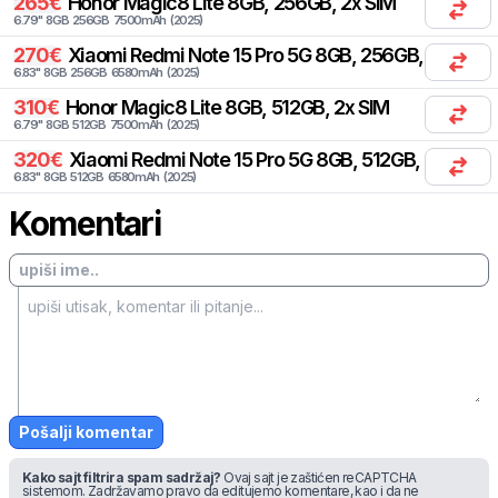
265
€
Honor
Magic8 Lite 8GB, 256GB, 2x SIM
6.79
"
8
GB
256
GB
7500
mAh
(
2025
)
270
€
Xiaomi
Redmi Note 15 Pro 5G 8GB, 256GB, 2x SIM
6.83
"
8
GB
256
GB
6580
mAh
(
2025
)
310
€
Honor
Magic8 Lite 8GB, 512GB, 2x SIM
6.79
"
8
GB
512
GB
7500
mAh
(
2025
)
320
€
Xiaomi
Redmi Note 15 Pro 5G 8GB, 512GB, 2x SIM
6.83
"
8
GB
512
GB
6580
mAh
(
2025
)
Komentari
Pošalji komentar
Kako sajt filtrira spam sadržaj?
Ovaj sajt je zaštićen reCAPTCHA
sistemom. Zadržavamo pravo da editujemo komentare, kao i da ne