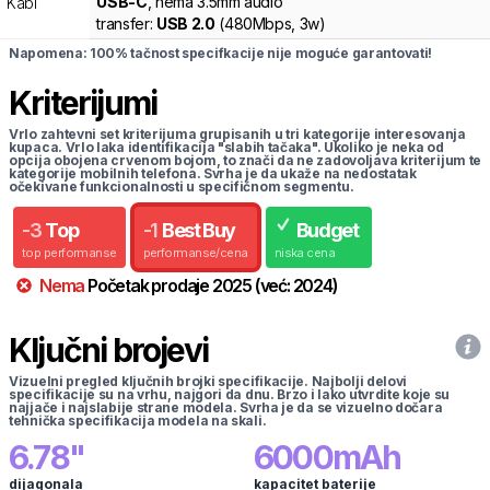
USB-C
, nema 3.5mm audio
Kabl
transfer:
USB 2.0
(
480Mbps,
3w
)
Napomena: 100% tačnost specifkacije nije moguće garantovati!
Kriterijumi
Vrlo zahtevni set kriterijuma grupisanih u tri kategorije interesovanja
kupaca. Vrlo laka identifikacija "slabih tačaka". Ukoliko je neka od
opcija obojena crvenom bojom, to znači da ne zadovoljava kriterijum te
kategorije mobilnih telefona. Svrha je da ukaže na nedostatak
očekivane funkcionalnosti u specifičnom segmentu.
-
3
Top
-
1
Best Buy
Budget
top performanse
performanse/cena
niska cena
Nema
Početak prodaje
2025
(već:
2024
)
Ključni brojevi
Vizuelni pregled ključnih brojki specifikacije. Najbolji delovi
specifikacije su na vrhu, najgori da dnu. Brzo i lako utvrdite koje su
najjače i najslabije strane modela. Svrha je da se vizuelno dočara
tehnička specifikacija modela na skali.
6.78
"
6000
mAh
dijagonala
kapacitet baterije