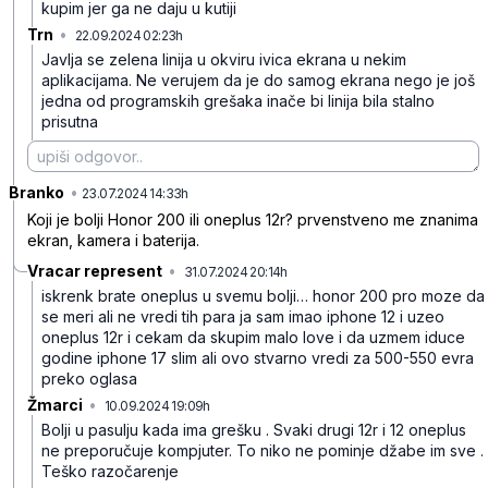
kupim jer ga ne daju u kutiji
Trn
•
22.09.2024 02:23h
5m13bymrcqhp6l6
Javlja se zelena linija u okviru ivica ekrana u nekim
aplikacijama. Ne verujem da je do samog ekrana nego je još
jedna od programskih grešaka inače bi linija bila stalno
prisutna
Branko
•
q83bvxx6858fkpw
23.07.2024 14:33h
Koji je bolji Honor 200 ili oneplus 12r? prvenstveno me znanima
ekran, kamera i baterija.
Vracar represent
•
31.07.2024 20:14h
vwzgcm1zx3kr6fl
iskrenk brate oneplus u svemu bolji… honor 200 pro moze da
se meri ali ne vredi tih para ja sam imao iphone 12 i uzeo
oneplus 12r i cekam da skupim malo love i da uzmem iduce
godine iphone 17 slim ali ovo stvarno vredi za 500-550 evra
preko oglasa
Žmarci
•
10.09.2024 19:09h
k6gyhf2y4g0prpn
Bolji u pasulju kada ima grešku . Svaki drugi 12r i 12 oneplus
ne preporučuje kompjuter. To niko ne pominje džabe im sve .
Teško razočarenje