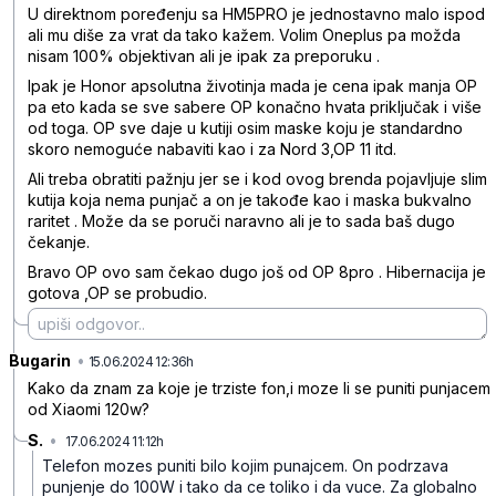
U direktnom poređenju sa HM5PRO je jednostavno malo ispod
ali mu diše za vrat da tako kažem. Volim Oneplus pa možda
nisam 100% objektivan ali je ipak za preporuku .
Ipak je Honor apsolutna životinja mada je cena ipak manja OP
pa eto kada se sve sabere OP konačno hvata priključak i više
od toga. OP sve daje u kutiji osim maske koju je standardno
skoro nemoguće nabaviti kao i za Nord 3,OP 11 itd.
Ali treba obratiti pažnju jer se i kod ovog brenda pojavljuje slim
kutija koja nema punjač a on je takođe kao i maska bukvalno
raritet . Može da se poruči naravno ali je to sada baš dugo
čekanje.
Bravo OP ovo sam čekao dugo još od OP 8pro . Hibernacija je
gotova ,OP se probudio.
Bugarin
•
dq0l2gb6ypv2c7v
15.06.2024 12:36h
Kako da znam za koje je trziste fon,i moze li se puniti punjacem
od Xiaomi 120w?
S.
•
17.06.2024 11:12h
t8yrh4my475rb27
Telefon mozes puniti bilo kojim punajcem. On podrzava
punjenje do 100W i tako da ce toliko i da vuce. Za globalno