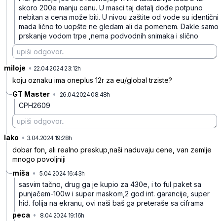
skoro 200e manju cenu. U masci taj detalj dođe potpuno
nebitan a cena može biti. U nivou zaštite od vode su identični
mada lično to uopšte ne gledam ali da pomenem. Dakle samo
prskanje vodom trpe ,nema podvodnih snimaka i slično
miloje
•
65lwd9c55chlfcn
22.04.2024 23:12h
koju oznaku ima oneplus 12r za eu/global trziste?
GT Master
•
26.04.2024 08:48h
zpbr7r7jvxgggf3
CPH2609
lako
•
4tsj34rknhxq6h3
3.04.2024 19:28h
dobar fon, ali realno preskup,naši naduvaju cene, van zemlje
mnogo povoljniji
miša
•
5.04.2024 16:43h
cjh9x4qtqvwcgrx
sasvim tačno, drug ga je kupio za 430e, i to ful paket sa
punjačem-100w i super maskom,2 god int. garancije, super
hid. folija na ekranu, ovi naši baš ga preteraše sa ciframa
peca
•
8.04.2024 19:16h
q8gbjg396zq26pp