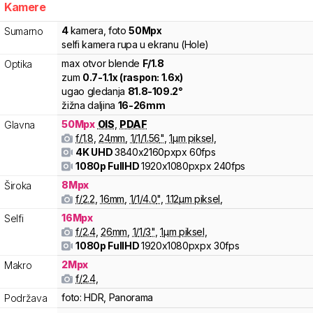
Kamere
4
kamera
,
foto
50
Mpx
Sumarno
selfi kamera rupa u ekranu (Hole)
max otvor blende
F/
1.8
Optika
zum
0.7
-
1.1
x (raspon:
1.6
x)
ugao gledanja
81.8
-
109.2
°
žižna daljina
16
-
26
mm
50
Mpx
OIS
,
PDAF
Glavna
f/
1.8
,
24
mm
,
1/
1/1.56
"
,
1
µm piksel
,
4K UHD
3840x2160pxpx
60fps
1080p FullHD
1920x1080pxpx
240fps
8
Mpx
Široka
f/
2.2
,
16
mm
,
1/
1/4.0
"
,
1.12
µm piksel
,
16
Mpx
Selfi
f/
2.4
,
26
mm
,
1/
1/3
"
,
1
µm piksel
,
1080p FullHD
1920x1080pxpx
30fps
2
Mpx
Makro
f/
2.4
,
foto:
HDR, Panorama
Podržava