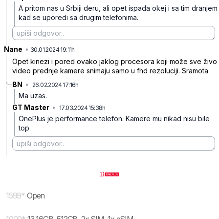
A pritom nas u Srbiji deru, ali opet ispada okej i sa tim dranjem
kad se uporedi sa drugim telefonima.
Nane
•
tf07jgp59l7zz0c
30.01.2024 19:11h
Opet kinezi i pored ovako jaklog procesora koji može sve živo
video prednje kamere snimaju samo u fhd rezoluciji. Sramota
BN
•
26.02.2024 17:16h
2qgdfjyzq67qzp0
Ma uzas.
GT Master
•
17.03.2024 15:38h
4bk38swjh1d90zp
OnePlus je performance telefon. Kamere mu nikad nisu bile
top.
1599
*
Open