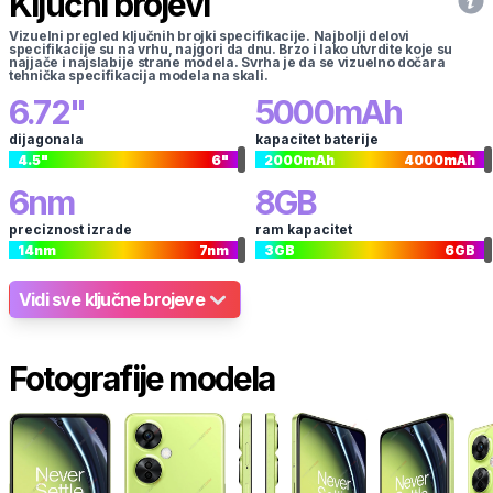
Ključni brojevi
Vizuelni pregled ključnih brojki specifikacije. Najbolji delovi
specifikacije su na vrhu, najgori da dnu. Brzo i lako utvrdite koje su
najjače i najslabije strane modela. Svrha je da se vizuelno dočara
tehnička specifikacija modela na skali.
6.72
"
5000
mAh
dijagonala
kapacitet baterije
4.5
"
6
"
2000
mAh
4000
mAh
6
nm
8
GB
preciznost izrade
ram kapacitet
14
nm
7
nm
3
GB
6
GB
Vidi sve ključne brojeve
Fotografije modela