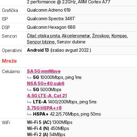
2
performance
@
2.2
GHz,
ARM
Cortex
A77
Qualcomm
Adreno
619
Grafička
Qualcomm
Spectra
346T
ISP
Qualcomm
Hexagon
686
DSP
Čitač otiska prsta
,
Akcelerometar
,
Žiroskop
,
Kompas
,
Senzori
Senzor blizine
,
Senzor dubine
Android 13
(izašao
avgust 2022.
)
Operativni
Mreže
SA 5G mmWave
Celularno
5G
10000
Mbps
, ping 1ms
NSA 5G+4G sub6
5G
5000
Mbps
4.5G LTE-A, Cat 21
LTE-A
1400
/200
Mbps
, ping 5ms
3.75G HSPA+ r8
HSPA+
42.2
/5.76
Mbps
, ping 50ms
Wi-Fi
5
(
AC
)
1300
MBps
WiFi
Wi-Fi
4
(
N
)
450
MBps
Wi-Fi
2
(
A
)
54
MBps