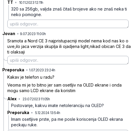
TT
•
10.11.2023 12:11h
g1z95dbms14ngtm
320 sa 256gb, valjda znaš čitaš brojeve ako ne znaš neka ti
neko pomogne.
Jovan
•
t3z98jk2msqsz4k
9.07.2023 11:00h
Sramota a Nord CE 3 najpristupacniji model nema kod nas ko o
uve,ilo jaca verzija skuplja ili ojadjena light,nikad obican CE 3 da
ti olaksaji
Preporuka
•
46db5w0k5xkyk38
1.07.2023 23:24h
Kakav je telefon u radu?
Veoma mi je to bitno jer sam osetljiv na OLED ekrane i onda
mogu samo LCD ekrane da koristim
Alex
•
23.07.2023 11:05h
36x66wh73ygpwbx
Postovanje, kakvu imate netoleranciju na OLED?
Preporuka
•
5.12.2024 13:54h
qpypf1g2dz7pq1b
Imam osetljive prste, pa me posle koriscenja OLED ekrana
peckaju ruke.