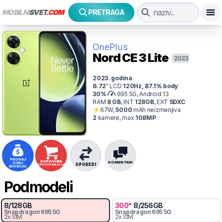
MOBILNI
SVET
.COM
PRETRAGA
OnePlus
Nord CE 3 Lite
2023
2023
. godina
6.72
"
LCD
120
Hz
,
87.1
% body
30
%
695 5G, Android 13
RAM
8
GB
,
INT
128
GB
,
EXT
SDXC
⚡
67
W,
5000
mAh
neizmenjiva
2
kamer
e
, max
108
MP
PRODAJ
KUPOVINA
KOMENTARI
OVAJ
UPOREDI
SPECIFIKACIJA
MOBILNI
Podmodeli
8
/
128
GB
300
*
8
/
256
GB
Snapdragon
695 5G
Snapdragon
695 5G
2x SIM
2x SIM