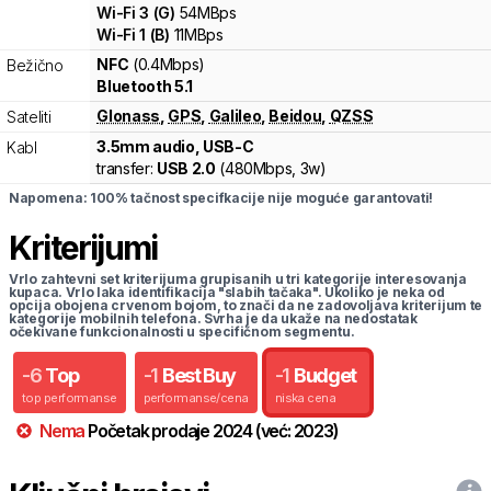
Wi-Fi
3
(
G
)
54
MBps
Wi-Fi
1
(
B
)
11
MBps
NFC
(0.4Mbps)
Bežično
Bluetooth 5.1
Glonass
,
GPS
,
Galileo
,
Beidou
,
QZSS
Sateliti
3.5mm audio, USB-C
Kabl
transfer:
USB 2.0
(
480Mbps,
3w
)
Napomena: 100% tačnost specifkacije nije moguće garantovati!
Kriterijumi
Vrlo zahtevni set kriterijuma grupisanih u tri kategorije interesovanja
kupaca. Vrlo laka identifikacija "slabih tačaka". Ukoliko je neka od
opcija obojena crvenom bojom, to znači da ne zadovoljava kriterijum te
kategorije mobilnih telefona. Svrha je da ukaže na nedostatak
očekivane funkcionalnosti u specifičnom segmentu.
-
6
Top
-
1
Best Buy
-
1
Budget
top performanse
performanse/cena
niska cena
Nema
Početak prodaje
2024
(već:
2023
)