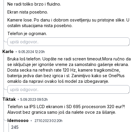
Ne radi toliko brzo i fluidno.
Ekran nista posebno.
Kamere lose. Po danu i dobrom osvetljenju su pristojne slike. U
ostalim situacijama nista posebno.
Telefon je ogroman.
Karlo
•
4z6zkyc9b5mwykt
9.05.2024 12:20h
Bruka loš telefon. Uopšte ne radi screen timeout.Mora ručno da
se isključuje jer ignoriše vreme za samostalno gašenje ekrana.
Dosta secka na refresh rate 120 Hz, kamere tragikomične,
baterija jedva dan bez igrica i sl. Zanimljivo kako se OnePlus
omaklo da napravi ovako loš model za izbegavanje.
Tiktak
•
wvsp9jw71s0yzks
5.09.2023 09:52h
Telefon sa IPS LCD ekranom i SD 695 procesorom 320 eur?!
Alavost bez granica samo još da nalete ovce za šišanje.
Idemoooo
•
27.10.2023 02:20h
rsrq8xct8q4hty2
245