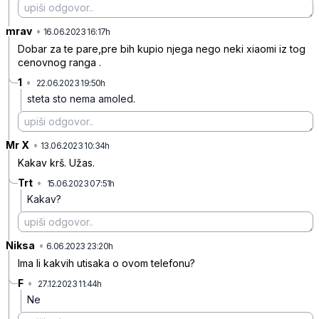
mrav
•
jczvmnv98d1362f
16.06.2023 16:17h
Dobar za te pare,pre bih kupio njega nego neki xiaomi iz tog
cenovnog ranga .
1
•
22.06.2023 19:50h
8z887kk2vkc1wrb
steta sto nema amoled.
Mr X
•
yq11l4c1w8n9yx8
13.06.2023 10:34h
Kakav krš. Užas.
Trt
•
15.06.2023 07:51h
dpp372t2hxv2nj8
Kakav?
Niksa
•
gpzttplrss1sr66
6.06.2023 23:20h
Ima li kakvih utisaka o ovom telefonu?
F
•
27.12.2023 11:44h
3jc43c92y7qght5
Ne