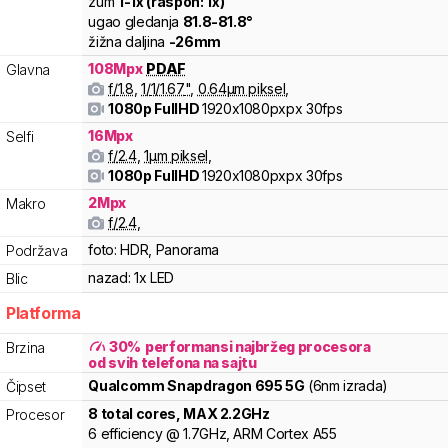
zum
1
-
1
x (raspon:
1
x)
ugao gledanja
81.8
-
81.8
°
žižna daljina
-
26
mm
108
Mpx
PDAF
Glavna
f/
1.8
,
1/
1/1.67
"
,
0.64
µm piksel
,
1080p FullHD
1920x1080pxpx
30fps
16
Mpx
Selfi
f/
2.4
,
1
µm piksel
,
1080p FullHD
1920x1080pxpx
30fps
2
Mpx
Makro
f/
2.4
,
foto:
HDR, Panorama
Podržava
nazad:
1x LED
Blic
Platforma
30
%
performansi najbržeg procesora
Brzina
od svih telefona na sajtu
Qualcomm
Snapdragon
695 5G
(6nm izrada)
Čipset
8
total cores
, MAX
2.2
GHz
Procesor
6
efficiency
@
1.7
GHz,
ARM
Cortex
A55