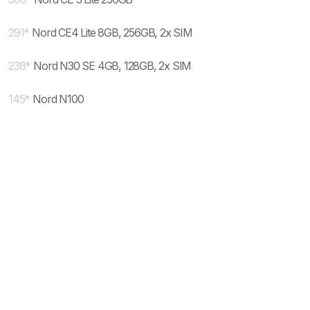
291
*
Nord CE4 Lite 8GB, 256GB, 2x SIM
238
*
Nord N30 SE 4GB, 128GB, 2x SIM
145
*
Nord N100
* maloprodajna cena sa uključenim PDV-om.
Uslovi korišćenja
Mail:
Dinarske cene modela se dele sa prodajnim
mobilnisvet.com@gmail.com - Sva prava
efektivnim kursom NBS koji se ažurira na svakih
rezervisana. © 2003-
2026
nekoliko dana. Plaćanje ISKLJUČIVO u dinarskoj
protivvrednosti.