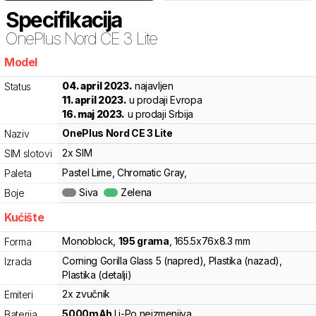
Specifikacija
OnePlus
Nord CE 3 Lite
Model
plf
04. april 2023.
najavljen
Status
11. april 2023.
u prodaji Evropa
16. maj 2023.
u prodaji Srbija
OnePlus
Nord CE 3 Lite
Naziv
2x SIM
SIM slotovi
Pastel Lime, Chromatic Gray,
Paleta
Siva
Zelena
Boje
Kućište
Monoblock
,
195
grama
,
165.5
x
76
x
8.3
mm
Forma
Corning Gorilla Glass 5 (napred), Plastika (nazad),
Izrada
Plastika (detalji)
2x zvučnik
Emiteri
5000
mAh
Li-Po
neizmenjiva
Baterija