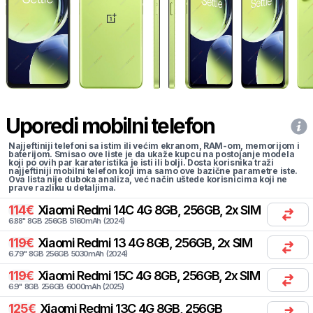
Uporedi mobilni telefon
Najjeftiniji telefoni sa istim ili većim ekranom, RAM-om, memorijom i
baterijom. Smisao ove liste je da ukaže kupcu na postojanje modela
koji po ovih par karateristika je isti ili bolji. Dosta korisnika traži
najjeftiniji mobilni telefon koji ima samo ove bazične parametre iste.
Ova lista nije duboka analiza, već način uštede korisnicima koji ne
prave razliku u detaljima.
114
€
Xiaomi
Redmi 14C 4G 8GB, 256GB, 2x SIM
6.88
"
8
GB
256
GB
5160
mAh
(
2024
)
119
€
Xiaomi
Redmi 13 4G 8GB, 256GB, 2x SIM
6.79
"
8
GB
256
GB
5030
mAh
(
2024
)
119
€
Xiaomi
Redmi 15C 4G 8GB, 256GB, 2x SIM
6.9
"
8
GB
256
GB
6000
mAh
(
2025
)
125
€
Xiaomi
Redmi 13C 4G 8GB, 256GB