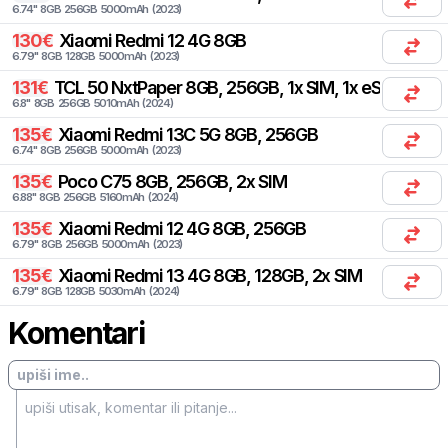
6.74
"
8
GB
256
GB
5000
mAh
(
2023
)
130
€
Xiaomi
Redmi 12 4G 8GB
6.79
"
8
GB
128
GB
5000
mAh
(
2023
)
131
€
TCL
50 NxtPaper 8GB, 256GB, 1x SIM, 1x eSIM
6.8
"
8
GB
256
GB
5010
mAh
(
2024
)
135
€
Xiaomi
Redmi 13C 5G 8GB, 256GB
6.74
"
8
GB
256
GB
5000
mAh
(
2023
)
135
€
Poco
C75 8GB, 256GB, 2x SIM
6.88
"
8
GB
256
GB
5160
mAh
(
2024
)
135
€
Xiaomi
Redmi 12 4G 8GB, 256GB
6.79
"
8
GB
256
GB
5000
mAh
(
2023
)
135
€
Xiaomi
Redmi 13 4G 8GB, 128GB, 2x SIM
6.79
"
8
GB
128
GB
5030
mAh
(
2024
)
Komentari