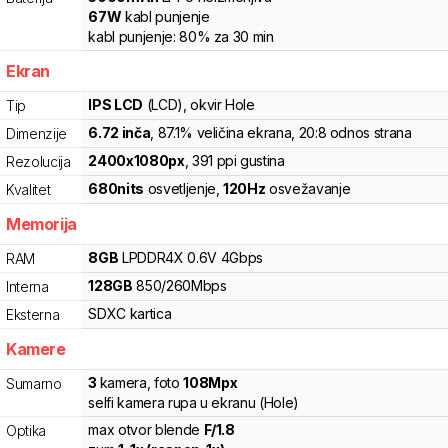
67
W
kabl punjenje
kabl punjenje:
80%
za
30
min
Ekran
IPS LCD
(LCD)
, okvir Hole
Tip
6.72
inča
, 87.1% veličina ekrana
, 20:8 odnos strana
Dimenzije
2400
x
1080
px
,
391
ppi gustina
Rezolucija
680
nits
osvetljenje
,
120
Hz
osvežavanje
Kvalitet
Memorija
8
GB
LPDDR4X
0.6V
4
Gbps
RAM
128
GB
850
/
260
Mbps
Interna
SDXC
kartica
Eksterna
Kamere
3
kamera
,
foto
108
Mpx
Sumarno
selfi kamera rupa u ekranu (Hole)
max otvor blende
F/
1.8
Optika