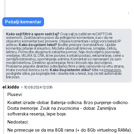
Pošalji komentar
Kako sajt filtrira spam sadržaj?
Ovaj sajt je zaštićen reCAPTCHA
sistemom. Zadržavamo pravo da editujemo komentare, kao i da ne
objavimo komentar bez provere. Objava komentara i odgovora beleži IP
adresu.
Kako da upišem tekst?
Budite pristojni i konstruktivni. Upišite
komentar, pitanje ili iskustvo. Možete ubacivati linkove, smajlije, ćirilicu,
latinicu. Pomozite drugima ili zatražite pomoć. Nije dozvoljeno psovanje,
vređanje, VELIKA SLOVA, lične poruke, kontakt podaci, reklamiranje, cene u
zemlji/inostranstvu, spominjanje admina. Komentari su namenjeni za sam
model telefona. Direktno spominjanje firmi i ličnosti nije dozvoljeno.
Probleme prijavite direktno odredjenoj firmi u delu cenovnik na vrhu strane,
imate zvonce ikonicu za to.
Kako da postavim sliku?
Idite na
imgur.com
,
podignite slike, pa kopirajte link i stavite link u tekst, koji će biti automatski
linkovan.
el.kiddo
•
cxkcyhxhwrbnj9s
10.09.2024 12:03h
Plusevi:
Kvalitet izrade-dobar. Baterija-odlicna. Brzo punjenje-odlicno.
Dosta memorije. Zvuk na zvucnicima - dobar. Zanimljiva
softverska resenja, lepe boje.
Nedostaci:
Ne primecuje se da ima 8GB rama (+ do 8Gb virtuelnog RAMa).