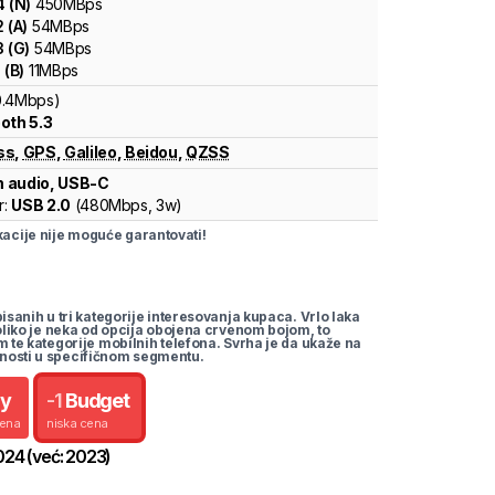
4
(
N
)
450
MBps
2
(
A
)
54
MBps
3
(
G
)
54
MBps
1
(
B
)
11
MBps
0.4Mbps)
oth 5.3
ss
,
GPS
,
Galileo
,
Beidou
,
QZSS
 audio, USB-C
r:
USB 2.0
(
480Mbps,
3w
)
cije nije moguće garantovati!
pisanih u tri kategorije interesovanja kupaca. Vrlo laka
koliko je neka od opcija obojena crvenom bojom, to
m te kategorije mobilnih telefona. Svrha je da ukaže na
nosti u specifičnom segmentu.
uy
-
1
Budget
cena
niska cena
024
(već:
2023
)