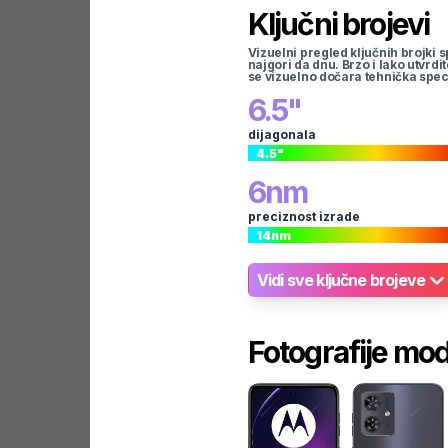
Ključni brojevi
Vizuelni pregled ključnih brojki s
najgori da dnu. Brzo i lako utvrdi
se vizuelno dočara tehnička spec
6.5
"
dijagonala
4.5
"
6
nm
preciznost izrade
14
nm
Vidi sve ključne brojeve
Fotografije mo