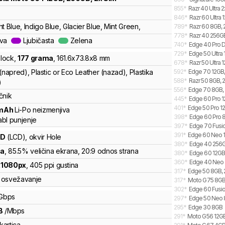
855
*
Razr 40 Ultra 
846
*
Razr 60 Ultra 
t Blue, Indigo Blue, Glacier Blue, Mint Green,
789
*
Razr 60 8GB, 
778
*
Razr 40 256GB
ava
Ljubičasta
Zelena
740
*
Edge 40 Pro D
729
*
Edge 50 Ultra 
lock
,
177
grama
,
161.6
x
73.8
x
8
mm
678
*
Razr 50 Ultra 
(napred), Plastic or Eco Leather (nazad), Plastika
592
*
Edge 70 12GB, 
588
*
Razr 50 8GB, 2
)
556
*
Edge 70 8GB, 
čnik
445
*
Edge 60 Pro 12
401
*
Edge 50 Pro 12
mAh
Li-Po
neizmenjiva
398
*
Edge 60 Pro 8
bl punjenje
397
*
Edge 70 Fusio
391
*
Edge 60 Neo 1
CD
(LCD)
, okvir Hole
380
*
Edge 40 256
ča
, 85.5% veličina ekrana
, 20:9 odnos strana
380
*
Edge 60 12GB,
360
*
Edge 40 Neo
x
1080
px
,
405
ppi gustina
317
*
Edge 50 8GB, 2
osvežavanje
317
*
Moto G75 8GB,
302
*
Edge 60 Fusio
Gbps
297
*
Edge 50 Neo 
295
*
Edge 30 8GB
B
/
Mbps
291
*
Moto G56 12GB
kartica