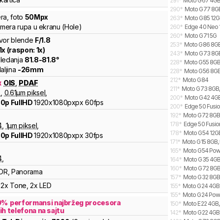
291
*
Moto G67 4GB, 
290
*
Moto G77 8GB,
ra
,
foto
50
Mpx
263
*
Moto G85 12GB
kamera rupa u ekranu (Hole)
260
*
Edge 40 Neo 
260
*
Moto G71 5G
vor blende
F/
1.8
253
*
Moto G86 8GB
1
x (raspon:
1
x)
243
*
Moto G73 8GB
ledanja
81.8
-
81.8
°
228
*
Moto G55 8GB,
aljina
-
26
mm
228
*
Moto G56 8GB,
212
*
Moto G84
x
OIS
,
PDAF
211
*
Moto G73 8GB,
8
,
0.61
µm piksel
,
200
*
Moto G42 4GB
0p FullHD
1920x1080pxpx
60fps
200
*
Edge 50 Fusio
x
192
*
Moto G72 8GB
178
*
Edge 50 Fusio
4
,
1
µm piksel
,
178
*
Moto G54 12GB,
0p FullHD
1920x1080pxpx
30fps
171
*
Moto G15 8GB, 
165
*
Moto G54 Powe
4
,
164
*
Moto G35 4GB,
160
*
Moto G72 8GB,
DR, Panorama
157
*
Moto G32 8GB,
2x Tone, 2x LED
155
*
Moto G24 4GB,
155
*
Moto G24 Powe
0
%
performansi najbržeg procesora
150
*
Moto E22 4GB
ih telefona na sajtu
142
*
Moto G22 4GB,