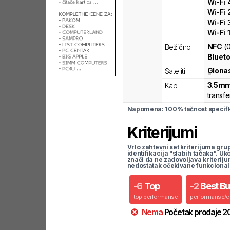
Wi-Fi
Wi-Fi
Wi-Fi
Wi-Fi
NFC
(
Bežično
Blueto
Glona
Sateliti
3.5mm
Kabl
transfe
Napomena: 100% tačnost specifka
Kriterijumi
Vrlo zahtevni set kriterijuma gru
identifikacija "slabih tačaka". U
znači da ne zadovoljava kriteriju
nedostatak očekivane funkcional
-
6
Top
-
2
Best B
top performanse
performanse/
Nema
Početak prodaje
2