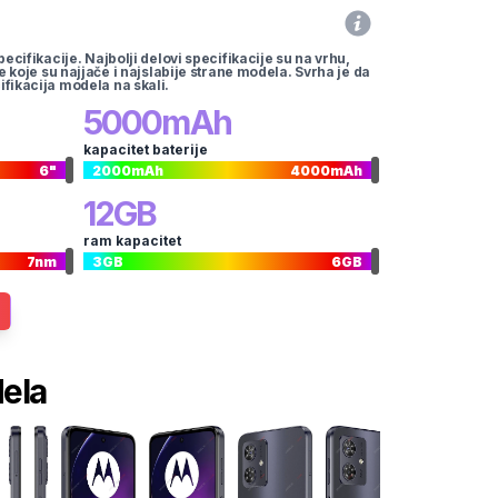
pecifikacije. Najbolji delovi specifikacije su na vrhu,
te koje su najjače i najslabije strane modela. Svrha je da
ifikacija modela na skali.
5000
mAh
kapacitet baterije
6
"
2000
mAh
4000
mAh
12
GB
ram kapacitet
7
nm
3
GB
6
GB
dela