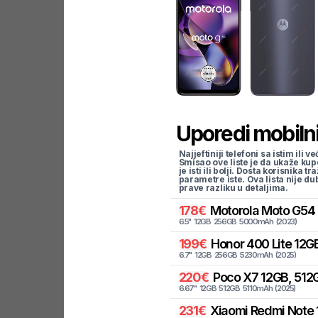
Uporedi mobilni
Najjeftiniji telefoni sa istim i
Smisao ove liste je da ukaže kup
je isti ili bolji. Dosta korisnika 
parametre iste. Ova lista nije d
prave razliku u detaljima.
178
€
Motorola
Moto G54 
6.5
"
12
GB
256
GB
5000
mAh
(
2023
)
199
€
Honor
400 Lite 12G
6.7
"
12
GB
256
GB
5230
mAh
(
2025
)
220
€
Poco
X7 12GB, 512G
6.67
"
12
GB
512
GB
5110
mAh
(
2025
)
231
€
Xiaomi
Redmi Note 