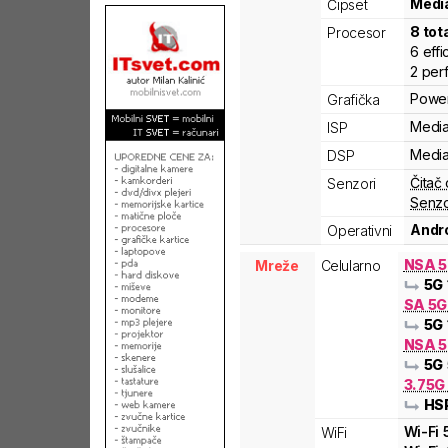
Medi
Čipset
8
tot
Procesor
6
effi
2
per
Powe
Grafička
Medi
ISP
Medi
DSP
Čitač 
Senzori
Senzo
Andro
Operativni
NSA 
Mreže
Celularno
5G
SA 5
5G
NSA 5
5G
3.75G
HS
Wi-Fi
WiFi