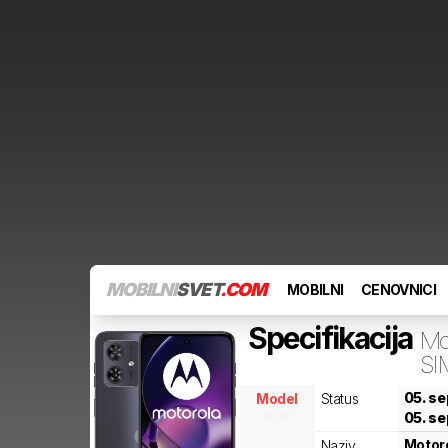
MOBILNI
SVET
.COM
MOBILNI
CENOVNICI
Specifikacija
Mo
SI
05. s
Model
Status
pnm
05. s
Motor
Naziv