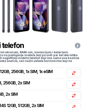
 telefon
li većim ekranom, RAM-om, memorijom i baterijom.
cu na postojanje modela koji po ovih par karateristika
traži najjeftiniji mobilni telefon koji ima samo ove bazične
uboka analiza, već način uštede korisnicima koji ne
12GB, 256GB, 1x SIM, 1x eSIM
B, 256GB, 2x SIM
B, 2x SIM
14S 12GB, 512GB, 2x SIM