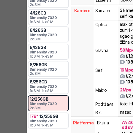
Eksterna
Dimensity
7020
2x SIM
3
kame
Kamere
Sumarno
4
/
128
GB
selfi 
Dimensity
7020
1x SIM
, 1x eSIM
max ot
Optika
8
/
128
GB
zum
1
-
Dimensity
7020
ugao g
2x SIM
žižna d
8
/
128
GB
50
Mp
Glavna
Dimensity
7020
f/
1.
1x SIM
, 1x eSIM
108
8
/
256
GB
Dimensity
7020
16
Mp
Selfi
2x SIM
f/
2.
8
/
256
GB
108
Dimensity
7020
2
Mpx
Makro
1x SIM
, 1x eSIM
f/
2.
12
/
256
GB
foto:
H
Dimensity
7020
Podržava
2x SIM
nazad:
Blic
178
*
12
/
256
GB
Dimensity
7020
4
Platforma
Brzina
1x SIM
, 1x eSIM
od sv