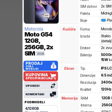
2x SIM
SIM slotovi
Midnigh
Paleta
Pl
Boje
Motorola
Monob
Kućište
Forma
Moto G54
Staklo 
Izrada
12GB,
(detalji
256GB, 2x
2x zvu
Emiteri
SIM
2023
5000
Baterija
15
W
ka
PRODAJ
OVAJ
IPS L
Ekran
Tip
MOBILNI
KUPOVINA
6.5
in
Dimenzije
SPECIFIKACIJA
2400
Rezolucija
UPOREDI
120
Hz
Kvalitet
KOMENTARI
12
GB
Memorija
RAM
PODMODELI
256
G
Interna
4
/
128
GB
SDXC