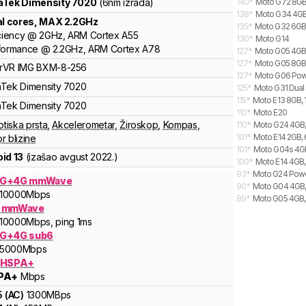
aTek
Dimensity
7020
(6nm izrada)
140
*
Moto G72 8GB,
138
*
Moto G34 4GB,
al cores
, MAX
2.2
GHz
135
*
Moto G32 6GB,
ciency
@
2
GHz,
ARM
Cortex
A55
130
*
Moto G14
formance
@
2.2
GHz,
ARM
Cortex
A78
127
*
Moto G05 4GB,
127
*
Moto G05 8GB,
rVR
IMG BXM-8-256
127
*
Moto G06 Powe
aTek
Dimensity
7020
125
*
Moto G31 Dual
115
*
Moto E13 8GB,
aTek
Dimensity
7020
110
*
Moto E20
otiska prsta
,
Akcelerometar
,
Žiroskop
,
Kompas
,
110
*
Moto G24 4GB,
101
*
Moto E14 2GB, 
r blizine
101
*
Moto G04s 4GB
id 13
(izašao
avgust 2022.
)
100
*
Moto E14 4GB,
93
*
Moto G24 Powe
5G+4G mmWave
90
*
Moto G04 4GB,
10000
Mbps
89
*
Moto G05 4GB, 
G mmWave
10000
Mbps
, ping 1ms
G+4G sub6
5000
Mbps
 HSPA+
PA+
Mbps
5
(
AC
)
1300
MBps