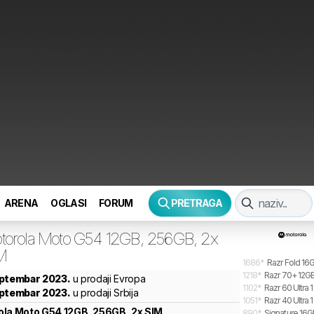
ARENA
OGLASI
FORUM
PRETRAGA
torola
Moto G54 12GB, 256GB, 2x
M
1686
*
Razr Fold 16G
1218
*
Razr 70+ 12GB
eptembar 2023.
u prodaji Evropa
1102
*
Razr 60 Ultra 
eptembar 2023.
u prodaji Srbija
1051
*
Razr 40 Ultra 
ola
Moto G54 12GB, 256GB, 2x SIM
890
*
Signature 16GB