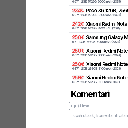
6.67
"
12
GB
512
GB
5000
mAh
(
2025
)
234
€
Poco
X6 12GB, 256
6.67
"
12
GB
256
GB
5100
mAh
(
2024
)
242
€
Xiaomi
Redmi Note 
6.67
"
12
GB
512
GB
5500
mAh
(
2025
)
250
€
Samsung
Galaxy M
6.7
"
12
GB
256
GB
5000
mAh
(
2024
)
250
€
Xiaomi
Redmi Note 
6.67
"
12
GB
512
GB
5000
mAh
(
2024
)
250
€
Xiaomi
Redmi Note 
6.67
"
12
GB
256
GB
5100
mAh
(
2023
)
259
€
Xiaomi
Redmi Note 
6.67
"
12
GB
512
GB
5100
mAh
(
2023
)
Komentari