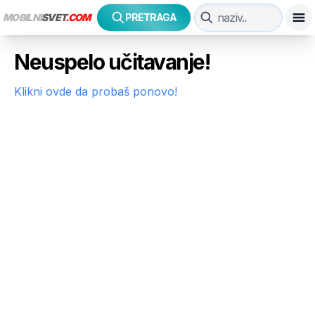
MOBILNI
SVET
.COM
PRETRAGA
Neuspelo učitavanje!
Klikni ovde da probaš ponovo!