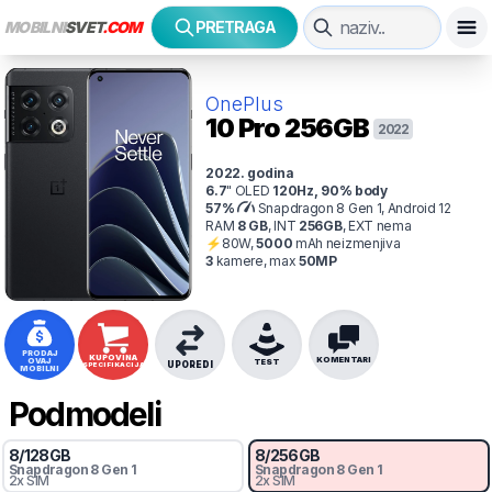
MOBILNI
SVET
.COM
PRETRAGA
OnePlus
10 Pro
256GB
2022
2022
. godina
6.7
"
OLED
120
Hz
,
90
% body
57
%
Snapdragon 8 Gen 1, Android 12
RAM
8
GB
,
INT
256
GB
,
EXT
nema
⚡
80
W,
5000
mAh
neizmenjiva
3
kamer
e
, max
50
MP
PRODAJ
KUPOVINA
KOMENTARI
OVAJ
TEST
UPOREDI
SPECIFIKACIJA
MOBILNI
Podmodeli
8
/
128
GB
8
/
256
GB
Snapdragon 8 Gen 1
Snapdragon 8 Gen 1
2x SIM
2x SIM