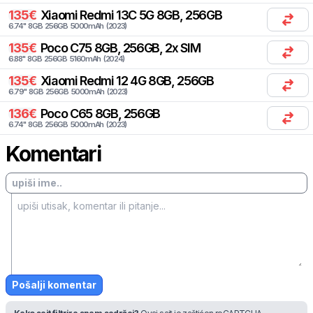
135
€
Xiaomi
Redmi 13C 5G 8GB, 256GB
6.74
"
8
GB
256
GB
5000
mAh
(
2023
)
135
€
Poco
C75 8GB, 256GB, 2x SIM
6.88
"
8
GB
256
GB
5160
mAh
(
2024
)
135
€
Xiaomi
Redmi 12 4G 8GB, 256GB
6.79
"
8
GB
256
GB
5000
mAh
(
2023
)
136
€
Poco
C65 8GB, 256GB
6.74
"
8
GB
256
GB
5000
mAh
(
2023
)
Komentari
Pošalji komentar