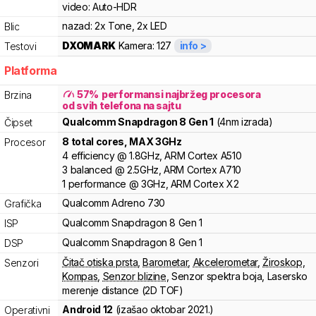
video:
Auto-HDR
nazad:
2x Tone, 2x LED
Blic
DXOMARK
Kamera:
127
info >
Testovi
Platforma
57
%
performansi najbržeg procesora
Brzina
od svih telefona na sajtu
Qualcomm
Snapdragon 8 Gen 1
(4nm izrada)
Čipset
8
total cores
, MAX
3
GHz
Procesor
4
efficiency
@
1.8
GHz,
ARM
Cortex
A510
3
balanced
@
2.5
GHz,
ARM
Cortex
A710
1
performance
@
3
GHz,
ARM
Cortex
X2
Qualcomm
Adreno
730
Grafička
Qualcomm
Snapdragon 8
Gen 1
ISP
Qualcomm
Snapdragon 8
Gen 1
DSP
Čitač otiska prsta
,
Barometar
,
Akcelerometar
,
Žiroskop
,
Senzori
Kompas
,
Senzor blizine
,
Senzor spektra boja
,
Lasersko
merenje distance (2D TOF)
Android 12
(izašao
oktobar 2021.
)
Operativni