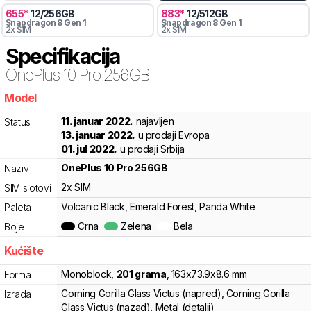
655
*
12
/
256
GB
883
*
12
/
512
GB
Snapdragon 8 Gen 1
Snapdragon 8 Gen 1
2x SIM
2x SIM
Specifikacija
OnePlus
10 Pro 256GB
Model
n0srw
11. januar 2022.
najavljen
Status
13. januar 2022.
u prodaji Evropa
01. jul 2022.
u prodaji Srbija
OnePlus
10 Pro 256GB
Naziv
2x SIM
SIM slotovi
Volcanic Black, Emerald Forest, Panda White
Paleta
Crna
Zelena
Bela
Boje
Kućište
Monoblock
,
201
grama
,
163
x
73.9
x
8.6
mm
Forma
Corning Gorilla Glass Victus (napred), Corning Gorilla
Izrada
Glass Victus (nazad), Metal (detalji)