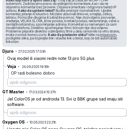
Kako sajt filtrira spam sadržaj?
Ovaj sajt je zaštićen reCAPTCHA
sistemom. Zadržavamo pravo da editujemo komentare, kao i da ne
objavimo komentar bez provere. Objava komentara i odgovora beleži IP
adresu.
Kako da upišem tekst?
Budite pristojni i konstruktivni. Upišite
komentar, pitanje ili iskustvo. Možete ubacivati linkove, smajlije, ćirilicu,
latinicu. Pomozite drugima ili zatražite pomoć. Nije dozvoljeno psovanje,
vređanje, VELIKA SLOVA, lične poruke, kontakt podaci, reklamiranje, cene u
zemlji/inostranstvu, spominjanje admina. Komentari su namenjeni za sam
model telefona. Direktno spominjanje firmi i ličnosti nije dozvoljeno.
Probleme prijavite direktno odredjenoj firmi u delu cenovnik na vrhu strane,
imate zvonce ikonicu za to.
Kako da postavim sliku?
Idite na
imgur.com
,
podignite slike, pa kopirajte link i stavite link u tekst, koji će biti automatski
linkovan.
Djuro
•
0hwj9wtxh16px3n
27.02.2025 17:03h
Ovaj model ili xiaomi redm note 13 pro 5G plus
Voja
•
24.09.2025 19:16h
lh9hl1dcvffx9dk
OP radi bolesno dobro
GT Master
•
vxh3ksyr5bgklq1
17.03.2024 15:37h
Jel ColorOS je od androida 13. Svi iz BBK grupe sad imaju isti
software.
Oxygen OS
•
pzw69v4r1gm92w6
10.05.2023 22:21h