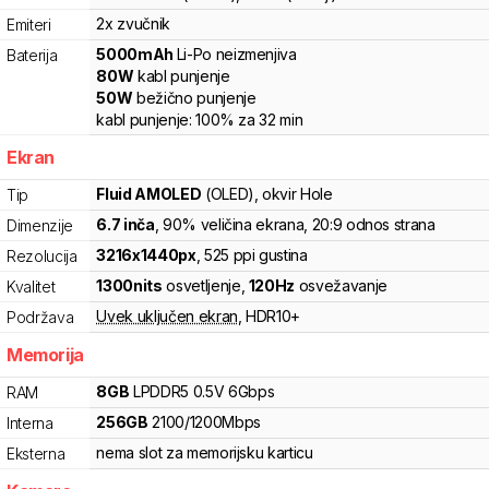
2x zvučnik
Emiteri
5000
mAh
Li-Po
neizmenjiva
Baterija
80
W
kabl punjenje
50
W
bežično punjenje
kabl punjenje:
100%
za
32
min
Ekran
Fluid AMOLED
(OLED)
, okvir Hole
Tip
6.7
inča
, 90% veličina ekrana
, 20:9 odnos strana
Dimenzije
3216
x
1440
px
,
525
ppi gustina
Rezolucija
1300
nits
osvetljenje
,
120
Hz
osvežavanje
Kvalitet
Uvek uključen ekran
,
HDR10+
Podržava
Memorija
8
GB
LPDDR5
0.5V
6
Gbps
RAM
256
GB
2100
/
1200
Mbps
Interna
nema slot za memorijsku karticu
Eksterna