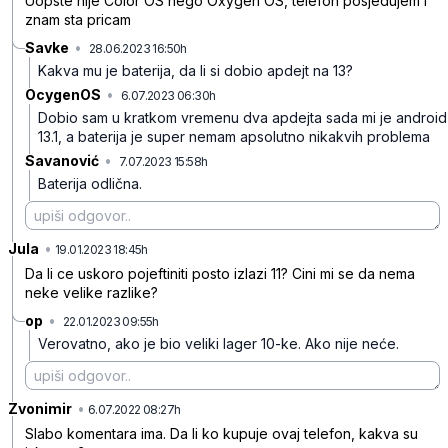
Uopste nije Color OS nego Oxygen OS, telefon posjedujem i
znam sta pricam
Savke
•
28.06.2023 16:50h
slwvsw45vqtqqz6
Kakva mu je baterija, da li si dobio apdejt na 13?
OcygenOS
•
6.07.2023 06:30h
040jkkrft46dlln
Dobio sam u kratkom vremenu dva apdejta sada mi je android
13.1, a baterija je super nemam apsolutno nikakvih problema
Savanović
•
7.07.2023 15:58h
tfmsml9l7d7dgzs
Baterija odlična.
Jula
•
xscdxygz8k9fk9qs6tgv
19.01.2023 18:45h
Da li ce uskoro pojeftiniti posto izlazi 11? Cini mi se da nema
neke velike razlike?
op
•
22.01.2023 09:55h
5lwvkwy1fgc2sq8y0364
Verovatno, ako je bio veliki lager 10-ke. Ako nije neće.
Zvonimir
•
w0nd60x2h24djg94y8tf
6.07.2022 08:27h
Slabo komentara ima. Da li ko kupuje ovaj telefon, kakva su