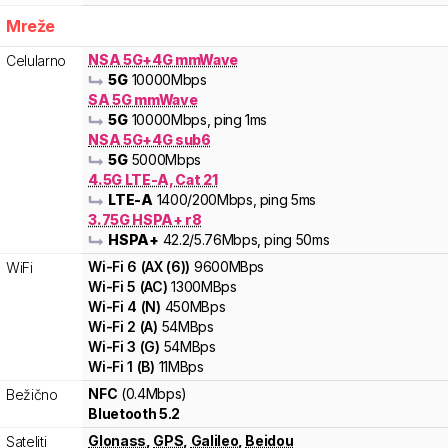
Mreže
NSA 5G+4G mmWave
Celularno
5G
10000
Mbps
SA 5G mmWave
5G
10000
Mbps
, ping 1ms
NSA 5G+4G sub6
5G
5000
Mbps
4.5G LTE-A, Cat 21
LTE-A
1400
/200
Mbps
, ping 5ms
3.75G HSPA+ r8
HSPA+
42.2
/5.76
Mbps
, ping 50ms
Wi-Fi
6
(
AX (6)
)
9600
MBps
WiFi
Wi-Fi
5
(
AC
)
1300
MBps
Wi-Fi
4
(
N
)
450
MBps
Wi-Fi
2
(
A
)
54
MBps
Wi-Fi
3
(
G
)
54
MBps
Wi-Fi
1
(
B
)
11
MBps
NFC
(0.4Mbps)
Bežično
Bluetooth 5.2
Glonass
,
GPS
,
Galileo
,
Beidou
Sateliti