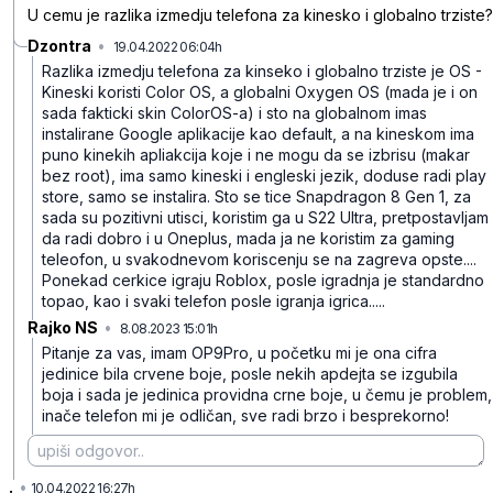
U cemu je razlika izmedju telefona za kinesko i globalno trziste?
Dzontra
•
19.04.2022 06:04h
6d29y30n3btbhyjy213t
Razlika izmedju telefona za kinseko i globalno trziste je OS -
Kineski koristi Color OS, a globalni Oxygen OS (mada je i on
sada fakticki skin ColorOS-a) i sto na globalnom imas
instalirane Google aplikacije kao default, a na kineskom ima
puno kinekih apliakcija koje i ne mogu da se izbrisu (makar
bez root), ima samo kineski i engleski jezik, doduse radi play
store, samo se instalira.
Sto se tice Snapdragon 8 Gen 1, za
sada su pozitivni utisci, koristim ga u S22 Ultra, pretpostavljam
da radi dobro i u Oneplus, mada ja ne koristim za gaming
teleofon, u svakodnevom koriscenju se na zagreva opste....
Ponekad cerkice igraju Roblox, posle igradnja je standardno
topao, kao i svaki telefon posle igranja igrica.....
Rajko NS
•
8.08.2023 15:01h
57l0rjqqjk1xfmh
Pitanje za vas, imam OP9Pro, u početku mi je ona cifra
jedinice bila crvene boje, posle nekih apdejta se izgubila
boja i sada je jedinica providna crne boje, u čemu je problem,
inače telefon mi je odličan, sve radi brzo i besprekorno!
.
•
t0w852d5tchfly2m2mck
10.04.2022 16:27h