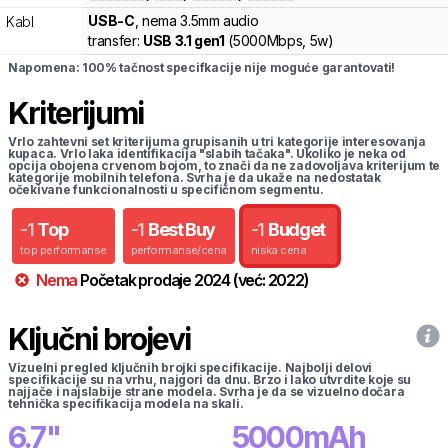
USB-C
, nema 3.5mm audio
Kabl
transfer:
USB 3.1 gen1
(
5000Mbps,
5w
)
Napomena: 100% tačnost specifkacije nije moguće garantovati!
Kriterijumi
Vrlo zahtevni set kriterijuma grupisanih u tri kategorije interesovanja
kupaca. Vrlo laka identifikacija "slabih tačaka". Ukoliko je neka od
opcija obojena crvenom bojom, to znači da ne zadovoljava kriterijum te
kategorije mobilnih telefona. Svrha je da ukaže na nedostatak
očekivane funkcionalnosti u specifičnom segmentu.
-
1
Top
-
1
Best Buy
-
1
Budget
top performanse
performanse/cena
niska cena
Nema
Početak prodaje
2024
(već:
2022
)
Ključni brojevi
Vizuelni pregled ključnih brojki specifikacije. Najbolji delovi
specifikacije su na vrhu, najgori da dnu. Brzo i lako utvrdite koje su
najjače i najslabije strane modela. Svrha je da se vizuelno dočara
tehnička specifikacija modela na skali.
6.7
"
5000
mAh