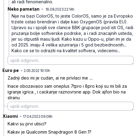
ali radi fenomenalno.
Neko pametan
•
16.08.2023 22:14h
v94w50m1ppbsc8d
Nije na bazi ColorOS, to jeste ColorOS, samo je za Evropsko
trziste ostao brendiran i dalje kao OxygenOS (pravila EU).
Upravo su i spojili sve clanice BBK grupacije pod isti OS, radi
pruzanja bolje softverske podrske, a i radi znacajnih usteda,
jer su otpustili masu ljudi. Kako kazu u Oppo-u, plan im je da
od 2025. imaju 4 velika azuriranja i 5 god bezbednosnih...
Kako ce se to odraziti na kvalitet softvera, videcemo...
Euro pe
•
0k17py5zfm7k8ths9bx0
2.05.2022 19:10h
Zadnji deo mi je cudan, ai ne privlaci me ....
Inace obozavaoo sam oneplus 7tpro i 8pro koji su mi bili za
igranje igrica , i cackanje raznovrsne app. Dok ajfon bio na
stranu
Xiaomi
•
dljw6s5bs19tzzq2fd67
17.04.2022 09:09h
Kakvi su prvi utisci?
Kakav je Qualcomm Snapdragon 8 Gen 1?