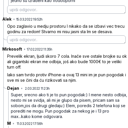
jedno su izrađeni kao vodooporni
Alek
•
ty0khny6swnj6h0zz6qz
15.03.2022 19:52h
Opo zaglavio u medju prostoru I nikako da se izbavi vec trecu
godinu za redom! Stvarno mi nisu jasni sta Im se desava.
Mirkosoft
•
5py25ynq90rbzk6fbl6b
17.02.2022 11:35h
Prevelik ekran, ljudi skoro 7 cola. Inače sve ostale brojke su ok
ali gigantski ekran me odbija, još ako bude 1000€ to je veliki
turn off.
Iako sam tvrdo protiv iPhone-a ovaj 13 mini im je pun pogodak i
sve mi se čini da ću rizikovati sa njim.
Dejan
•
2.03.2022 11:23h
wt7pk325knf37wp7ksw7
Super, srecno ako ti je to pun pogodak:) I mene nesto odbija,
nesto mi se svidja, ali mi je glupo da pisem, pricam sam sa
sobom,jos da drugi gledaju:) Elem, poredis 2 telefona koji se
porediti ne mogu. Pun pogodak za nekog je i 13 pro
max...kako kome odgovara.
M
•
11.03.2022 17:56h
wkdzvqghyw4zrylpg9k1