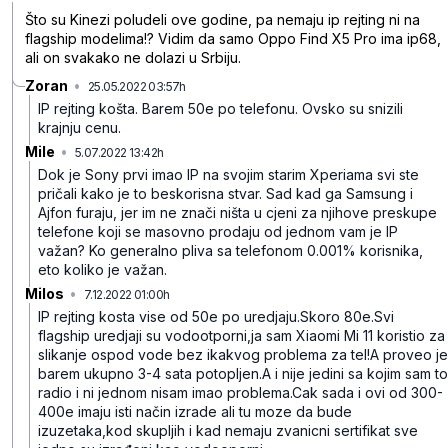
Što su Kinezi poludeli ove godine, pa nemaju ip rejting ni na
flagship modelima!? Vidim da samo Oppo Find X5 Pro ima ip68,
ali on svakako ne dolazi u Srbiju.
Zoran
•
25.05.2022 03:57h
4y5l2f39z4b7tksydzt6
IP rejting košta. Barem 50e po telefonu. Ovsko su snizili
krajnju cenu.
Mile
•
5.07.2022 13:42h
n01ccvcm534t5bpyrvnz
Dok je Sony prvi imao IP na svojim starim Xperiama svi ste
pričali kako je to beskorisna stvar. Sad kad ga Samsung i
Ajfon furaju, jer im ne znači ništa u cjeni za njihove preskupe
telefone koji se masovno prodaju od jednom vam je IP
važan? Ko generalno pliva sa telefonom 0.001% korisnika,
eto koliko je važan.
Milos
•
7.12.2022 01:00h
d5dylgwbwn6c2cjtvq7n
IP rejting kosta vise od 50e po uredjaju.Skoro 80e.Svi
flagship uredjaji su vodootporni,ja sam Xiaomi Mi 11 koristio za
slikanje ospod vode bez ikakvog problema za tel!A proveo je
barem ukupno 3-4 sata potopljen.A i nije jedini sa kojim sam to
radio i ni jednom nisam imao problema.Cak sada i ovi od 300-
400e imaju isti način izrade ali tu moze da bude
izuzetaka,kod skupljih i kad nemaju zvanicni sertifikat sve