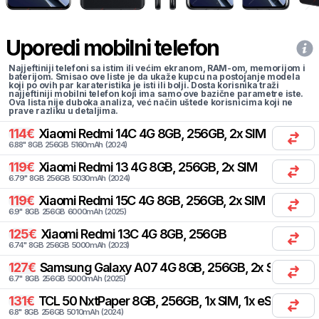
Uporedi mobilni telefon
Najjeftiniji telefoni sa istim ili većim ekranom, RAM-om, memorijom i
baterijom. Smisao ove liste je da ukaže kupcu na postojanje modela
koji po ovih par karateristika je isti ili bolji. Dosta korisnika traži
najjeftiniji mobilni telefon koji ima samo ove bazične parametre iste.
Ova lista nije duboka analiza, već način uštede korisnicima koji ne
prave razliku u detaljima.
114
€
Xiaomi
Redmi 14C 4G 8GB, 256GB, 2x SIM
6.88
"
8
GB
256
GB
5160
mAh
(
2024
)
119
€
Xiaomi
Redmi 13 4G 8GB, 256GB, 2x SIM
6.79
"
8
GB
256
GB
5030
mAh
(
2024
)
119
€
Xiaomi
Redmi 15C 4G 8GB, 256GB, 2x SIM
6.9
"
8
GB
256
GB
6000
mAh
(
2025
)
125
€
Xiaomi
Redmi 13C 4G 8GB, 256GB
6.74
"
8
GB
256
GB
5000
mAh
(
2023
)
127
€
Samsung
Galaxy A07 4G 8GB, 256GB, 2x SIM
6.7
"
8
GB
256
GB
5000
mAh
(
2025
)
131
€
TCL
50 NxtPaper 8GB, 256GB, 1x SIM, 1x eSIM
6.8
"
8
GB
256
GB
5010
mAh
(
2024
)