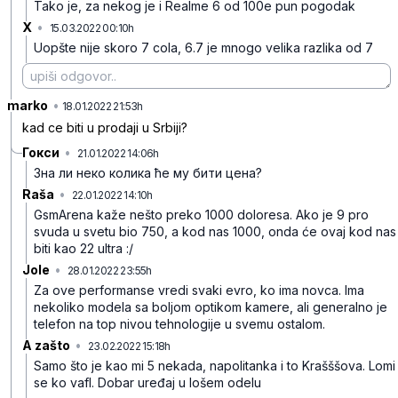
Tako je, za nekog je i Realme 6 od 100e pun pogodak
X
•
15.03.2022 00:10h
dlsz1zdrgr8jssq80ydm
Uopšte nije skoro 7 cola, 6.7 je mnogo velika razlika od 7
marko
•
7qrgwmm1gl28qq0pt5rc
18.01.2022 21:53h
kad ce biti u prodaji u Srbiji?
Гокси
•
21.01.2022 14:06h
htq718v12g87n0fn618f
Зна ли неко колика ће му бити цена?
Raša
•
22.01.2022 14:10h
4kbzq3bt7b73hsgkrv19
GsmArena kaže nešto preko 1000 doloresa. Ako je 9 pro
svuda u svetu bio 750, a kod nas 1000, onda će ovaj kod nas
biti kao 22 ultra :/
Jole
•
28.01.2022 23:55h
xpxhcd0sll7gwjckbyg3
Za ove performanse vredi svaki evro, ko ima novca. Ima
nekoliko modela sa boljom optikom kamere, ali generalno je
telefon na top nivou tehnologije u svemu ostalom.
A zašto
•
23.02.2022 15:18h
4p317y43vg1fv754s1c1
Samo što je kao mi 5 nekada, napolitanka i to Krašššova. Lomi
se ko vafl. Dobar uređaj u lošem odelu