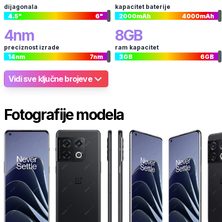
dijagonala
kapacitet baterije
4.5
"
6
"
2000
mAh
4000
mAh
4
nm
8
GB
preciznost izrade
ram kapacitet
14
nm
7
nm
3
GB
6
GB
Vidi sve ključne brojeve
Fotografije modela