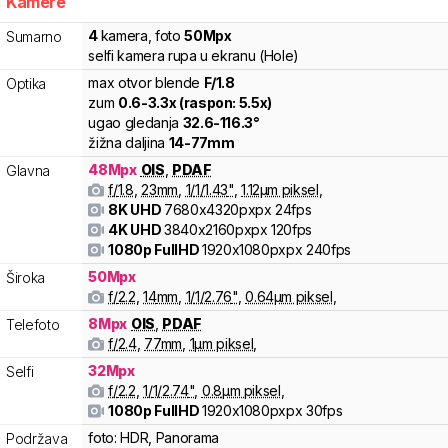
Kamere
4
kamera
,
foto
50
Mpx
Sumarno
selfi kamera rupa u ekranu (Hole)
max otvor blende
F/
1.8
Optika
zum
0.6
-
3.3
x (raspon:
5.5
x)
ugao gledanja
32.6
-
116.3
°
žižna daljina
14
-
77
mm
48
Mpx
OIS
,
PDAF
Glavna
f/
1.8
,
23
mm
,
1/
1/1.43
"
,
1.12
µm piksel
,
8K UHD
7680x4320pxpx
24fps
4K UHD
3840x2160pxpx
120fps
1080p FullHD
1920x1080pxpx
240fps
50
Mpx
Široka
f/
2.2
,
14
mm
,
1/
1/2.76
"
,
0.64
µm piksel
,
8
Mpx
OIS
,
PDAF
Telefoto
f/
2.4
,
77
mm
,
1
µm piksel
,
32
Mpx
Selfi
f/
2.2
,
1/
1/2.74
"
,
0.8
µm piksel
,
1080p FullHD
1920x1080pxpx
30fps
foto:
HDR, Panorama
Podržava