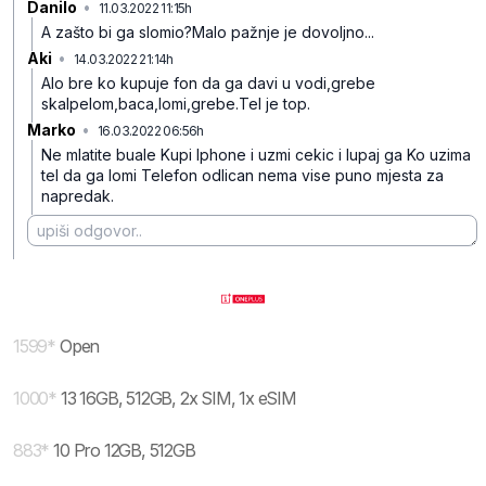
Danilo
•
11.03.2022 11:15h
v4q2dmfrstf85s88g77d
A zašto bi ga slomio?Malo pažnje je dovoljno...
Aki
•
14.03.2022 21:14h
xlm5ftb86hwgwgcyq7ns
Alo bre ko kupuje fon da ga davi u vodi,grebe
skalpelom,baca,lomi,grebe.Tel je top.
Marko
•
16.03.2022 06:56h
1rn3c87cv8lykpfx0cnt
Ne mlatite buale
Kupi Iphone i uzmi cekic i lupaj ga
Ko uzima
tel da ga lomi
Telefon odlican nema vise puno mjesta za
napredak.
1599
*
Open
1000
*
13 16GB, 512GB, 2x SIM, 1x eSIM
883
*
10 Pro 12GB, 512GB