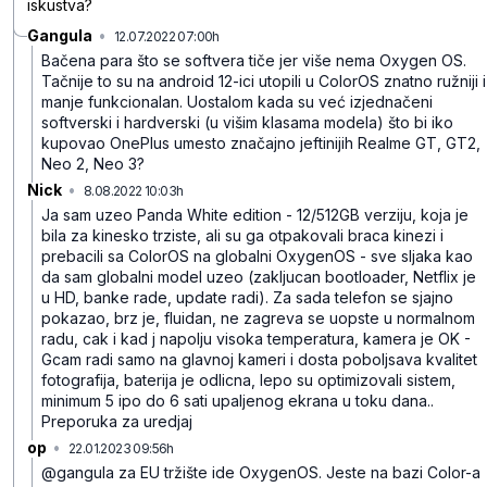
iskustva?
Gangula
•
12.07.2022 07:00h
b92l9hszvdk3mp07l4vc
Bačena para što se softvera tiče jer više nema Oxygen OS.
Tačnije to su na android 12-ici utopili u ColorOS znatno ružniji i
manje funkcionalan. Uostalom kada su već izjednačeni
softverski i hardverski (u višim klasama modela) što bi iko
kupovao OnePlus umesto značajno jeftinijih Realme GT, GT2,
Neo 2, Neo 3?
Nick
•
8.08.2022 10:03h
zck46cmcjfsqmztcypd2
Ja sam uzeo Panda White edition - 12/512GB verziju, koja je
bila za kinesko trziste, ali su ga otpakovali braca kinezi i
prebacili sa ColorOS na globalni OxygenOS - sve sljaka kao
da sam globalni model uzeo (zakljucan bootloader, Netflix je
u HD, banke rade, update radi). Za sada telefon se sjajno
pokazao, brz je, fluidan, ne zagreva se uopste u normalnom
radu, cak i kad j napolju visoka temperatura, kamera je OK -
Gcam radi samo na glavnoj kameri i dosta poboljsava kvalitet
fotografija, baterija je odlicna, lepo su optimizovali sistem,
minimum 5 ipo do 6 sati upaljenog ekrana u toku dana..
Preporuka za uredjaj
op
•
22.01.2023 09:56h
dfszyzbdb9khybb6d1cj
@gangula za EU tržište ide OxygenOS. Jeste na bazi Color-a