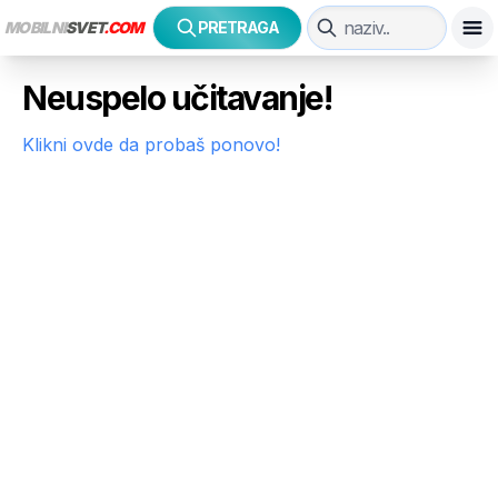
MOBILNI
SVET
.COM
PRETRAGA
Neuspelo učitavanje!
Klikni ovde da probaš ponovo!