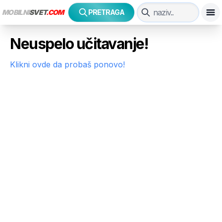
MOBILNI
SVET
.COM
PRETRAGA
Neuspelo učitavanje!
Klikni ovde da probaš ponovo!