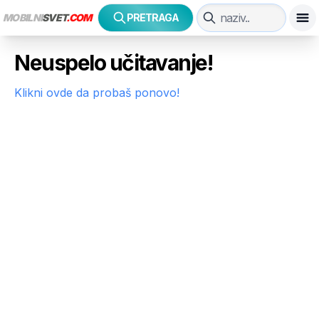
MOBILNI
SVET
.COM
PRETRAGA
Neuspelo učitavanje!
Klikni ovde da probaš ponovo!