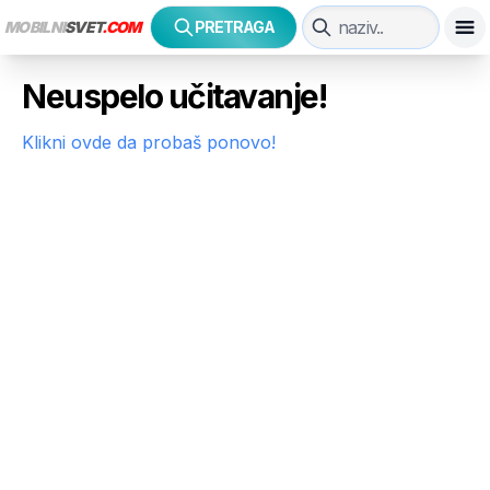
MOBILNI
SVET
.COM
PRETRAGA
Neuspelo učitavanje!
Klikni ovde da probaš ponovo!