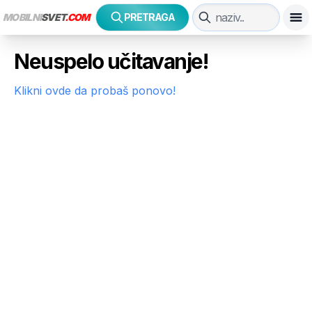
MOBILNI
SVET
.COM
PRETRAGA
Neuspelo učitavanje!
Klikni ovde da probaš ponovo!