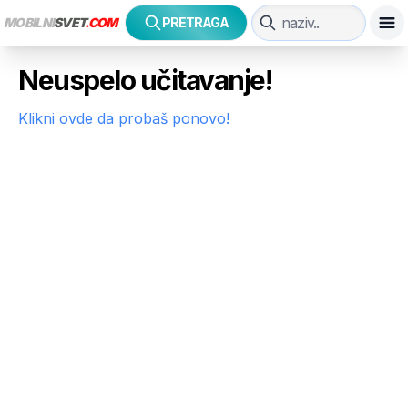
MOBILNI
SVET
.COM
PRETRAGA
Neuspelo učitavanje!
Klikni ovde da probaš ponovo!