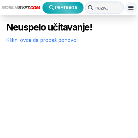
MOBILNI
SVET
.COM
PRETRAGA
Neuspelo učitavanje!
Klikni ovde da probaš ponovo!