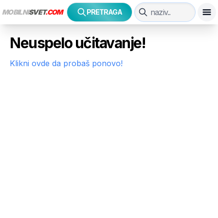
MOBILNI
SVET
.COM
PRETRAGA
Neuspelo učitavanje!
Klikni ovde da probaš ponovo!