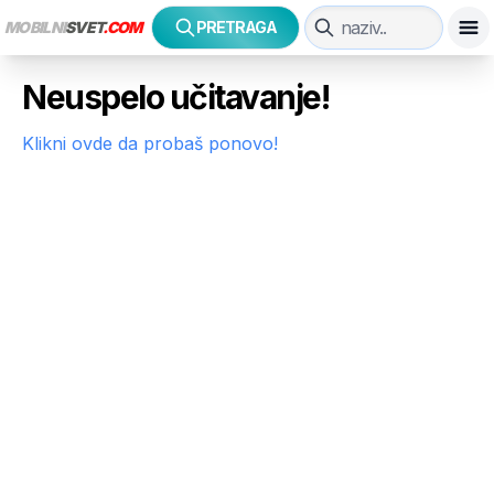
MOBILNI
SVET
.COM
PRETRAGA
Neuspelo učitavanje!
Klikni ovde da probaš ponovo!