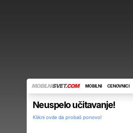
MOBILNI
SVET
.COM
MOBILNI
CENOVNICI
Neuspelo učitavanje!
Klikni ovde da probaš ponovo!