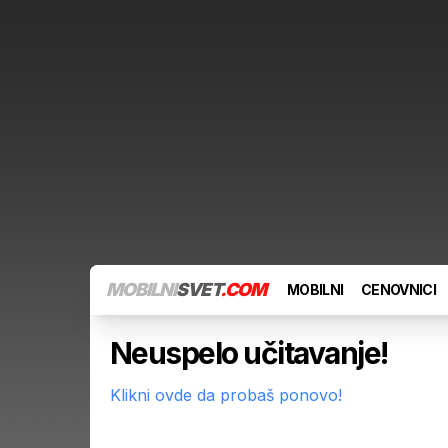
MOBILNI
SVET
.COM
MOBILNI
CENOVNICI
Neuspelo učitavanje!
Klikni ovde da probaš ponovo!