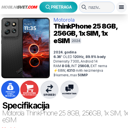
MOBILNI
SVET
.COM
PRETRAGA
Motorola
ThinkPhone 25
8GB,
256GB, 1x SIM, 1x
eSIM
2024
2024
. godina
6.36
"
OLED
120
Hz
,
89.9
% body
Dimensity 7300, Android 14
RAM
8
GB
,
INT
256
GB
,
EXT
nema
⚡
68
W,
4310
mAh
neizmenjiva
3
kamer
e
, max
50
MP
PRODAJ
KUPOVINA
KOMENTARI
OVAJ
UPOREDI
SPECIFIKACIJA
MOBILNI
Specifikacija
Motorola
ThinkPhone 25 8GB, 256GB, 1x SIM, 1
eSIM