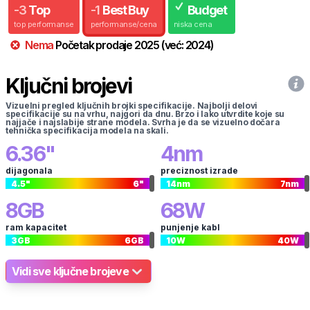
-
3
Top
-
1
Best Buy
Budget
top performanse
performanse/cena
niska cena
Nema
Početak prodaje
2025
(već:
2024
)
Ključni brojevi
Vizuelni pregled ključnih brojki specifikacije. Najbolji delovi
specifikacije su na vrhu, najgori da dnu. Brzo i lako utvrdite koje su
najjače i najslabije strane modela. Svrha je da se vizuelno dočara
tehnička specifikacija modela na skali.
6.36
"
4
nm
dijagonala
preciznost izrade
4.5
"
6
"
14
nm
7
nm
8
GB
68
W
ram kapacitet
punjenje kabl
3
GB
6
GB
10
W
40
W
Vidi sve ključne brojeve