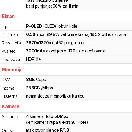
15
W
bežično punjenje
kabl punjenje:
50%
za
11
min
Ekran
P-OLED
(OLED)
, okvir Hole
Tip
6.36
inča
, 89.9% veličina ekrana
, 19.5:9 odnos strana
Dimenzije
2670
x
1220
px
,
462
ppi gustina
Rezolucija
3000
nits
osvetljenje
,
120
Hz
osvežavanje
Kvalitet
HDR10+
Podržava
Memorija
8
GB
Gbps
RAM
256
GB
/
Mbps
Interna
nema slot za memorijsku karticu
Eksterna
Kamere
4
kamera
,
foto
50
Mpx
Sumarno
selfi kamera rupa u ekranu (Hole)
max otvor blende
F/
1.8
Optika