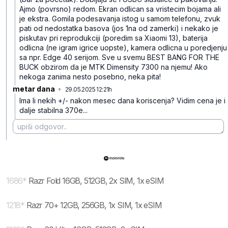
Ajmo (povrsno) redom. Ekran odlican sa vristecim bojama ali
je ekstra. Gomila podesavanja istog u samom telefonu, zvuk
pati od nedostatka basova (jos 1na od zamerki) i nekako je
piskutav pri reprodukciji (poredim sa Xiaomi 13), baterija
odlicna (ne igram igrice uopste), kamera odlicna u poredjenju
sa npr. Edge 40 serijom. Sve u svemu BEST BANG FOR THE
BUCK obzirom da je MTK Dimensity 7300 na njemu! Ako
nekoga zanima nesto posebno, neka pita!
metar dana
•
29.05.2025 12:21h
bfgt1vbh7vbzngg
Ima li nekih +/- nakon mesec dana koriscenja? Vidim cena je i
dalje stabilna 370e...
1686
*
Razr Fold 16GB, 512GB, 2x SIM, 1x eSIM
1218
*
Razr 70+ 12GB, 256GB, 1x SIM, 1x eSIM