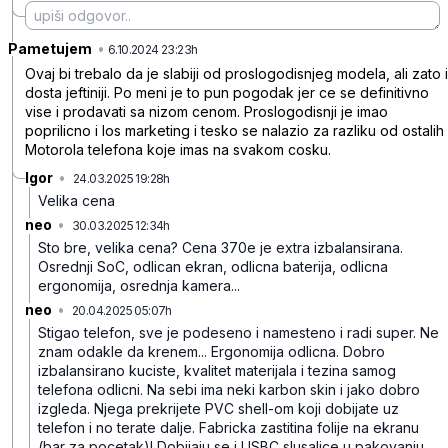
Pametujem
•
wmjsvnr5jzzvn7p
6.10.2024 23:23h
Ovaj bi trebalo da je slabiji od proslogodisnjeg modela, ali zato i
dosta jeftiniji. Po meni je to pun pogodak jer ce se definitivno
vise i prodavati sa nizom cenom. Proslogodisnji je imao
poprilicno i los marketing i tesko se nalazio za razliku od ostalih
Motorola telefona koje imas na svakom cosku.
Igor
•
24.03.2025 19:28h
0q4fyrt8085gsyj
Velika cena
neo
•
30.03.2025 12:34h
mgwj0xpmjh39xk9
Sto bre, velika cena? Cena 370e je extra izbalansirana.
Osrednji SoC, odlican ekran, odlicna baterija, odlicna
ergonomija, osrednja kamera...
neo
•
20.04.2025 05:07h
4d7nmv07mstc00l
Stigao telefon, sve je podeseno i namesteno i radi super. Ne
znam odakle da krenem... Ergonomija odlicna. Dobro
izbalansirano kuciste, kvalitet materijala i tezina samog
telefona odlicni. Na sebi ima neki karbon skin i jako dobro
izgleda. Njega prekrijete PVC shell-om koji dobijate uz
telefon i no terate dalje. Fabricka zastitina folije na ekranu
(bar za pocetak)! Dobijaju se i USBC slusalice u pakovanju.