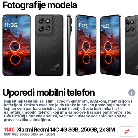
Fotografije modela
Uporedi mobilni telefon
Najjeftiniji telefoni sa istim ili većim ekranom, RAM-om, memorijom i
baterijom. Smisao ove liste je da ukaže kupcu na postojanje modela
koji po ovih par karateristika je isti ili bolji. Dosta korisnika traži
najjeftiniji mobilni telefon koji ima samo ove bazične parametre iste.
Ova lista nije duboka analiza, već način uštede korisnicima koji ne
prave razliku u detaljima.
114
€
Xiaomi
Redmi 14C 4G 8GB, 256GB, 2x SIM
6.88
"
8
GB
256
GB
5160
mAh
(
2024
)