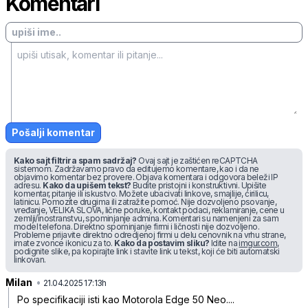
Komentari
Pošalji komentar
Kako sajt filtrira spam sadržaj?
Ovaj sajt je zaštićen reCAPTCHA
sistemom. Zadržavamo pravo da editujemo komentare, kao i da ne
objavimo komentar bez provere. Objava komentara i odgovora beleži IP
adresu.
Kako da upišem tekst?
Budite pristojni i konstruktivni. Upišite
komentar, pitanje ili iskustvo. Možete ubacivati linkove, smajlije, ćirilicu,
latinicu. Pomozite drugima ili zatražite pomoć. Nije dozvoljeno psovanje,
vređanje, VELIKA SLOVA, lične poruke, kontakt podaci, reklamiranje, cene u
zemlji/inostranstvu, spominjanje admina. Komentari su namenjeni za sam
model telefona. Direktno spominjanje firmi i ličnosti nije dozvoljeno.
Probleme prijavite direktno odredjenoj firmi u delu cenovnik na vrhu strane,
imate zvonce ikonicu za to.
Kako da postavim sliku?
Idite na
imgur.com
,
podignite slike, pa kopirajte link i stavite link u tekst, koji će biti automatski
linkovan.
Milan
•
6mlzwlqy0lgtjc7
21.04.2025 17:13h
Po specifikaciji isti kao Motorola Edge 50 Neo....