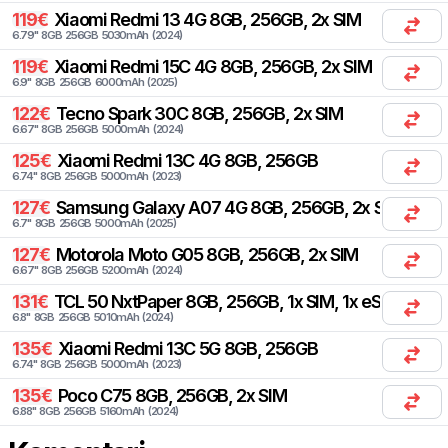
119
€
Xiaomi
Redmi 13 4G 8GB, 256GB, 2x SIM
6.79
"
8
GB
256
GB
5030
mAh
(
2024
)
119
€
Xiaomi
Redmi 15C 4G 8GB, 256GB, 2x SIM
6.9
"
8
GB
256
GB
6000
mAh
(
2025
)
122
€
Tecno
Spark 30C 8GB, 256GB, 2x SIM
6.67
"
8
GB
256
GB
5000
mAh
(
2024
)
125
€
Xiaomi
Redmi 13C 4G 8GB, 256GB
6.74
"
8
GB
256
GB
5000
mAh
(
2023
)
127
€
Samsung
Galaxy A07 4G 8GB, 256GB, 2x SIM
6.7
"
8
GB
256
GB
5000
mAh
(
2025
)
127
€
Motorola
Moto G05 8GB, 256GB, 2x SIM
6.67
"
8
GB
256
GB
5200
mAh
(
2024
)
131
€
TCL
50 NxtPaper 8GB, 256GB, 1x SIM, 1x eSIM
6.8
"
8
GB
256
GB
5010
mAh
(
2024
)
135
€
Xiaomi
Redmi 13C 5G 8GB, 256GB
6.74
"
8
GB
256
GB
5000
mAh
(
2023
)
135
€
Poco
C75 8GB, 256GB, 2x SIM
6.88
"
8
GB
256
GB
5160
mAh
(
2024
)