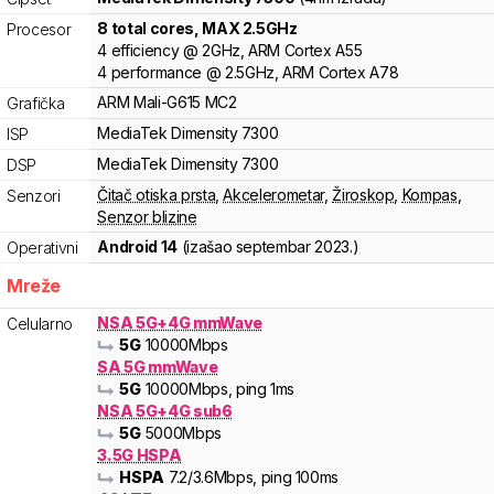
8
total cores
, MAX
2.5
GHz
Procesor
4
efficiency
@
2
GHz,
ARM
Cortex
A55
4
performance
@
2.5
GHz,
ARM
Cortex
A78
ARM
Mali-G615 MC2
Grafička
MediaTek
Dimensity
7300
ISP
MediaTek
Dimensity
7300
DSP
Čitač otiska prsta
,
Akcelerometar
,
Žiroskop
,
Kompas
,
Senzori
Senzor blizine
Android 14
(izašao
septembar 2023.
)
Operativni
Mreže
NSA 5G+4G mmWave
Celularno
5G
10000
Mbps
SA 5G mmWave
5G
10000
Mbps
, ping 1ms
NSA 5G+4G sub6
5G
5000
Mbps
3.5G HSPA
HSPA
7.2
/3.6
Mbps
, ping 100ms