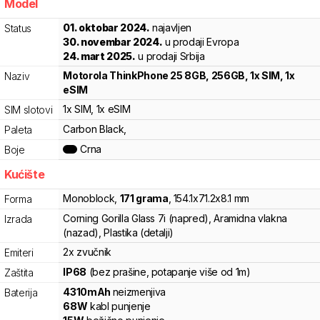
Model
8d5
01. oktobar 2024.
najavljen
Status
30. novembar 2024.
u prodaji Evropa
24. mart 2025.
u prodaji Srbija
Motorola
ThinkPhone 25 8GB, 256GB, 1x SIM, 1x
Naziv
eSIM
1x SIM
, 1x eSIM
SIM slotovi
Carbon Black,
Paleta
Crna
Boje
Kućište
Monoblock
,
171
grama
,
154.1
x
71.2
x
8.1
mm
Forma
Corning Gorilla Glass 7i (napred), Aramidna vlakna
Izrada
(nazad), Plastika (detalji)
2x zvučnik
Emiteri
IP68
(bez prašine, potapanje više od 1m)
Zaštita
4310
mAh
neizmenjiva
Baterija
68
W
kabl punjenje