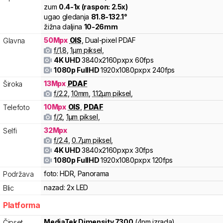
zum
0.4
-
1
x (raspon:
2.5
x)
ugao gledanja
81.8
-
132.1
°
žižna daljina
10
-
26
mm
50
Mpx
OIS
,
Dual-pixel PDAF
Glavna
f/
1.8
,
1
µm piksel
,
4K UHD
3840x2160pxpx
60fps
1080p FullHD
1920x1080pxpx
240fps
13
Mpx
PDAF
Široka
f/
2.2
,
10
mm
,
1.12
µm piksel
,
10
Mpx
OIS
,
PDAF
Telefoto
f/
2
,
1
µm piksel
,
32
Mpx
Selfi
f/
2.4
,
0.7
µm piksel
,
4K UHD
3840x2160pxpx
30fps
1080p FullHD
1920x1080pxpx
120fps
foto:
HDR, Panorama
Podržava
nazad:
2x LED
Blic
Platforma
MediaTek
Dimensity 7300
(4nm izrada)
Čipset