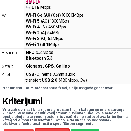
4G LTE
LTE
Mbps
Wi-Fi
6e
(
AX (6e)
)
10000
MBps
WiFi
Wi-Fi
5
(
AC
)
1300
MBps
Wi-Fi
4
(
N
)
450
MBps
Wi-Fi
2
(
A
)
54
MBps
Wi-Fi
3
(
G
)
54
MBps
Wi-Fi
1
(
B
)
11
MBps
NFC
(0.4Mbps)
Bežično
Bluetooth 5.3
Glonass
,
GPS
,
Galileo
Sateliti
USB-C
, nema 3.5mm audio
Kabl
transfer:
USB 2.0
(
480Mbps,
3w
)
Napomena: 100% tačnost specifkacije nije moguće garantovati!
Kriterijumi
Vrlo zahtevni set kriterijuma grupisanih u tri kategorije interesovanja
kupaca. Vrlo laka identifikacija "slabih tačaka". Ukoliko je neka od
opcija obojena crvenom bojom, to znači da ne zadovoljava kriterijum te
kategorije mobilnih telefona. Svrha je da ukaže na nedostatak
očekivane funkcionalnosti u specifičnom segmentu.