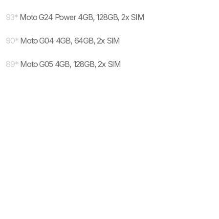
93
*
Moto G24 Power 4GB, 128GB, 2x SIM
90
*
Moto G04 4GB, 64GB, 2x SIM
89
*
Moto G05 4GB, 128GB, 2x SIM
* maloprodajna cena sa uključenim PDV-om.
Uslovi korišćenja
Mail:
Dinarske cene modela se dele sa prodajnim
mobilnisvet.com@gmail.com - Sva prava
efektivnim kursom NBS koji se ažurira na svakih
rezervisana. © 2003-
2026
nekoliko dana. Plaćanje ISKLJUČIVO u dinarskoj
protivvrednosti.