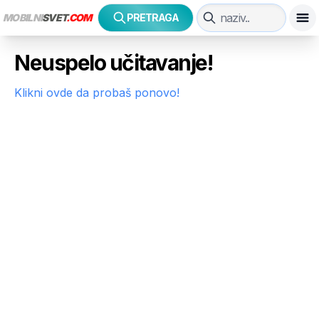
MOBILNI
SVET
.COM
PRETRAGA
Neuspelo učitavanje!
Klikni ovde da probaš ponovo!