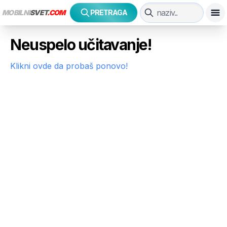
MOBILNI
SVET
.COM
PRETRAGA
Neuspelo učitavanje!
Klikni ovde da probaš ponovo!