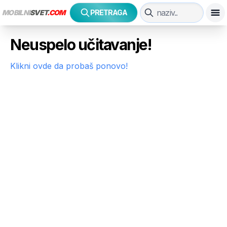
MOBILNI
SVET
.COM
PRETRAGA
Neuspelo učitavanje!
Klikni ovde da probaš ponovo!