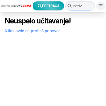
MOBILNI
SVET
.COM
PRETRAGA
Neuspelo učitavanje!
Klikni ovde da probaš ponovo!