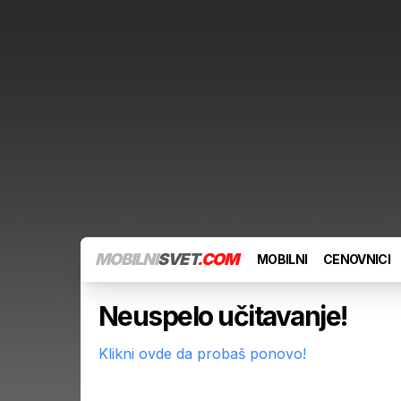
MOBILNI
SVET
.COM
MOBILNI
CENOVNICI
Neuspelo učitavanje!
Klikni ovde da probaš ponovo!