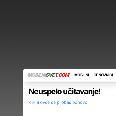
MOBILNI
SVET
.COM
MOBILNI
CENOVNICI
Neuspelo učitavanje!
Klikni ovde da probaš ponovo!