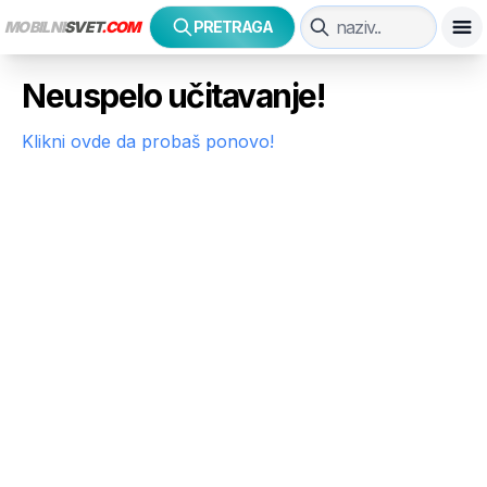
MOBILNI
SVET
.COM
PRETRAGA
Neuspelo učitavanje!
Klikni ovde da probaš ponovo!